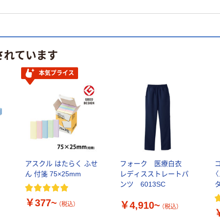
されています
本気プライス
アスクル はたらく ふせ
フォーク 医療白衣
ス
ん 付箋 75×25mm
レディスストレートパ
ンツ 6013SC
￥377~
￥4,910~
（税込）
（税込）