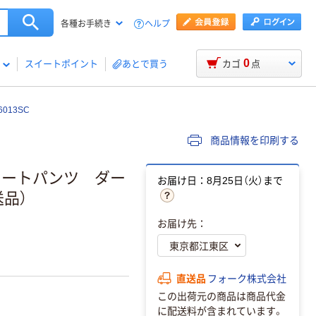
ヘルプ
各種お手続き
0
スイートポイント
あとで買う
カゴ
点
13SC
商品情報を印刷する
レートパンツ ダー
お届け日：8月25日（火）まで
送品）
お届け先：
直送品
フォーク株式会社
この出荷元の商品は商品代金
に配送料が含まれています。