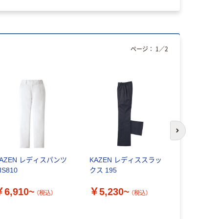
ページ：
1
／
2
次のスライド
KAZEN レディスパンツ
KAZEN レディススラッ
FOLK 600
IS810
クス 195
￥6,820
￥6,910~
￥5,230~
（税込）
（税込）