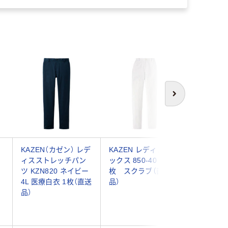
次へ
KAZEN（カゼン） レデ
KAZEN レディススラ
YUKISA
ン
ィスストレッチパン
ックス 850-40 4L 1
WATAN
ツ KZN820 ネイビー
枚 スクラブ（直送
スリムス
4L 医療白衣 1枚（直送
品）
ンツ YW
品）
4L KAZ
医療白衣 
品）