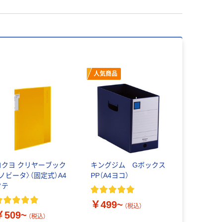
人気商品
コクヨ クリヤーブック
キングジム Gボックス
〈ノビータ〉（固定式）A4
PP（A4ヨコ）
タテ
￥499~
（税込）
￥509~
（税込）