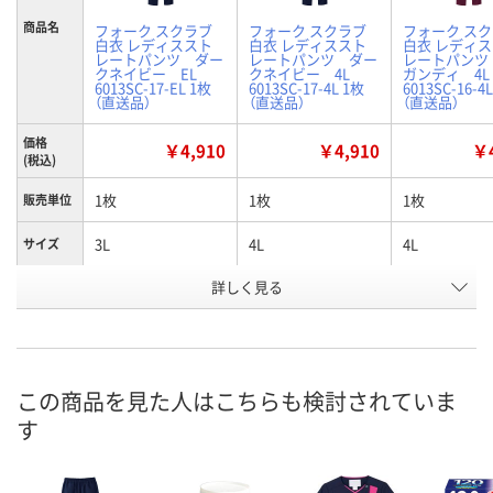
商品名
フォーク スクラブ
フォーク スクラブ
フォーク ス
白衣 レディススト
白衣 レディススト
白衣 レディ
レートパンツ ダー
レートパンツ ダー
レートパンツ
クネイビー EL
クネイビー 4L
ガンディ 4L
6013SC-17-EL 1枚
6013SC-17-4L 1枚
6013SC-16-4
（直送品）
（直送品）
（直送品）
価格
￥4,910
￥4,910
￥4
(税込)
1枚
1枚
1枚
販売単位
3L
4L
4L
サイズ
詳しく見る
ダークネイビー
ダークネイビー
バーガンディ
カラー
お申込番
N393342
N393343
N982040
号
直送品
直送品
直送品
在庫
この商品を見た人はこちらも検討されていま
す
8月24日（月）まで
8月24日（月）まで
8月24日（月）
お届け日
数量
数量
数量