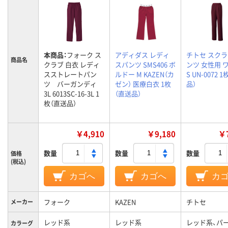
本商品：
フォーク ス
アディダス レディ
チトセ スク
商品名
クラブ 白衣 レディ
スパンツ SMS406 ボ
ンツ 女性用 
スストレートパン
ルドー M KAZEN（カ
S UN-0072 
ツ バーガンディ
ゼン） 医療白衣 1枚
品）
3L 6013SC-16-3L 1
（直送品）
枚（直送品）
￥4,910
￥9,180
￥7
数量
数量
数量
価格
(税込)
カゴへ
カゴへ
カ
フォーク
KAZEN
チトセ
メーカー
レッド系
レッド系
レッド系、パ
カラーグ