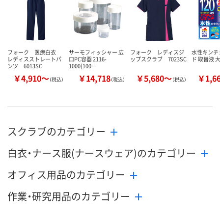
カゴへ
カゴへ
カ
フォーク 医療白衣
サーモフィッシャー 広
フォーク レディスジ
水性キンチ
レディスストレートパ
口PC容器 2116-
ップスクラブ 7023SC
ド 取替液 
ンツ 6013SC
1000(100…
￥4,910～
￥14,718
￥5,680～
￥1,6
（税込）
（税込）
（税込）
スクラブのカテゴリー
白衣・ナース服(ナースウェア)のカテゴリー
オフィス用品のカテゴリー
作業・研究用品のカテゴリー