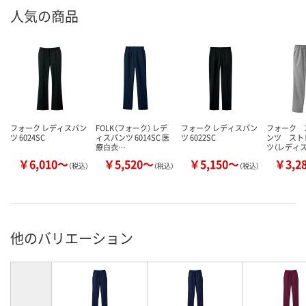
人気の商品
フォーク レディスパン
FOLK（フォーク） レデ
フォーク レディスパン
フォーク 
ツ 6024SC
ィスパンツ 6014SC 医
ツ 6022SC
ンツ スト
療白衣…
ツ（レディス
￥6,010～
￥5,520～
￥5,150～
￥3,2
（税込）
（税込）
（税込）
他のバリエーション