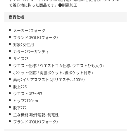
で着心地に拘った商品です。 ●制電加工
商品仕様
メーカー：フォーク
ブランド：FOLK（フォーク）
対象：女性用
カラー：バーガンディ
サイズ：3L
ウエスト仕様：「ウエストゴム仕様、ウエストひも入り」
ポケット位置：「両脇ポケット、後ポケット付き」
素材：イリアスマスト（ポリエステル100%）
股上：26
ウエスト：83～93
ヒップ：120cm
股下：72
主な機能：吸汗速乾、制電性
ブランド：FOLK（フォーク）