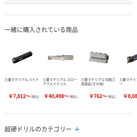
20
25
25
D4
お申込番
N406460
N406475
N406497
号
一緒に購入されている商品
直送品
直送品
直送品
在庫
8月24日（月）まで
8月24日（月）まで
8月24日（月）
お届け日
数量
数量
数量
カゴへ
カゴへ
カ
三菱マテリアル バイト
三菱マテリアル スロー
三菱マテリアル 切削工
三菱マテリ
アウエイドリル
具部品（その他）
ー
￥7,812～
￥40,498～
￥762～
￥8,0
（税込）
（税込）
（税込）
超硬ドリルのカテゴリー