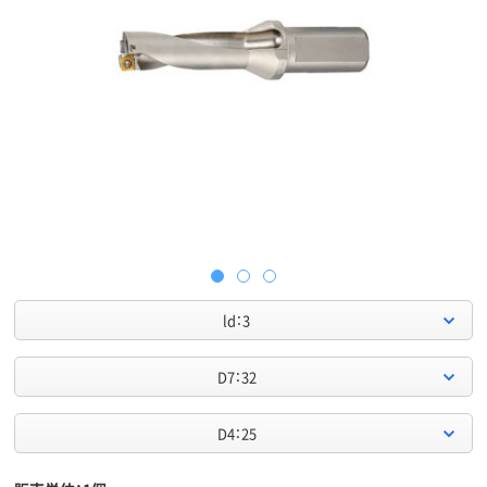
ld：3
D7：32
D4：25