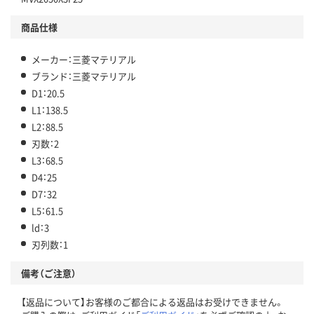
商品仕様
メーカー：三菱マテリアル
ブランド：三菱マテリアル
D1：20.5
L1：138.5
L2：88.5
刃数：2
L3：68.5
D4：25
D7：32
L5：61.5
ld：3
刃列数：1
備考（ご注意）
【返品について】お客様のご都合による返品はお受けできません。