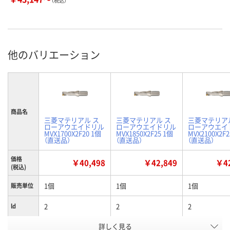
（税込）
他のバリエーション
商品名
三菱マテリアル ス
三菱マテリアル ス
三菱マテリア
ローアウエイドリル
ローアウエイドリル
ローアウエイ
MVX1700X2F20 1個
MVX1850X2F25 1個
MVX2100X2F2
（直送品）
（直送品）
（直送品）
価格
￥40,498
￥42,849
￥42
(税込)
1個
1個
1個
販売単位
2
2
2
ld
詳しく見る
25
32
32
D7