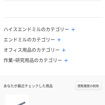
お申込番
N407875
N407826
N407880
号
直送品
直送品
直送品
在庫
8月24日（月）まで
8月24日（月）まで
8月24日（月）
お届け日
ハイスエンドミルのカテゴリー
エンドミルのカテゴリー
数量
数量
数量
オフィス用品のカテゴリー
カゴへ
カゴへ
カ
作業・研究用品のカテゴリー
あなたが最近チェックした商品
閲覧履歴の削除