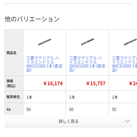
他のバリエーション
商品名
三菱マテリアル ハ
三菱マテリアル ハ
三菱マテリア
イスエンドミル
イスエンドミル
イスエンドミ
4MCD2500 1本（直送
2MSD2600 1本（直送
4MCD3000 
品）
品）
品）
価格
￥16,174
￥15,757
￥24
(税込)
1本
1本
1本
販売単位
50
50
55
ap
詳しく見る
25
25
25
D4
25
26
30
D1