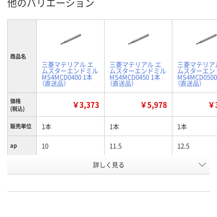
他のバリエーション
商品名
三菱マテリアル エ
三菱マテリアル エ
三菱マテリア
ムスターエンドミル
ムスターエンドミル
ムスターエン
MS4MCD0400 1本
MS4MCD0450 1本
MS4MCD0500
（直送品）
（直送品）
（直送品）
価格
￥3,373
￥5,978
￥3
(税込)
1本
1本
1本
販売単位
10
11.5
12.5
ap
詳しく見る
4
4.5
5
D1
お申込番
E771386
E771387
E771390
号
直送品
直送品
直送品
在庫