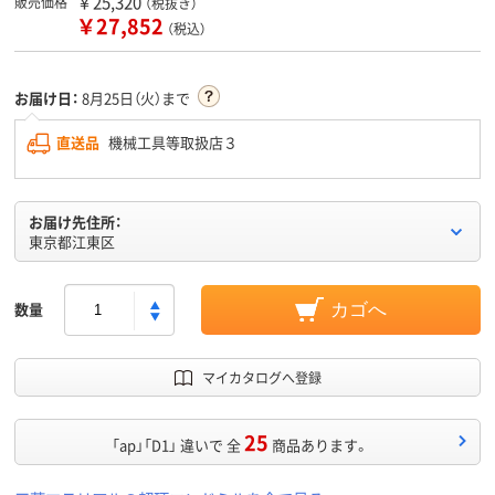
￥25,320
販売価格
（税抜き）
￥27,852
（税込）
お届け日：
8月25日（火）まで
直送品
機械工具等取扱店３
お届け先住所：
東京都江東区
数量
カゴへ
マイカタログへ登録
25
「ap」「D1」 違いで 全
商品あります。