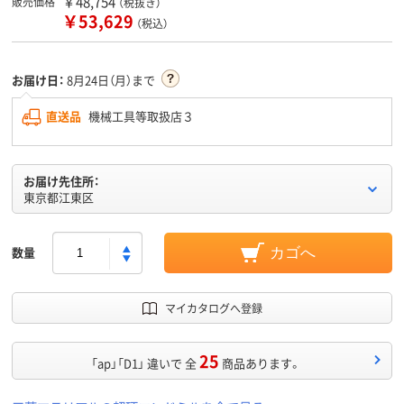
￥48,754
販売価格
（税抜き）
￥53,629
（税込）
お届け日：
8月24日（月）まで
直送品
機械工具等取扱店３
お届け先住所：
東京都江東区
数量
カゴへ
マイカタログへ登録
25
「ap」「D1」 違いで 全
商品あります。