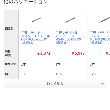
他のバリエーション
商品名
三菱マテリアル エ
三菱マテリアル エ
三菱マテリア
ムスターエンドミル
ムスターエンドミル
ムスターエン
MS4MCD0400 1本
MS4MCD0450 1本
MS4MCD0500
（直送品）
（直送品）
（直送品）
価格
￥3,373
￥5,978
￥3
(税込)
1本
1本
1本
販売単位
10
11.5
12.5
ap
詳しく見る
4
4.5
5
D1
お申込番
E771386
E771387
E771390
号
直送品
直送品
直送品
在庫