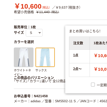
￥10,600
／￥9,637（税抜き）
（税込）
希望小売価格
￥11,440
（税込）
販売単位：1枚
まとめ買いはこちら！
サイズ
カラーを選択
注文数
1枚あた
1点
￥10,6
2点～
￥10,0
ホワイト＋ネ
サックス
イビー
この商品のバリエーション
「サイズ」「カラー」違いで 全12商品 あります。
すべてのバリ
一定期
お申込番号：N421458
メーカー：adidas
／型番：SMS502-11 S
／JANコード：45622