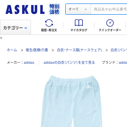
すべて
カテゴリー
履歴・再注文
マイカタログ
クイックオーダー
>
ホーム
衛生/医療/介護
白衣・ナース服(ナースウェア)
白衣（パン
メーカー
adidas
adidasの白衣（パンツ）を全て見る
ブランド
adi