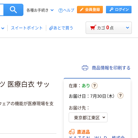
ヘルプ
各種お手続き
0
スイートポイント
あとで買う
カゴ
点
商品情報を印刷する
ンツ 医療白衣 サッ
在庫：
あり
お届け日：7月30日（木）
ツウェアの機能が医療現場を支
お届け先：
直送品
ＫＡＺＥＮ ＷＬＤ 株式会