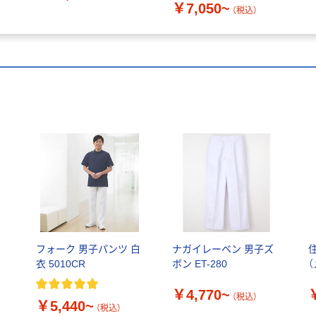
￥7,050~
（税込）
フォーク 男子パンツ 白
ナガイレーベン 男子ズ
衣 5010CR
ボン ET-280
（
￥4,770~
（税込）
￥5,440~
（税込）