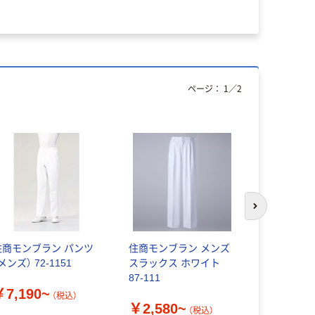
ページ：
1
／
2
次のスライド
住商モンブラン パンツ
住商モンブラン メンズ
住商モンブ
メンズ） 72-1151
スラックス ホワイト
衣 メンズ
87-111
708
￥7,190~
（税込）
￥2,580~
（税込）