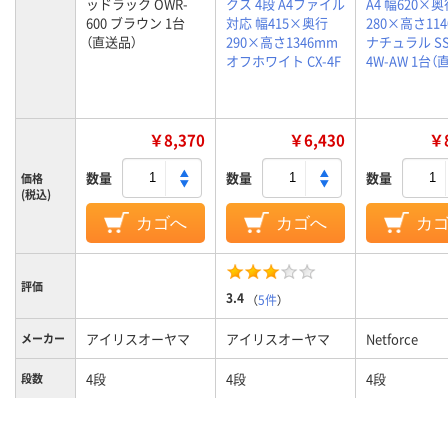
ッドラック OWR-
クス 4段 A4ファイル
A4 幅620×奥
600 ブラウン 1台
対応 幅415×奥行
280×高さ11
（直送品）
290×高さ1346mm
ナチュラル SS
オフホワイト CX-4F
4W-AW 1台（
￥8,370
￥6,430
￥8
数量
数量
数量
価格
(税込)
カゴへ
カゴへ
カ
評価
3.4
（
5件
）
アイリスオーヤマ
アイリスオーヤマ
Netforce
メーカー
4段
4段
4段
段数
カラーグ
ブラウン系
ホワイト系
ライト木目系
ループ