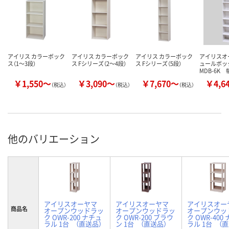
アイリス カラーボック
アイリス カラーボック
アイリス カラーボック
アイリスオ
ス（1～3段）
ス Fシリーズ（2～4段）
ス Fシリーズ（5段）
ュールボッ
MDB-6K 
￥1,550～
￥3,090～
￥7,670～
￥4,6
（税込）
（税込）
（税込）
他のバリエーション
アイリスオーヤマ
アイリスオーヤマ
アイリスオー
商品名
オープンウッドラッ
オープンウッドラッ
オープンウッ
ク OWR-200 ナチュ
ク OWR-200 ブラウ
ク OWR-400
ラル 1台 （直送品）
ン 1台 （直送品）
ラル 1台 （