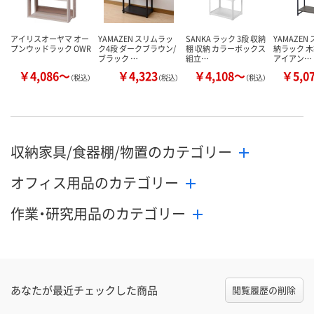
アイリスオーヤマ オー
YAMAZEN スリムラッ
SANKA ラック 3段 収納
YAMAZEN
プンウッドラック OWR
ク4段 ダークブラウン/
棚 収納 カラーボックス
納ラック 木
ブラック …
組立…
アイアン…
￥4,086～
￥4,323
￥4,108～
￥5,0
（税込）
（税込）
（税込）
収納家具/食器棚/物置のカテゴリー
オフィス用品のカテゴリー
作業・研究用品のカテゴリー
あなたが最近チェックした商品
閲覧履歴の削除