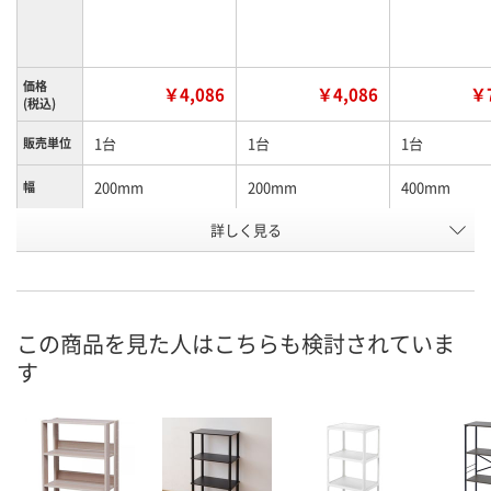
価格
￥4,086
￥4,086
￥7
(税込)
1台
1台
1台
販売単位
200mm
200mm
400mm
幅
詳しく見る
ナチュラル
ブラウン
ナチュラル
カラー
お申込番
N425702
N425820
N425703
号
直送品
直送品
直送品
在庫
この商品を見た人はこちらも検討されていま
す
8月26日（水）まで
8月26日（水）
お届け日
数量
数量
メーカー都合により
販売停止中です
カゴへ
カ