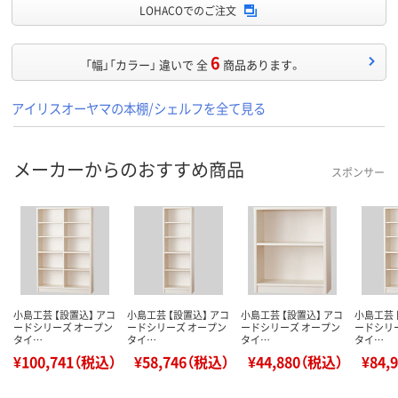
LOHACOでのご注文
6
「幅」「カラー」 違いで 全
商品あります。
アイリスオーヤマの本棚/シェルフを全て見る
メーカーからのおすすめ商品
スポンサー
小島工芸 【設置込】 アコ
小島工芸 【設置込】 アコ
小島工芸 【設置込】 アコ
小島工芸 
ードシリーズ オープン
ードシリーズ オープン
ードシリーズ オープン
ードシリ
タイ…
タイ…
タイ…
タイ…
¥100,741（税込）
¥58,746（税込）
¥44,880（税込）
¥84,