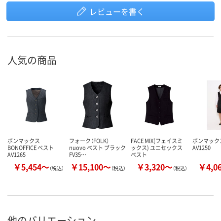
レビューを書く
人気の商品
ボンマックス
フォーク（FOLK）
FACE MIX(フェイスミ
ボンマック
BONOFFICE ベスト
nuovo ベスト ブラック
ックス) ユニセックス
AV1250
AV1265
FV35…
ベスト
￥5,454～
￥15,100～
￥3,320～
￥4,0
（税込）
（税込）
（税込）
他のバリエーション