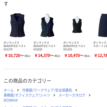
す
8月24日（月）まで
8月24日（月）
お届け日
数量
数量
メーカー都合により
販売停止中です
カゴへ
カ
ボンマックス
ボンマックス
ボンマックス
ボンマック
BONOFFICE ベスト
BONOFFICE ベスト
BONOFFICE ベスト
スカート LS
AV1270
AV1826
AV1255
￥10,720～
￥14,370～
￥10,470～
￥12,7
（税込）
（税込）
（税込）
この商品のカテゴリー
ホーム
作業服/ワークウェア/安全保護具
事務服/オフィスウェア/シャツ
メーカーカタログ
BONMAX