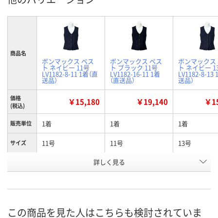
商品名
ボンマックス ベス
ボンマックス ベス
ボンマックス
ト ネイビー 11号
ト ブラック 11号
ト ネイビー 1
LV1182-8-11 1着（直
LV1182-16-11 1着
LV1182-8-13
送品）
（直送品）
送品）
価格
￥15,180
￥19,140
￥15
(税込)
1着
1着
1着
販売単位
11号
11号
13号
サイズ
詳しく見る
ネイビー
ブラック
ネイビー
カラー
お申込番
N448656
N448665
N448657
号
直送品
直送品
直送品
在庫
この商品を見た人はこちらも検討されていま