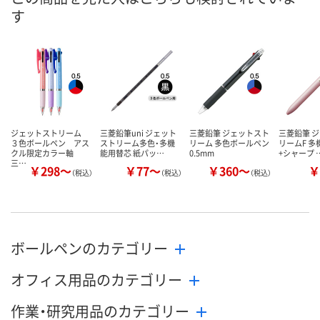
す
数量
数量
数量
カゴへ
カゴへ
カ
ジェットストリーム
三菱鉛筆uni ジェット
三菱鉛筆 ジェットスト
三菱鉛筆 
３色ボールペン アス
ストリーム多色・多機
リーム 多色ボールペン
リームF 多
クル限定カラー軸
能用替芯 紙パッ…
0.5mm
+シャープ 
三…
￥298～
￥77～
￥360～
￥
（税込）
（税込）
（税込）
ボールペンのカテゴリー
オフィス用品のカテゴリー
作業・研究用品のカテゴリー