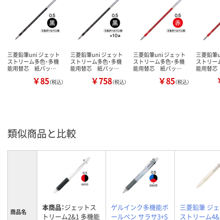
三菱鉛筆uni ジェット
三菱鉛筆uni ジェット
三菱鉛筆uni ジェット
三菱鉛筆u
ストリーム多色・多機
ストリーム多色・多機
ストリーム多色・多機
ストリー
能用替芯 紙パッ…
能用替芯 紙パッ…
能用替芯 紙パッ…
能用替芯
￥85
￥758
￥85
（税込）
（税込）
（税込）
類似商品と比較
本商品：
ジェットス
ゲルインク多機能ボ
三菱鉛筆 ジ
商品名
トリーム2&1 多機能
ールペン サラサ3+S
ストリーム4&