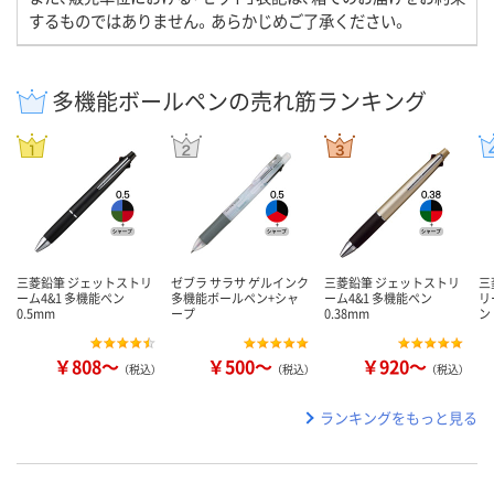
するものではありません。あらかじめご了承ください。
多機能ボールペンの売れ筋ランキング
三菱鉛筆 ジェットストリ
ゼブラ サラサ ゲルインク
三菱鉛筆 ジェットストリ
三
ーム4&1 多機能ペン
多機能ボールペン+シャ
ーム4&1 多機能ペン
リ
0.5mm
ープ
0.38mm
ン
￥808～
￥500～
￥920～
（税込）
（税込）
（税込）
ランキングをもっと見る