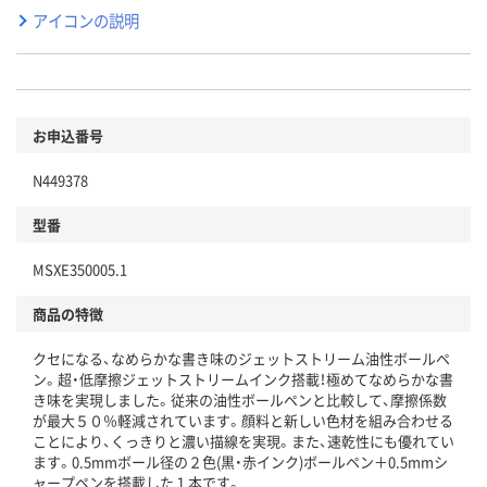
アイコンの説明
お申込番号
N449378
型番
MSXE350005.1
商品の特徴
クセになる、なめらかな書き味のジェットストリーム油性ボールペ
ン。超・低摩擦ジェットストリームインク搭載！極めてなめらかな書
き味を実現しました。従来の油性ボールペンと比較して、摩擦係数
が最大５０％軽減されています。顔料と新しい色材を組み合わせる
ことにより、くっきりと濃い描線を実現。また、速乾性にも優れてい
ます。0.5mmボール径の２色(黒・赤インク)ボールペン＋0.5mmシ
ャープペンを搭載した１本です。