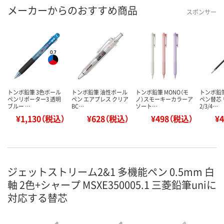
メーカーからのおすすめ商品
スポンサー
トンボ鉛筆 3色ボール
トンボ鉛筆 油性ボール
トンボ鉛筆 MONO（モ
トンボ鉛
ペンリポーター3 透明
ペン エアプレス クリア
ノ）スモーキーカラーア
ペン替芯
ブルー …
BC…
ソート…
2/3/4…
¥1,130（税込）
¥628（税込）
¥498（税込）
¥
ジェットストリーム2&1 多機能ペン 0.5mm 白
軸 2色+シャープ MSXE350005.1 三菱鉛筆uniに
対応する替芯