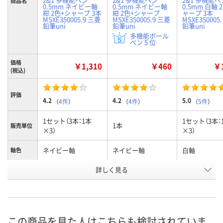
商品名
0.5mm ネイビー軸
0.5mm ネイビー軸
0.5mm 白軸 
紺 2色+シャープ 3本
紺 2色+シャープ
ャープ 3本
MSXE350005.9 三菱
MSXE350005.9 三菱
MSXE350005
鉛筆uni
鉛筆uni
鉛筆uni
多機能ボール
ペン 5 位
価格
￥1,310
￥460
￥1
(税込)
評価
4.2
4.2
5.0
（
4件
）
（
4件
）
（
5件
）
1セット（3本：1本
1セット（3本：
1本
販売単位
×3）
×3）
ネイビー軸
ネイビー軸
白軸
軸色
お申込番
詳しく見る
E962809
N449382
E962808
号
あり
あり
あり
在庫
8月10日（月）
8月10日（月）
8月10日（月）
お届け日
この商品を見た人はこちらも検討されていま