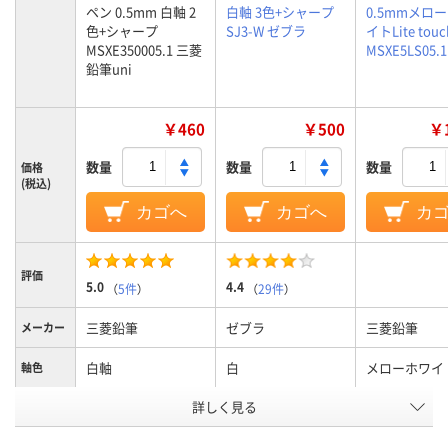
ペン 0.5mm 白軸 2
白軸 3色+シャープ
0.5mmメロ
色+シャープ
SJ3-W ゼブラ
イトLite touc
MSXE350005.1 三菱
MSXE5LS05.1
鉛筆uni
￥460
￥500
￥1
数量
数量
数量
価格
(税込)
カゴへ
カゴへ
カ
評価
5.0
4.4
（
5件
）
（
29件
）
三菱鉛筆
ゼブラ
三菱鉛筆
メーカー
白軸
白
メローホワイ
軸色
詳しく見る
0.5mm
0.5mm
0.5mm
ボール径
インク種
油性
水性顔料ゲルインク
なめらか油性