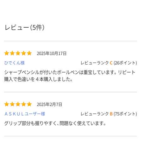
類
2色＋シャーペン
黒・赤・青
黒、赤、青、緑
インク色
レビュー（5件）
カラーグ
ホワイト系
ホワイト系
ホワイト系
ループ
アスクル
2025年10月17日
商品環境
65
スコア
ひでくん様
レビューランク
C
(26ポイント)
シャープペンシルが付いたボールペンは重宝しています。リピート
購入で色違いを４本購入しました。
2025年2月7日
ＡＳＫＵＬユーザー様
レビューランク
B
(75ポイント)
グリップ部分も握りやすく、問題なく使えています。