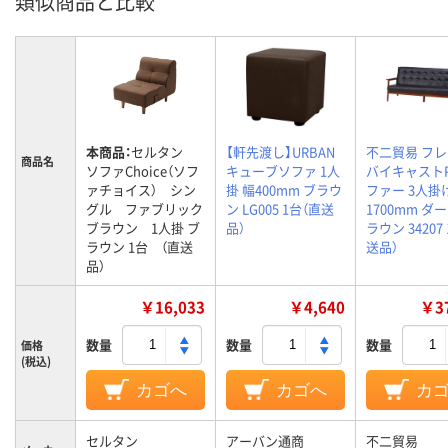
類似商品と比較
本商品：
セルタン
【軒先渡し】URBAN
不二貿易 フ
商品名
ソファChoice（ソフ
キューブソファ 1人
バイキャスト
ァチョイス） シン
掛 幅400mm ブラウ
ファー 3人掛
グル ファブリック
ン LG005 1台（直送
1700mm ダ
ブラウン 1人掛 ブ
品）
ラウン 34207
ラウン 1台 （直送
送品）
品）
￥16,033
￥4,640
￥37
数量
数量
数量
価格
(税込)
カゴへ
カゴへ
カ
セルタン
アーバン通商
不二貿易