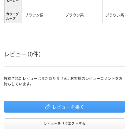
メーカー
カラーグ
ブラウン系
ブラウン系
ブラウン系
ループ
1
利用人数
ファブリック
張地
8.8kg
3.3kg
17kg
質量
レビュー（0件）
投稿されたレビューはまだありません。お客様のレビューコメントをお
待ちしています。
レビューを書く
レビューをリクエストする