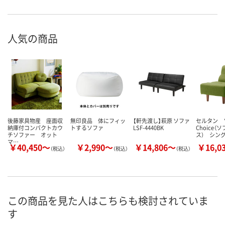
人気の商品
後藤家具物産 座面収
無印良品 体にフィッ
【軒先渡し】萩原 ソファ
セルタン 
納庫付コンパクトカウ
トするソファ
LSF-4440BK
Choice（
チソファー オット
ス） シン
マ…
￥40,450～
￥2,990～
￥14,806～
￥16,0
（税込）
（税込）
（税込）
この商品を見た人はこちらも検討されていま
す