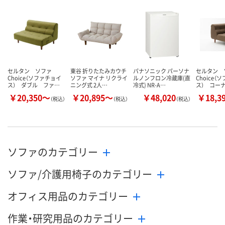
セルタン ソファ
東谷 折りたたみカウチ
パナソニック パーソナ
セルタン 
Choice（ソファチョイ
ソファ マイナ リクライ
ルノンフロン冷蔵庫(直
Choice（
ス） ダブル ファ…
ニング式 2人…
冷式) NR-A…
ス） コー
￥20,350～
￥20,895～
￥48,020
￥18,3
（税込）
（税込）
（税込）
ソファのカテゴリー
ソファ/介護用椅子のカテゴリー
オフィス用品のカテゴリー
作業・研究用品のカテゴリー