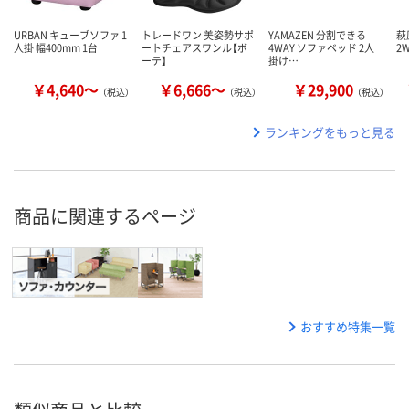
URBAN キューブソファ 1
トレードワン 美姿勢サポ
YAMAZEN 分割できる
萩
人掛 幅400mm 1台
ートチェアスワンル【ボ
4WAY ソファベッド 2人
2
ーテ】
掛け…
￥4,640～
￥6,666～
￥29,900
（税込）
（税込）
（税込）
ランキングをもっと見る
商品に関連するページ
おすすめ特集一覧