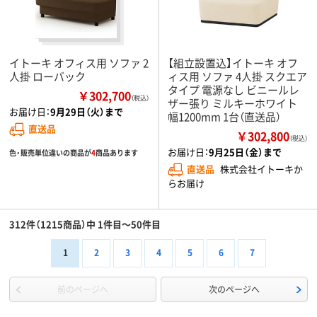
イトーキ オフィス用 ソファ 2
【組立設置込】イトーキ オフ
人掛 ローバック
ィス用 ソファ 4人掛 スクエア
タイプ 電源なし ビニールレ
￥302,700
（税込）
ザー張り ミルキーホワイト
お届け日：
9月29日（火）まで
幅1200mm 1台（直送品）
直送品
￥302,800
（税込）
お届け日：
9月25日（金）まで
色・販売単位違いの商品が
4
商品あります
直送品
株式会社イトーキか
らお届け
312件（1215商品）中 1件目～50件目
1
2
3
4
5
6
7
前のページへ
次のページへ