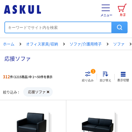
カゴ
メニュー
ホーム
オフィス家具/収納
ソファ/介護用椅子
ソファ
応接ソファ
1
312
件（1215商品）中 1～50件を表示
表示切替
絞り込み
並び替え
応接ソファ
絞り込み