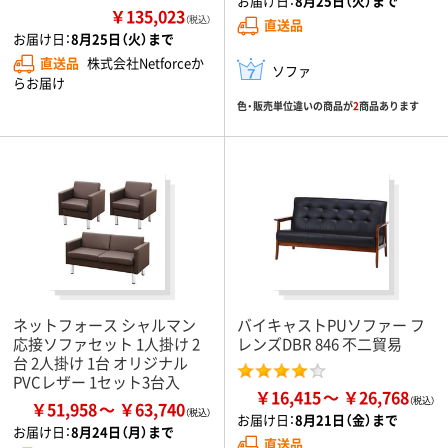
お届け日：
8月25日（火）まで
￥135,023
（税込）
直送品
お届け日：
8月25日（火）まで
直送品
株式会社Netforceか
ソファ
らお届け
色・販売単位違いの商品が
2
商品あります
ネットフォース シャルマン
バイキャストPUソファー フ
応接ソファセット 1人掛け 2
レンズDBR 846 不二貿易
台 2人掛け 1台 オリジナル
PVCレザー 1セット3台入
￥16,415
￥26,768
￥51,958
￥63,740
お届け日：
8月21日（金）まで
お届け日：
8月24日（月）まで
直送品