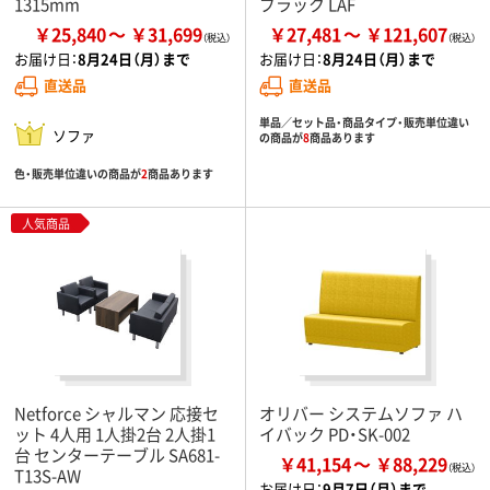
1315mm
ブラック LAF
￥25,840
￥31,699
￥27,481
￥121,607
お届け日：
8月24日（月）まで
お届け日：
8月24日（月）まで
直送品
直送品
単品／セット品・商品タイプ・販売単位違い
ソファ
の商品が
8
商品あります
色・販売単位違いの商品が
2
商品あります
人気商品
Netforce シャルマン 応接セ
オリバー システムソファ ハ
ット 4人用 1人掛2台 2人掛1
イバック PD・SK-002
台 センターテーブル SA681-
￥41,154
￥88,229
T13S-AW
お届け日：
9月7日（月）まで