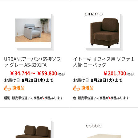
URBAN（アーバン）応接ソフ
イトーキ オフィス用 ソファ 1
ァ グレー AS-3291FA
人掛 ローバック
￥34,744
￥59,800
￥201,700
（税込）
お届け日：
8月20日（木）まで
お届け日：
9月29日（火）まで
直送品
直送品
種別・販売単位違いの商品が
2
商品あります
色・販売単位違いの商品が
4
商品あります