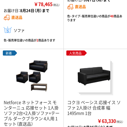
￥78,465
（税込）
直送品
お届け日：
8月24日（月）まで
色・タイプ・販売単位違いの商品が
48
商品あ
直送品
ります
ソファ
色・販売単位違いの商品が
2
商品あります
新着
人気商品
Netforce ネットフォース モ
コクヨ ベーシス 応接イス ソ
ンターニュ 応接セット 1人掛
ファ 2人掛け 合成革 幅
ソファ2台+2人掛ソファ+テー
1495mm 1台
ブル ダークブラウン 4人用 1
￥63,330
（税込）
セット（直送品）