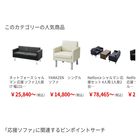
このカテゴリーの人気商品
ネットフォース シャル
YAMAZEN シングル
Netforce シャルマン 応
Netfor
マン 応接 ソファ 2人掛
ソファ
接セット 4人用 1人掛2
応接 ソ
け 幅131…
台…
ル…
￥25,840～
￥14,800～
￥78,465～
￥23
（税込）
（税込）
（税込）
「応接ソファ」に関連するピンポイントサーチ