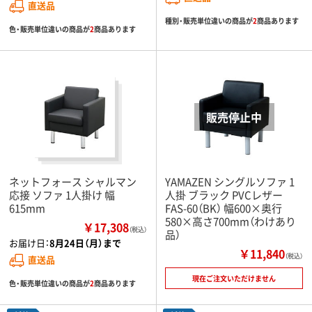
直送品
種別・販売単位違いの商品が
2
商品あります
色・販売単位違いの商品が
2
商品あります
ネットフォース シャルマン
YAMAZEN シングルソファ 1
応接 ソファ 1人掛け 幅
人掛 ブラック PVCレザー
615mm
FAS-60（BK） 幅600×奥行
580×高さ700mm（わけあり
￥17,308
（税込）
品）
お届け日：
8月24日（月）まで
￥11,840
（税込）
直送品
現在ご注文いただけません
色・販売単位違いの商品が
2
商品あります