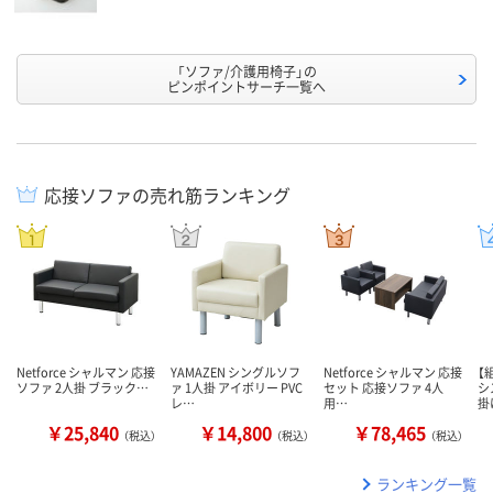
「ソファ/介護用椅子」の
ピンポイントサーチ一覧へ
応接ソファの売れ筋ランキング
Netforce シャルマン 応接
YAMAZEN シングルソフ
Netforce シャルマン 応接
【
ソファ 2人掛 ブラック…
ァ 1人掛 アイボリー PVC
セット 応接ソファ 4人
シ
レ…
用…
掛
￥25,840
￥14,800
￥78,465
（税込）
（税込）
（税込）
ランキング一覧