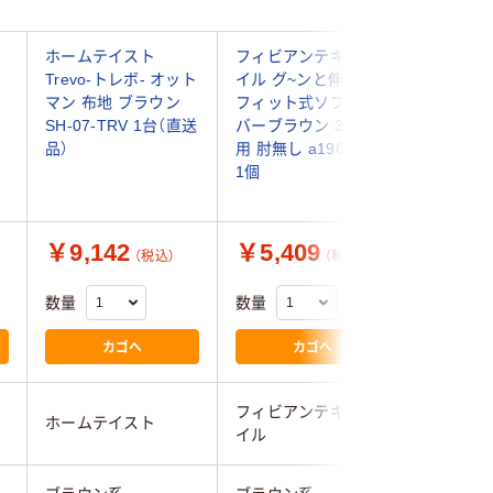
ン
ホームテイスト
フィビアンテキスタ
フィビア
Trevo-トレボ- オット
イル グ~ンと伸びる
イル グ
マン 布地 ブラウン
フィット式ソファカ
フィット
SH-07-TRV 1台（直送
バーブラウン 3人掛
バー 肘付
品）
用 肘無し a1963110
ブラウン a
1個
1枚
￥9,142
￥5,409
￥4,8
（税込）
（税込）
数量
数量
数量
カゴへ
カゴへ
フィビアンテキスタ
フィビア
ホームテイスト
イル
イル