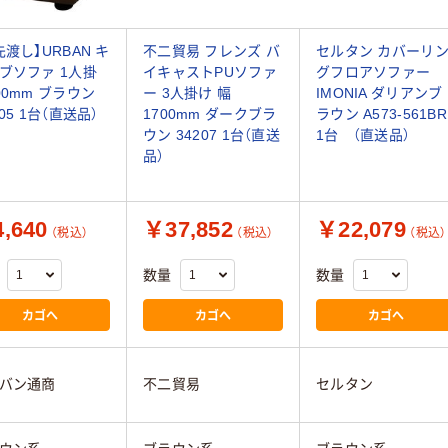
先渡し】URBAN キ
不二貿易 フレンズ バ
セルタン カバーリ
ブソファ 1人掛
イキャストPUソファ
グフロアソファー
00mm ブラウン
ー 3人掛け 幅
IMONIA ダリアンブ
05 1台（直送品）
1700mm ダークブラ
ラウン A573-561BR
ウン 34207 1台（直送
1台 （直送品）
品）
,640
￥37,852
￥22,079
（税込）
（税込）
（税込）
数量
数量
カゴへ
カゴへ
カゴへ
バン通商
不二貿易
セルタン