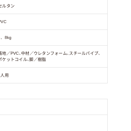
セルタン
PVC
8．8kg
張地／PVC、中材／ウレタンフォーム、スチールパイプ、
ポケットコイル、脚／樹脂
1人用