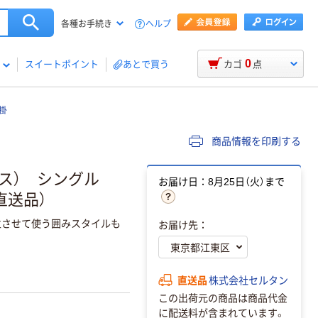
ヘルプ
各種お手続き
0
スイートポイント
あとで買う
カゴ
点
掛
商品情報を印刷する
ョイス） シングル
お届け日：8月25日（火）まで
直送品）
立させて使う囲みスタイルも
お届け先：
直送品
株式会社セルタン
この出荷元の商品は商品代金
に配送料が含まれています。