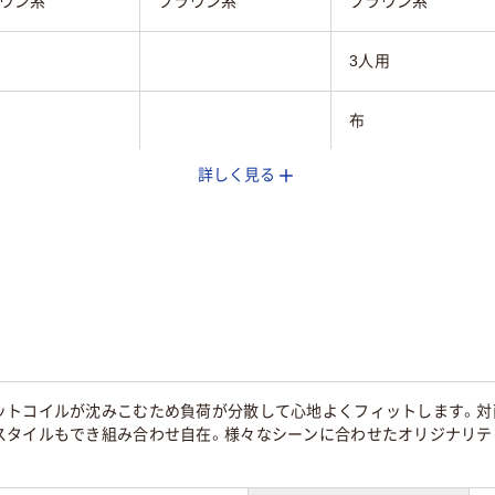
ウン系
ブラウン系
ブラウン系
3人用
布
詳しく見る
1P／4kg 2P／6k
g
17kg
コーナー／8kg
ットコイルが沈みこむため負荷が分散して心地よくフィットします。対
スタイルもでき組み合わせ自在。様々なシーンに合わせたオリジナリテ