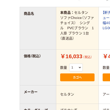
本商品：
セルタン
【軒
商品名
ソファChoice（ソファ
ュー
チョイス） シング
幅4
ル PVCブラウン 1
LG0
人掛 ブラウン 1台
（直送品）
￥16,033
￥4
価格（税込）
（税込）
数量
数量
カゴへ
メーカー
セルタン
アー