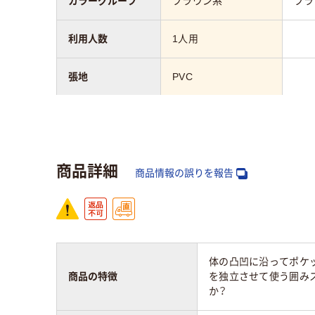
カラーグループ
ブラウン系
ブラ
利用人数
1人用
張地
PVC
質量
8．8kg
3.3k
商品詳細
商品情報の誤りを報告
体の凸凹に沿ってポケ
商品の特徴
を独立させて使う囲み
か？