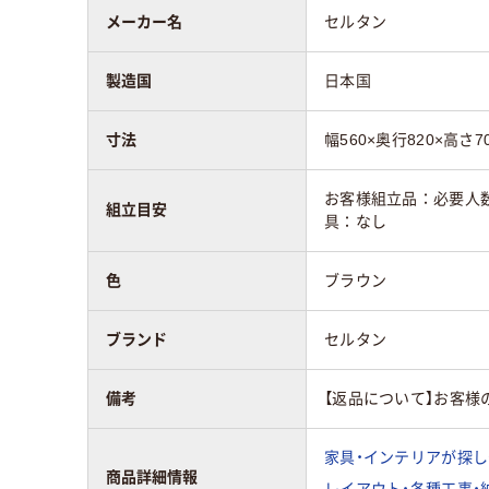
メーカー名
セルタン
製造国
日本国
寸法
幅560×奥行820×高さ7
お客様組立品：必要人数
組立目安
具：なし
色
ブラウン
ブランド
セルタン
備考
【返品について】お客
家具・インテリアが探し
商品詳細情報
レイアウト・各種工事・