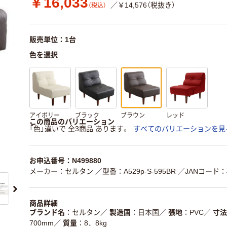
￥16,033
／￥14,576（税抜き）
（税込）
販売単位：1台
色を選択
アイボリー
ブラック
ブラウン
レッド
この商品のバリエーション
「色」違いで 全3商品 あります。
すべてのバリエーションを見
お申込番号：N499880
メーカー：セルタン
／型番：A529p-S-595BR
／JANコード：49
商品詳細
ブランド名
セルタン
／
製造国
日本国
／
張地
PVC
／
寸法
700mm
／
質量
8．8kg