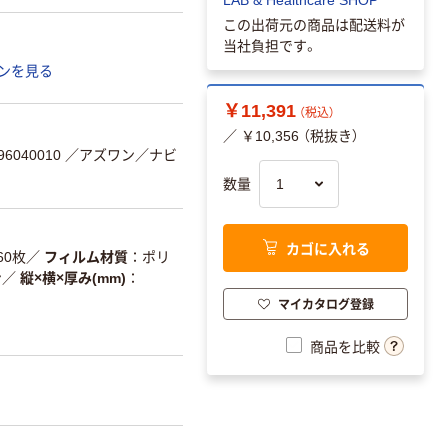
この出荷元の商品は配送料が
当社負担です。
ンを見る
￥11,391
（税込）
／ ￥10,356 （税抜き）
6040010
／アズワン／ナビ
数量
カゴに入れる
60枚
／
フィルム材質
ポリ
ン
／
縦×横×厚み(mm)
マイカタログ登録
商品を比較