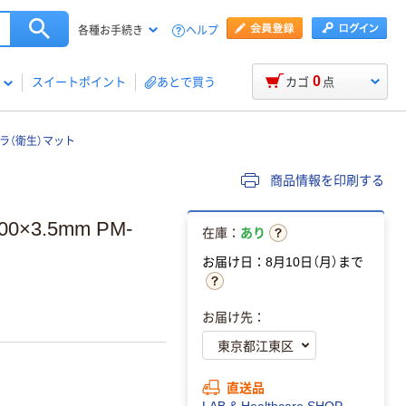
ヘルプ
各種お手続き
0
スイートポイント
あとで買う
カゴ
点
ラ（衛生）マット
商品情報を印刷する
×3.5mm PM-
在庫：
あり
お届け日：8月10日（月）まで
お届け先：
直送品
LAB & Healthcare SHOP