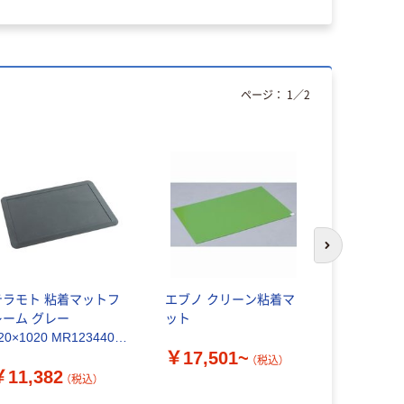
ページ：
1
／
2
次のスライド
テラモト 粘着マットフ
エブノ クリーン粘着マ
ミドリ安全
レーム グレー
ット
ット強粘着
20×1020 MR1234405
￥17,501~
￥34,98
1枚（直送品）
（税込）
￥11,382
（税込）