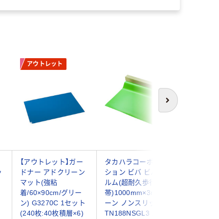
アウトレット
次へ
【アウトレット】ガー
タカハラコーポレー
テラモト
ッ
ドナー アドクリーン
ション ビバ ビバフィ
マット 45
マット(強粘
ルム(超耐久歩行
MR-039-
着/60×90cm/グリー
帯)1000mm×3m グリ
409-66
ン) G3270C 1セット
ーン ノンスリップ
(240枚:40枚積層×6)
TN188NSGL3 1巻