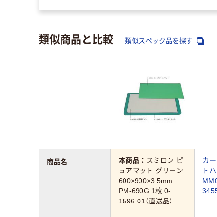
類似商品と比較
類似スペック品を探す
本商品：
スミロン ピ
カー
商品名
ュアマット グリーン
トハ
600×900×3.5mm
MM0
PM-690G 1枚 0-
34
1596-01（直送品）