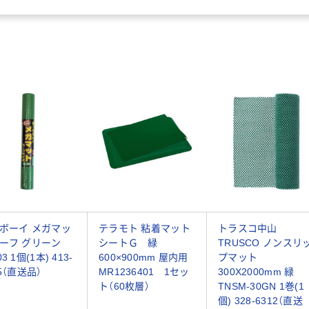
ボーイ メガマッ
テラモト 粘着マット
トラスコ中山
ーフ グリーン
シートＧ 緑
TRUSCO ノンスリ
3 1個(1本) 413-
600×900mm 屋内用
プマット
55（直送品）
MR1236401 1セッ
300X2000mm 緑
ト（60枚層）
TNSM-30GN 1巻(1
個) 328-6312（直送