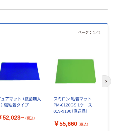
ページ：
1
／
2
次のスライド
ピュアマット （抗菌剤入
スミロン 粘着マット
ブラストン（
り） 強粘着タイプ
PM-6120GS 1ケース
エコノミー
819-9190（直送品）
専用アンダ
￥52,023~
KNV
（税込）
￥55,660
￥26,23
（税込）