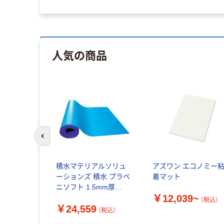
人気の商品
前のスライドへ
積水マテリアルソリュ
アズワン エコノミー
ーションズ 積水 プラベ
着マット
ニソフト 1.5mm厚
￥12,039~
J5M1941 1本(1枚) 335-
（税込）
￥24,559
6035（直送品）
（税込）