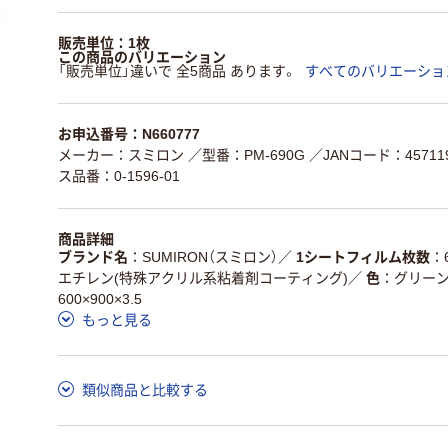
販売単位：1枚
この商品のバリエーション
「販売単位」違いで 全5商品 あります。
すべてのバリエーショ
お申込番号：N660777
メーカー：スミロン
／型番：PM-690G
／JANコード：457119
ス品番：0-1596-01
商品詳細
ブランド名
SUMIRON（スミロン）
／
1シートフィルム枚数
エチレン(特殊アクリル系粘着剤コーティング)
／
色
グリー
600×900×3.5
もっと見る
類似商品と比較する