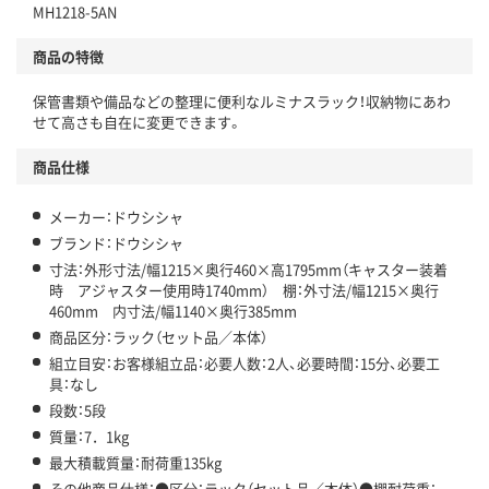
MH1218-5AN
商品の特徴
保管書類や備品などの整理に便利なルミナスラック！収納物にあわ
せて高さも自在に変更できます。
商品仕様
メーカー：ドウシシャ
ブランド：ドウシシャ
寸法：外形寸法/幅1215×奥行460×高1795mm（キャスター装着
時 アジャスター使用時1740mm） 棚：外寸法/幅1215×奥行
460mm 内寸法/幅1140×奥行385mm
商品区分：ラック（セット品／本体）
組立目安：お客様組立品：必要人数：2人、必要時間：15分、必要工
具：なし
段数：5段
質量：7．1kg
最大積載質量：耐荷重135kg
その他商品仕様：●区分：ラック（セット品／本体）●棚耐荷重：