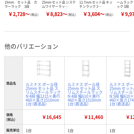
19mm セット品 カ
25mm セット品 システ
12.7mm セット品 キッ
ームラック
ラーラック 3段
ムワイヤーラッ…
チンラック 3…
ック 3段
￥2,728～
￥8,823～
￥3,604～
￥9,9
（税込）
（税込）
（税込）
他のバリエーション
商品名
ルミナス ポール径
ルミナス ポール径
ルミナス ポ
25mm セット品 ス
25mm セット品 ス
25mm セット
リムスチールラック
リムスチールラック
リムスチール
N 4段 幅1215×奥行
N 4段 幅610×奥行
N 5段 幅610
460×高さ1510mm
460×高さ1510mm
460×高さ17
1台（直送品）
1台（直送品）
1台（直送品）
価格
￥16,645
￥11,460
￥12
(税込)
1台
1台
1台
販売単位