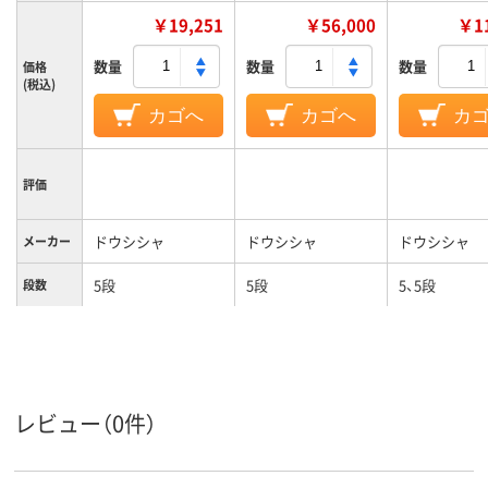
￥19,251
￥56,000
￥11
数量
数量
数量
価格
(税込)
カゴへ
カゴへ
カ
評価
ドウシシャ
ドウシシャ
ドウシシャ
メーカー
5段
5段
5、5段
段数
カラーグ
シルバー系
シルバー系
ブラック系
ループ
7．1kg
17.6kg
質量
レビュー（0件）
ラック（セット品／
ラック（セット品／
ラック（セッ
商品区分
本体）
本体）
本体）