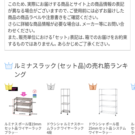
このため、実際にお届けする商品とサイト上の商品情報の表記
が異なる場合がございますので、ご使用前には必ずお届けした
商品の商品ラベルや注意書きをご確認ください。
さらに詳細な商品情報が必要な場合は、メーカー等にお問い合
わせください。
また、販売単位における「セット」表記は、箱でのお届けをお約束
するものではありません。あらかじめご了承ください。
ルミナスラック (セット品)の売れ筋ランキ
ング
ルミナス ポール径19mm
ドウシシャ ルミナスホー
ドウシシャ ポール径
ル
セット品 ワイヤーラック
ムラック ワイヤーラック
25mm セット品 システム
セ
ブラッ…
4段
ワイヤーラッ…
ラ