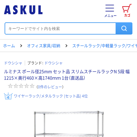
カゴ
メニュー
ホーム
オフィス家具/収納
スチールラック/中軽量ラック/ワイ
ドウシシャ
ブランド：
ドウシシャ
ルミナス ポール径25mm セット品 スリムスチールラックN 5段 幅
1215×奥行460×高1740ｍｍ 1台（直送品）
（
0
件のレビュー
）
ワイヤーラック/メタルラック (セット品) 4位