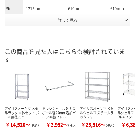
1215mm
610mm
610mm
幅
詳しく見る
4段
4段
5段
段数
お申込番
N673459
N673461
N673462
号
直送品
直送品
直送品
在庫
この商品を見た人はこちらも検討されていま
す
8月19日（水）まで
8月19日（水）まで
8月19日（水）
お届け日
数量
数量
数量
カゴへ
カゴへ
カ
アイリスオーヤマ メタ
ドウシシャ ルミナス
アイリスオーヤマ メタ
アイリスオ
ルラック 本体セット ポ
ポール径25mm 追加パ
ルシェルフ スチールラ
ルシェルフ
ール直径25m…
ーツ 補強フレ…
ックIRIS
(キャスター
￥14,520～
￥2,952～
￥25,516～
￥6,3
（税込）
（税込）
（税込）