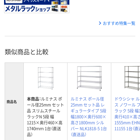
おすすめ特集一覧
類似商品と比較
本商品：
ルミナス ポ
ルミナス ポール径
ドウシシャ 
商品名
ール径25mm セット
25mm セット品 レ
ス ノワール 
品 スリムスチール
ギュラータイプ 5段
ラック 5段 幅
ラックN 5段 幅
幅1800×奥行600×
奥行410×高
1215×奥行460×高
高さ1800mm シル
1555mm EHN
1740ｍｍ 1台（直送
バー NLK1818-5 1台
11155 1台（
品）
（直送品）