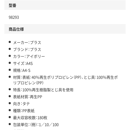
型番
98293
商品仕様
メーカー：プラス
ブランド：プラス
カラー：アイボリー
サイズ：A4S
規格：A4-S
材質：表紙：40％再生ポリプロピレン（PP）、とじ具：100％再生ポ
リプロピレン（PP）
特長：100%再生樹脂製とじ具を使用
表紙材質：再生PP
向き：タテ
種類：PP表紙
最大収容枚数：180枚
包装単位：（冊）：1／10／100