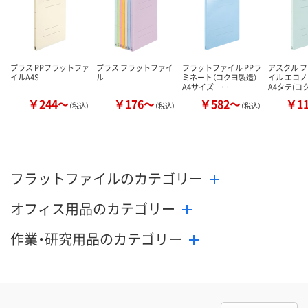
プラス PPフラットファ
プラス フラットファイ
フラットファイル PPラ
アスクル 
イルA4S
ル
ミネート（コクヨ製造）
イル エコ
A4サイズ …
A4タテ(コ
￥244～
￥176～
￥582～
￥1
（税込）
（税込）
（税込）
フラットファイルのカテゴリー
オフィス用品のカテゴリー
作業・研究用品のカテゴリー