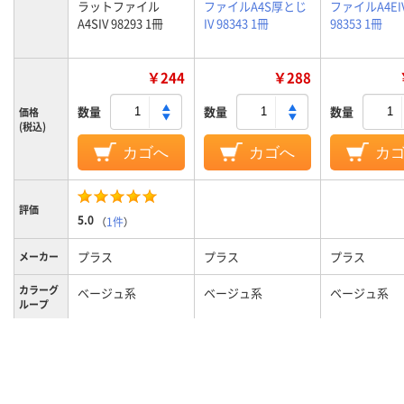
ラットファイル
ファイルA4S厚とじ
ファイルA4EI
A4SIV 98293 1冊
IV 98343 1冊
98353 1冊
￥244
￥288
数量
数量
数量
価格
(税込)
カゴへ
カゴへ
カ
評価
5.0
（
1件
）
プラス
プラス
プラス
メーカー
カラーグ
ベージュ系
ベージュ系
ベージュ系
ループ
A4S
A4S
A4E
サイズ
タテ
タテ
ヨコ
向き