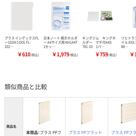
プラス インデックスFL
日本ノート 掲示ホルダ
キングジム キングホ
リヒトラ
ー102IX COOL FL-
ー A4サイズ用 KH1A4T
ルダー マチ付A4S
イル A5S 
102…
1セッ…
781-10 1パ…
88…
￥610
￥1,979
￥759
￥1
（税込）
（税込）
（税込）
類似商品と比較
商品名
本商品：
プラス PPフ
プラス PPフラット
プラス PPフ