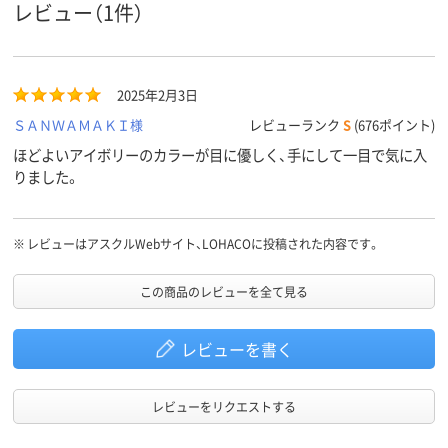
最大収容
180枚
180枚
180枚
レビュー（1件）
枚数
再生PP
再生PP
再生PP
表紙材質
2025年2月3日
ＳＡＮＷＡＭＡＫＩ様
レビューランク
S
(676ポイント)
ほどよいアイボリーのカラーが目に優しく、手にして一目で気に入
りました。
※
レビューはアスクルWebサイト、LOHACOに投稿された内容です。
この商品のレビューを全て見る
レビューを書く
レビューをリクエストする