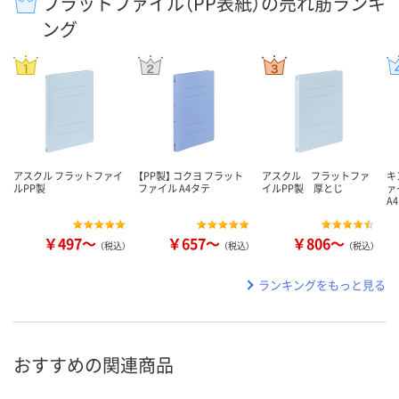
フラットファイル（PP表紙）の売れ筋ランキ
ング
アスクル フラットファイ
【PP製】 コクヨ フラット
アスクル フラットファ
キ
ルPP製
ファイル A4タテ
イルPP製 厚とじ
ァ
A
￥497～
￥657～
￥806～
（税込）
（税込）
（税込）
ランキングをもっと見る
おすすめの関連商品