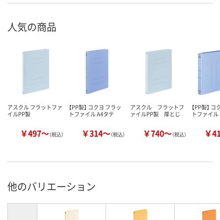
人気の商品
アスクル フラットファ
【PP製】 コクヨ フラッ
アスクル フラットフ
【PP製】 コ
イルPP製
トファイル A4タテ
ァイルPP製 厚とじ
トファイル
￥497～
￥314～
￥740～
￥4
（税込）
（税込）
（税込）
他のバリエーション