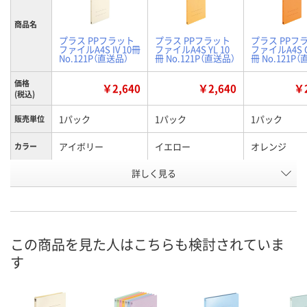
商品名
プラス PPフラット
プラス PPフラット
プラス PPフ
ファイルA4S IV 10冊
ファイルA4S YL 10
ファイルA4S O
No.121P（直送品）
冊 No.121P（直送品）
冊 No.121P
価格
￥2,640
￥2,640
￥2
(税込)
1パック
1パック
1パック
販売単位
アイボリー
イエロー
オレンジ
カラー
お申込番
詳しく見る
J086538
J086533
J086539
号
あり
あり
あり
在庫
8月25日（火）まで
8月25日（火）まで
8月25日（火）
お届け日
この商品を見た人はこちらも検討されていま
す
数量
数量
数量
カゴへ
カゴへ
カ