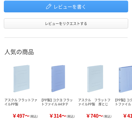
レビューを書く
レビューをリクエストする
人気の商品
アスクル フラットファ
【PP製】 コクヨ フラッ
アスクル フラットフ
【PP製】 コ
イルPP製
トファイル A4タテ
ァイルPP製 厚とじ
トファイル
￥497～
￥314～
￥740～
￥4
（税込）
（税込）
（税込）