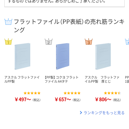
するものではありません。あらかじめご了承ください。
フラットファイル（PP表紙）の売れ筋ランキ
ング
アスクル フラットファイ
【PP製】 コクヨ フラット
アスクル フラットファ
P
ルPP製
ファイル A4タテ
イルPP製 厚とじ
1
￥497～
￥657～
￥806～
（税込）
（税込）
（税込）
ランキングをもっと見る