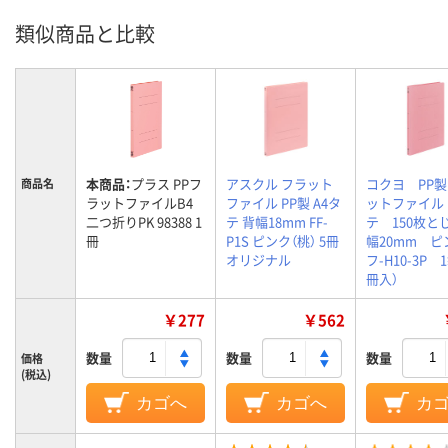
類似商品と比較
本商品：
プラス PPフ
アスクル フラット
コクヨ PP
商品名
ラットファイルB4
ファイル PP製 A4タ
ットファイル
二つ折りPK 98388 1
テ 背幅18mm FF-
テ 150枚と
冊
P1S ピンク（桃） 5冊
幅20mm 
オリジナル
フ-H10-3P 
冊入）
￥277
￥562
数量
数量
数量
価格
(税込)
カゴへ
カゴへ
カ