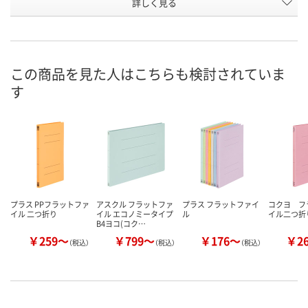
詳しく見る
リーフグリーン
ロイヤルブルー
イエロー
カラー
お申込番
N772449
N774670
N772459
号
3点
あり
2点
在庫
この商品を見た人はこちらも検討されていま
す
8月11日（火）
8月11日（火）
8月11日（火）
お届け日
数量
数量
数量
カゴへ
カゴへ
カ
プラス PPフラットファ
アスクル フラットファ
プラス フラットファイ
コクヨ フ
イル 二つ折り
イル エコノミータイプ
ル
イル二つ折
B4ヨコ(コク…
￥259～
￥799～
￥176～
￥2
（税込）
（税込）
（税込）