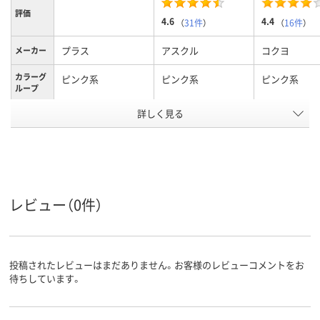
評価
4.6
4.4
（
31件
）
（
16件
）
プラス
アスクル
コクヨ
メーカー
カラーグ
ピンク系
ピンク系
ピンク系
ループ
詳しく見る
B5S(B4二つ折り)
A4タテ
A4、A4タテ（
サイズ
ク）
タテ
タテ
タテ
向き
最大収容
180枚
約180枚
150枚
枚数
レビュー（0件）
再生PP
再生PP
発泡PP
表紙材質
アスクル
商品環境
30
55
投稿されたレビューはまだありません。お客様のレビューコメントをお
スコア
待ちしています。