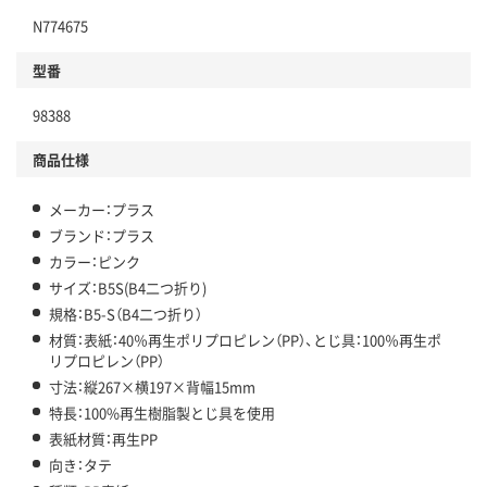
N774675
型番
98388
商品仕様
メーカー：プラス
ブランド：プラス
カラー：ピンク
サイズ：B5S(B4二つ折り)
規格：B5-S（B4二つ折り）
材質：表紙：40％再生ポリプロピレン（PP）、とじ具：100％再生ポ
リプロピレン（PP）
寸法：縦267×横197×背幅15mm
特長：100%再生樹脂製とじ具を使用
表紙材質：再生PP
向き：タテ