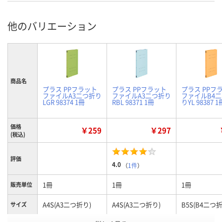
他のバリエーション
商品名
プラス PPフラット
プラス PPフラット
プラス PPフ
ファイルA3二つ折り
ファイルA3二つ折り
ファイルB4
LGR 98374 1冊
RBL 98371 1冊
りYL 98387 1
価格
￥259
￥297
(税込)
評価
4.0
（
1件
）
1冊
1冊
1冊
販売単位
A4S(A3二つ折り)
A4S(A3二つ折り)
B5S(B4二つ折
サイズ