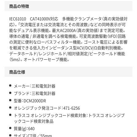
商品の特徴
IEC61010 CAT41000V対応 多機能クランプメータ（真の実効値対
応）。「交流電圧または交流電流とその周波数」などの同時表示が可
能なデュアル表示機能。最大AC2000A（真の実効値）まで測定可能。
導体の通電 / 非通電を調べる検電機能。可変周波数駆動（VFD）回路
の測定に便利なローパスフィルター機能。ゴースト電圧による影響
を軽減できる低入力インピーダンス型ACV/DCV/Ω自動判別機能。
データホールド/レンジホールド/相対値測定/ピークホールド機能
（5ms）。オートパワーセーブ機能。
商品仕様
メーカー：三和電気計器
ブランド：三和電気計器
型番：DCM2000DR
オレンジブック発注コード：471-6256
トラスコ オレンジブックコード検索対象：トラスコ オレンジブ
ックコード検索対象品
質量(g)：640
サイズ：CT径／55mm