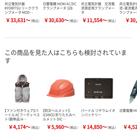
共立電気計器
日置電機 HIOKI AC/DC
共立電気計器 交流電
共立電気計
KYORITSU リーククラ
クランプメータ 328
流測定用クランプメー
流・直流電
ンプメータ MOD…
タ
ランプメータ
￥33,631～
￥30,630～
￥11,554～
￥30,
（税込）
（税込）
（税込）
この商品を見た人はこちらも検討されていま
す
【ファン付きウェア】バ
【防災ヘルメット】
バートル リチウムイオ
日置電機 HI
ートル ACフーディベス
IZANO2 折りたたみヘ
ンバッテリー
ト（服単品）A…
ルメット DIC…
￥4,174～
￥5,960～
￥14,850～
￥4,5
（税込）
（税込）
（税込）