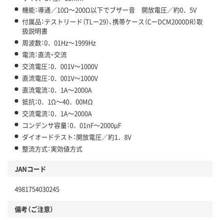
機能：導通／10Ω～200Ω以下でブザー音 開放電圧／約0．5V
付属品：テストリード（TLー29）、携帯ケース（CーDCM2000DR）取
扱説明書
周波数：0．01Hz～1999Hz
電流：直流・交流
交流電圧：0．001V～1000V
直流電圧：0．001V～1000V
直流電流：0．1A～2000A
抵抗：0．1Ω～40．00MΩ
交流電流：0．1A～2000A
コンデンサ容量：0．01nF～2000μF
ダイオードテスト：開放電圧／約1．8V
整流方式：実効値方式
JANコード
4981754030245
備考（ご注意）