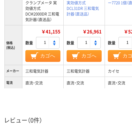
クランプメータ 実
実効値方式
ー7720 1個（
効値方式
DCL31DR 三和電気
DCM2000DR 三和電
計器（直送品）
気計器（直送品）
￥41,155
￥26,961
￥52
数量
数量
数量
価格
(税込)
カゴへ
カゴへ
カ
三和電気計器
三和電気計器
カイセ
メーカー
直流・交流
直流・交流
直流・交流
電流
実効値方式
実効値方式
実効値方式
整流方式
レビュー（0件）