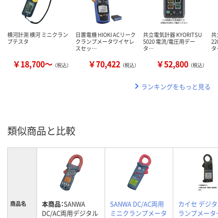
横河計測 横河 ミニクラン
日置電機 HIOKI ACリーク
共立電気計器 KYORITSU
共
プテスタ
クランプメータワイヤレ
5020 電流/電圧用デー
2
スセッ…
タ…
タ
￥18,700～
￥70,422
￥52,800
（税込）
（税込）
（税込）
ランキングをもっと見る
類似商品と比較
本商品：
SANWA
SANWA DC/AC両用
カイセ デジ
商品名
DC/AC両用デジタル
ミニクランプメータ
ランプメーター