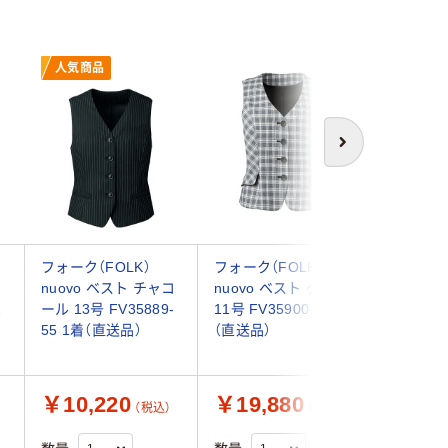
人気商品
次へ
フォーク（FOLK）
フォーク（FOLK）
フォーク（
コ
nuovo ベスト チャコ
nuovo ベスト グレー
nuovo
2
ール 13号 FV35889-
11号 FV35900-5 1着
5号 FV35
55 1着（直送品）
（直送品）
（直送品）
￥10,220
￥19,880
￥13,
（税込）
（税込）