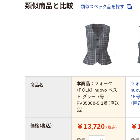
類似商品と比較
類似スペック品を探す
本商品：
フォーク
フォ
商品名
（FOLK） nuovo ベス
nu
ト グレー 7号
15号
FV35808-5 1着（直送
（直
品）
￥13,720
￥1
価格（税込）
（税込）