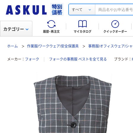
すべて
カテゴリー
履歴・再注文
マイカタログ
クイックオーダー
ホーム
作業服/ワークウェア/安全保護具
事務服/オフィスウェア/シャ
メーカー
フォーク
フォークの事務服 ベストを全て見る
ブランド