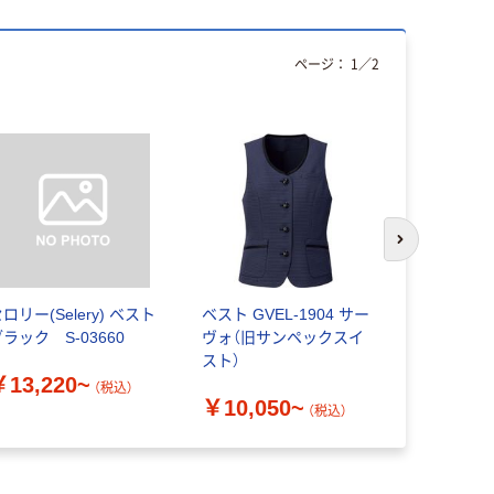
ページ：
1
／
2
次のスライド
ロリー(Selery) ベスト
ベスト GVEL-1904 サー
アイトス Pi
ラック S-03660
ヴォ（旧サンペックスイ
ボルドー HC
スト）
￥13,220~
￥14,40
（税込）
￥10,050~
（税込）