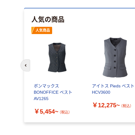
人気の商品
人気商品
前のスライドへ
ス
ボンマックス
アイトス Pieds ベスト
E ベスト モ
BONOFFICE ベスト
HCV3600
1107-18
AV1265
￥12,275~
（税込）
0~
￥5,454~
（税込）
（税込）