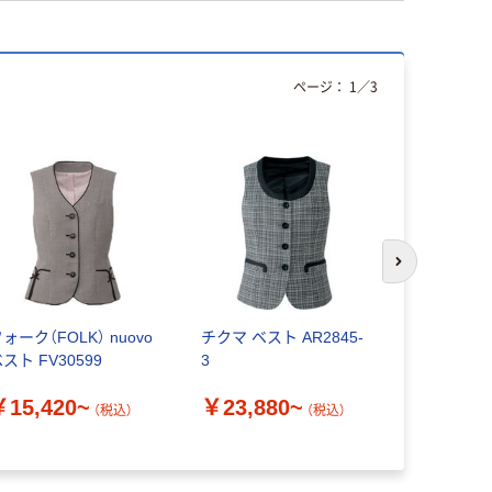
ページ：
1
／
3
次のスライド
ォーク（FOLK） nuovo
チクマ ベスト AR2845-
ボンマック
ベスト FV30599
3
BONOFFI
ンチェック
￥15,420~
￥23,880~
ト モノトーン
（税込）
（税込）
￥13,65