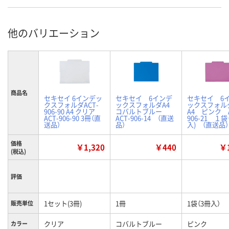
他のバリエーション
商品名
セキセイ 6インデッ
セキセイ 6インデ
セキセイ 6
クスフォルダACT-
ックスフォルダA4
ックスフォ
906-90 A4 クリア
コバルトブルー
A4 ピンク A
ACT-906-90 3冊（直
ACT-906-14 （直送
906-21 １
送品）
品）
入) （直送品）
価格
￥1,320
￥440
￥1
(税込)
評価
1セット(3冊)
1冊
1袋（3冊入）
販売単位
クリア
コバルトブルー
ピンク
カラー