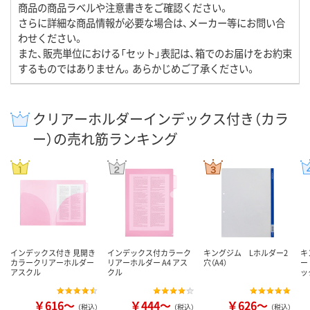
商品の商品ラベルや注意書きをご確認ください。
さらに詳細な商品情報が必要な場合は、メーカー等にお問い合
わせください。
また、販売単位における「セット」表記は、箱でのお届けをお約束
するものではありません。あらかじめご了承ください。
クリアーホルダーインデックス付き（カラ
ー）の売れ筋ランキング
インデックス付き 見開き
インデックス付カラーク
キングジム Lホルダー2
キ
カラークリアーホルダー
リアーホルダー A4 アス
穴（A4）
ー
アスクル
クル
ッ
￥616～
￥444～
￥626～
（税込）
（税込）
（税込）