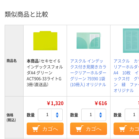
類似商品と比較
本商品：
セキセイ 6
アスクル インデッ
アスクル カ
商品名
インデックスフォル
クス付き見開きカラ
リアーホル
ダA4 グリーン
ークリアーホルダー
A4 10枚 
ACT906-33ライトG
グリーン 79390 1袋
ックス付 グ
3冊（直送品）
(10冊入) オリジナル
ン 緑 ファ
オリジナル
￥1,320
￥616
数量
数量
数量
価格
(税込)
カゴへ
カゴへ
カ