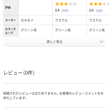
評価
3.4
3.0
（
5件
）
（
1件
）
セキセイ
アスクル
アスクル
メーカー
カラーグ
グリーン系
グリーン系
グリーン系
ループ
詳しく見る
Ａ４
A4
サイズ
ポケット
7ポケット
数
ＰＰ ０．２ｍｍ厚
PP
PP
材質
（半透明）
レビュー（0件）
アスクル
商品環境
20
20
スコア
投稿されたレビューはまだありません。お客様のレビューコメントをお
待ちしています。