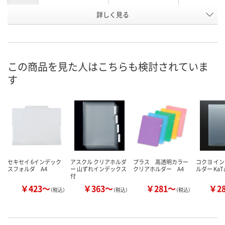
お申込番
詳しく見る
N862972
1670334
9831754
号
あり
あり
わずか
在庫
8月24日（月）まで
8月27日（木）まで
8月24日（月）
お届け日
この商品を見た人はこちらも検討されていま
す
数量
数量
数量
カゴへ
カゴへ
カ
セキセイ 6インデック
アスクル クリアホルダ
プラス 高透明カラー
コクヨ イ
スフォルダ A4
ー 山ずれインデックス
クリアホルダー A4
ルダー KaT
付
￥423～
￥363～
￥281～
￥2
（税込）
（税込）
（税込）