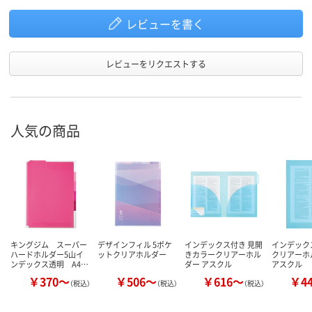
レビューを書く
レビューをリクエストする
人気の商品
キングジム スーパー
デザインフィル 5ポケ
インデックス付き 見開
インデック
ハードホルダー5山イ
ットクリアホルダー
きカラークリアーホル
クリアーホル
ンデックス透明 A4…
ダー アスクル
アスクル
￥370～
￥506～
￥616～
￥4
（税込）
（税込）
（税込）