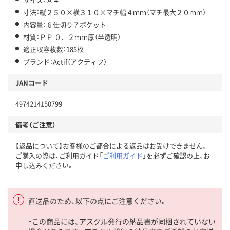
寸法：縦２５０×横３１０×マチ幅４ｍｍ（マチ最大２０ｍｍ）
内容量：６仕切り７ポケット
材質：ＰＰ ０．２ｍｍ厚（半透明）
適正収容枚数：185枚
ブランド：Actif（アクティフ）
JANコード
4974214150799
備考（ご注意）
【返品について】お客様のご都合による返品はお受けできません。
ご購入の際は、ご利用ガイド「
ご利用ガイド
」を必ずご確認の上、お
申し込みください。
直送品のため、以下の点にご注意ください。
・この商品には、アスクル発行の納品書が同梱されていない