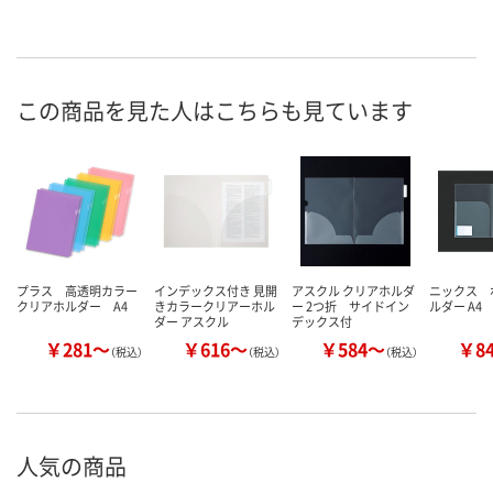
この商品を見た人はこちらも見ています
プラス 高透明カラー
インデックス付き 見開
アスクル クリアホルダ
ニックス 
クリアホルダー A4
きカラークリアーホル
ー 2つ折 サイドイン
ルダー A4
ダー アスクル
デックス付
￥281～
￥616～
￥584～
￥8
（税込）
（税込）
（税込）
人気の商品