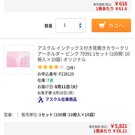
￥616
販売価格（税込）
1冊あたり ￥61.6
数量
カゴへ
アスクル インデックス付き見開きカラークリ
アーホルダー ピンク 79391 1セット（100冊：10
冊入×10袋） オリジナル
（2件）
お申込番号：P238129
在庫：
7点
お届け日：
8月11日（火）
お急ぎ便：
8月10日（月）
アスクル在庫商品
型番
販売単位
1セット（100冊：10冊入×10袋）
￥5,821
販売価格（税込）
1冊あたり ￥58.21