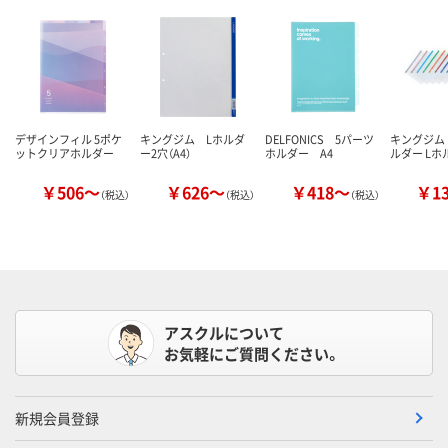
デザインフィル 5ポケ
キングジム Lホルダ
DELFONICS 5パーツ
キングジム
ットクリアホルダー
ー2穴（A4）
ホルダー A4
ルダー Lホル
￥506～
￥626～
￥418～
￥1
（税込）
（税込）
（税込）
アスクルについて
お気軽にご質問ください。
新規会員登録