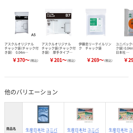
アスクルオリジナル
アスクルオリジナル
伊藤忠リーテイルリン
ユニパック（
チャック袋（チャック付
チャック袋（チャック付
ク チャック袋
ク袋） 0.0
き袋） 0.04m…
き袋） 厚手タイプ…
日本社 …
￥370～
￥201～
￥269～
￥2
（税込）
（税込）
（税込）
他のバリエーション
商品名
生産日本社 ユニパ
生産日本社 ユニパ
生産日本社 