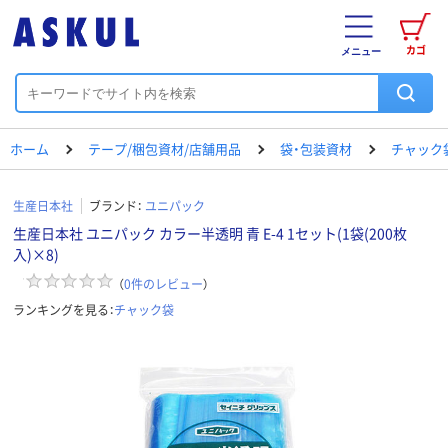
カゴ
メニュー
ホーム
テープ/梱包資材/店舗用品
袋・包装資材
チャック
生産日本社
ブランド：
ユニパック
生産日本社 ユニパック カラー半透明 青 E-4 1セット(1袋(200枚
入)×8)
（
0
件のレビュー
）
ランキングを見る：
チャック袋