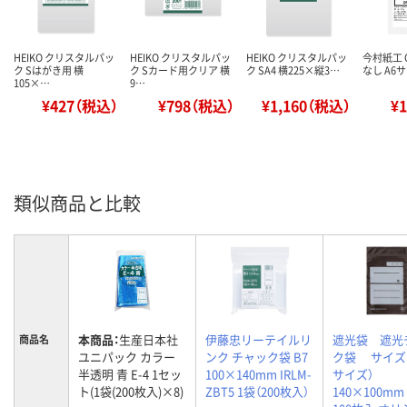
HEIKO クリスタルパッ
HEIKO クリスタルパッ
HEIKO クリスタルパッ
今村紙工 
ク Sはがき用 横
ク Sカード用クリア 横
ク SA4 横225×縦3…
なし A6サ
105×…
9…
¥427（税込）
¥798（税込）
¥1,160（税込）
¥
類似商品と比較
本商品：
生産日本社
伊藤忠リーテイルリ
遮光袋 遮光
商品名
ユニパック カラー
ンク チャック袋 B7
ク袋 サイズB
半透明 青 E-4 1セッ
100×140mm IRLM-
サイズ）
ト(1袋(200枚入)×8)
ZBT5 1袋（200枚入）
140×100m