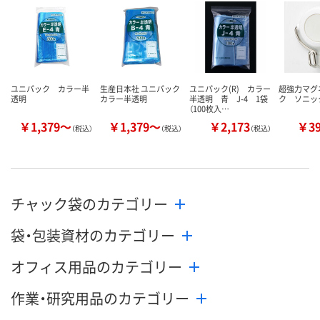
数量
数量
数量
カゴへ
カゴへ
カ
ユニパック カラー半
生産日本社 ユニパック
ユニパック(R) カラー
超強力マグ
透明
カラー半透明
半透明 青 J-4 1袋
ク ソニッ
（100枚入…
￥1,379～
￥1,379～
￥2,173
￥3
（税込）
（税込）
（税込）
チャック袋のカテゴリー
袋・包装資材のカテゴリー
オフィス用品のカテゴリー
作業・研究用品のカテゴリー