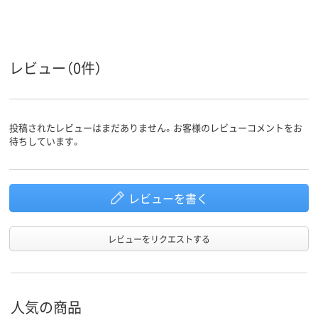
0.04mm
ブルー系
ブラウン系
カラーグ
ループ
レビュー（0件）
袋入り（吊しひもな
袋入り（吊しひもな
チャック付ポ
袋の種類
し）
し）
投稿されたレビューはまだありません。お客様のレビューコメントをお
LDPE（ツルツルタイ
ポリエチレン、
ポリエチレン
待ちしています。
プ）
LDPE（ツルツルタイ
LDPE（ツル
プ）、ポリエチレン、
プ）、ポリエチ
材質
LDPE（ツルツルタイ
LDPE（ツル
プ）
プ）
レビューを書く
アスクル
商品環境
25
スコア
レビューをリクエストする
人気の商品