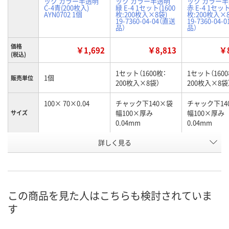
ック カラー半透明
ック カラー半透明
ック カラー
C-4青(200枚入)
緑 E-4 1セット(1600
赤 E-4 1セット
AYN0702 1個
枚:200枚入×8袋)
枚:200枚入×
19-7360-04-04（直送
19-7360-04-
品）
品）
価格
￥1,692
￥8,813
￥8
(税込)
1セット（1600枚：
1セット（1600
1個
販売単位
200枚入×8袋）
200枚入×8袋
100× 70×0.04
チャック下140×袋
チャック下14
幅100×厚み
幅100×厚み
サイズ
0.04mm
0.04mm
詳しく見る
青
緑
赤
カラー
お申込番
J367714
N866756
N866753
号
6点
あり
わずか
在庫
この商品を見た人はこちらも検討されていま
す
8月9日（日）
8月21日（金）
8月21日（金）
お届け日