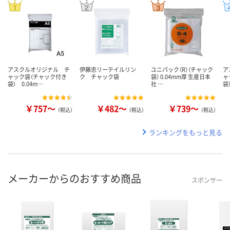
アスクルオリジナル チ
伊藤忠リーテイルリン
ユニパック（R）（チャック
ア
ャック袋（チャック付き
ク チャック袋
袋） 0.04mm厚 生産日本
ャ
袋） 0.04m…
社 …
袋
￥757～
￥482～
￥739～
（税込）
（税込）
（税込）
ランキングをもっと見る
メーカーからのおすすめ商品
スポンサー