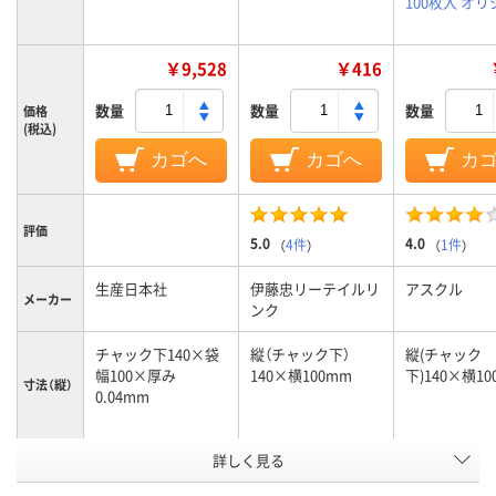
100枚入 オ
￥9,528
￥416
数量
数量
数量
価格
(税込)
カゴへ
カゴへ
カ
評価
5.0
4.0
（
4件
）
（
1件
）
生産日本社
伊藤忠リーテイルリ
アスクル
メーカー
ンク
チャック下140×袋
縦（チャック下）
縦(チャック
幅100×厚み
140×横100mm
下)140×横10
寸法（縦）
0.04mm
詳しく見る
チャック下140×袋
縦（チャック下）
縦(チャック
幅100×厚み
140×横100mm
下)140×横10
寸法（横）