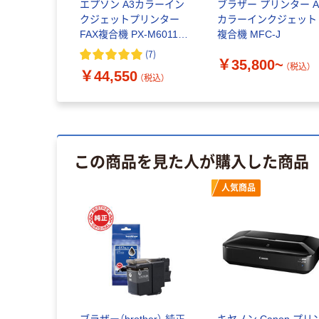
エプソン A3カラーイン
ブラザー プリンター A
クジェットプリンター
カラーインクジェット
FAX複合機 PX-M6011F
複合機 MFC-J
2段給紙トレイ プリン
(
7
)
￥35,800~
ト・コピー・スキャン・
（税込）
￥44,550
FAX EPSON
（税込）
この商品を見た人が購入した商品
人気商品