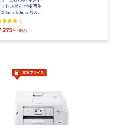
スリーエム（3M） ポスト
イット ふせん 付箋 再生
 38mm×50mm パステ
ルカラー
￥275~
（税込）
本気プライス