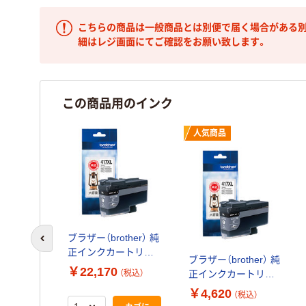
こちらの商品は一般商品とは別便で届く場合がある別
細はレジ画面にてご確認をお願い致します。
この商品用のインク
人気商品
ブラザー（brother） 純
前のスライドへ
正インクカートリッ
ブラザー（brother） 純
ジ LC417XLBK ブラ
￥22,170
正インクカートリッ
（税込）
ック 大容量 5個
ジ LC417XLBK ブラ
￥4,620
（税込）
ック 大容量 1個