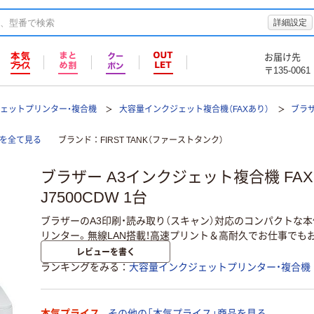
詳細設定
お届け先
〒135-0061
ェットプリンター・複合機
大容量インクジェット複合機（FAXあり）
ブラザ
機を全て見る
ブランド
FIRST TANK（ファーストタンク）
ブラザー A3インクジェット複合機 FAX A
J7500CDW 1台
ブラザーのA3印刷・読み取り（スキャン）対応のコンパクトな
リンター。無線LAN搭載！高速プリント＆高耐久でお仕事でも
レビューを書く
ランキングをみる
大容量インクジェットプリンター・複合機
本気プライス
その他の「本気プライス」商品を見る