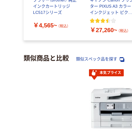
ブラザー（brother） 純正
キヤノン Canon プリ
インクカートリッジ
ター PIXUS A3 カラー
LC517シリーズ
インクジェット ピク
ス
￥4,565~
（税込）
￥27,260~
（税込）
類似商品と比較
類似スペック品を探す
本気プライス