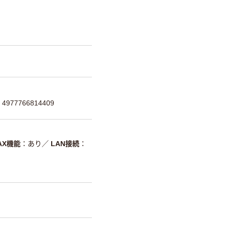
977766814409
AX機能
あり
／
LAN接続