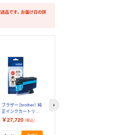
送品です。お届け日の詳
ブラザー（brother） 純
ブラザー（brother） 純
ブラザー（brot
次のスライドへ
正インクカートリッ
正インクカートリッ
正インクカー
ジ LC417XLC シアン
ジ LC417XLC シアン
ジ LC417XL
￥27,720
￥5,780
￥27,720
（税込）
（税込）
（
大容量 5個
大容量 1個
ー 大容量 5個