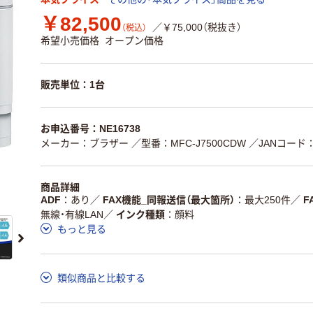
￥82,500
／￥75,000（税抜き）
（税込）
希望小売価格
オープン価格
販売単位：1台
お申込番号：NE16738
メーカー：ブラザー
／型番：MFC-J7500CDW
／JANコード：4
商品詳細
ADF
あり
／
FAX機能_同報送信（最大箇所）
最大250件
／
F
無線・有線LAN
／
インク種類
顔料
もっと見る
類似商品と比較する