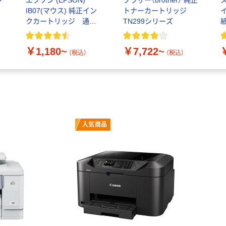
ン
エプソン (EPSON)
ブラザー（brother） 純正
IB07(マウス) 純正イン
トナーカートリッジ
サ
クカートリッジ 通常
TN299シリーズ
紙
容量
￥1,180~
￥7,722~
（税込）
（税込）
人気商品