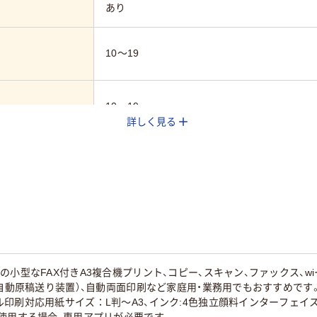
あり
10～19
10～19
詳しく見る
あり
Ａ４
無線ＬＡＮ
あり
小型なFAX付きA3複合機プリント、コピー、スキャン、ファックス、wiー
（自動原稿送り装置）、自動両面印刷など家庭用・業務用でもおすすめで
印刷対応用紙サイズ：L判～A3、インク:4色独立顔料インターフェイス：U
あり