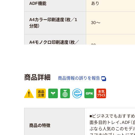
ADF機能
あり
A4カラー印刷速度（枚／1
30～
分間）
A4モノクロ印刷速度（枚／
30～
1分間）
FAX機能
あり
商品詳細
商品情報の誤りを報告
最大用紙サイズ
A3
LAN接続
無線・有線LAN
コピー／スキャン機能
あり
■ビジネスでもおすすめの
面多目的トレイ、ADF
商品の特徴
ぶなら人気のこのモデル
自動両面印刷機能
あり