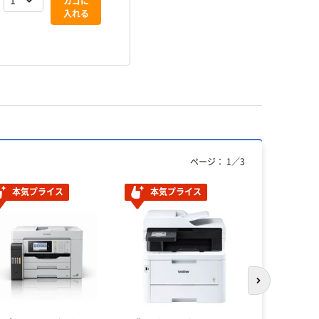
カゴに
カゴに
入れる
入れる
ページ：
1
／
3
本気プライス
本気プライス
次のスライド