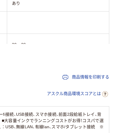
あり
20～29
あり
商品情報を印刷する
A4
アスクル商品環境スコアとは
無線・有線LAN
あり
fi接続、USB接続、スマホ接続、前面2段給紙トレイ、背
す。■大容量インクでランニングコストがお得！コスパで選
SB、無線LAN、有線lan、スマホ/タブレット接続 ※
あり