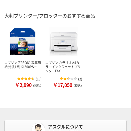
大判プリンター/プロッターのおすすめ商品
エプソン（EPSON） 写真用
エプソン カラリオ A4カ
紙 光沢 L判 KL500PS…
ラーインクジェットプリ
ンターFAX…
(
18
)
(
2
)
￥2,990
￥17,050
（税込）
（税込）
アスクルについて