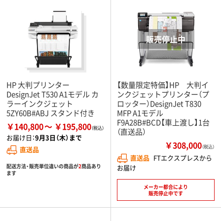
HP 大判プリンター
【数量限定特価】HP 大判イ
DesignJet T530 A1モデル カ
ンクジェットプリンター（プ
ラーインクジェット
ロッター）DesignJet T830
5ZY60B#ABJ スタンド付き
MFP A1モデル
F9A28B#BCD【車上渡し】1台
￥140,800
￥195,800
（直送品）
お届け日：
9月3日（木）まで
￥308,000
（税込）
直送品
直送品
FTエクスプレスから
配送方法・販売単位違いの商品が
2
商品あり
お届け
ます
メーカー都合により
販売停止中です