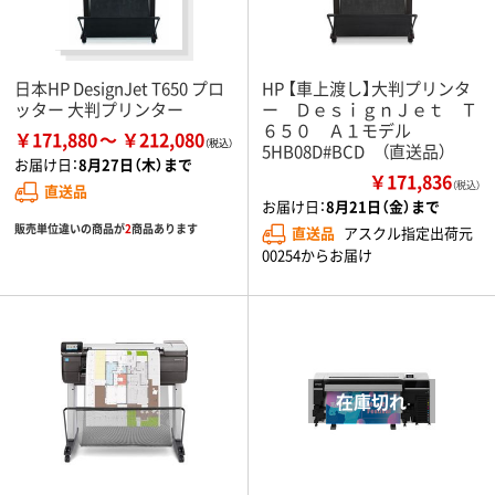
日本HP DesignJet T650 プロ
HP 【車上渡し】大判プリンタ
ッター 大判プリンター
ー ＤｅｓｉｇｎＪｅｔ Ｔ
６５０ Ａ１モデル
￥171,880
￥212,080
5HB08D#BCD （直送品）
お届け日：
8月27日（木）まで
￥171,836
（税込）
直送品
お届け日：
8月21日（金）まで
販売単位違いの商品が
2
商品あります
直送品
アスクル指定出荷元
00254からお届け