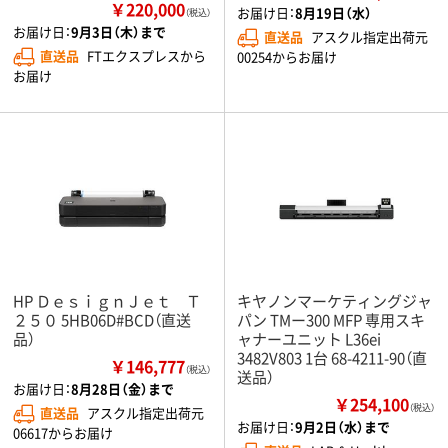
￥220,000
お届け日：
8月19日（水）
（税込）
お届け日：
9月3日（木）まで
直送品
アスクル指定出荷元
直送品
FTエクスプレスから
00254からお届け
お届け
HP ＤｅｓｉｇｎＪｅｔ Ｔ
キヤノンマーケティングジャ
２５０ 5HB06D#BCD（直送
パン TMー300 MFP 専用スキ
品）
ャナーユニット L36ei
3482V803 1台 68-4211-90（直
￥146,777
（税込）
送品）
お届け日：
8月28日（金）まで
￥254,100
（税込）
直送品
アスクル指定出荷元
お届け日：
9月2日（水）まで
06617からお届け