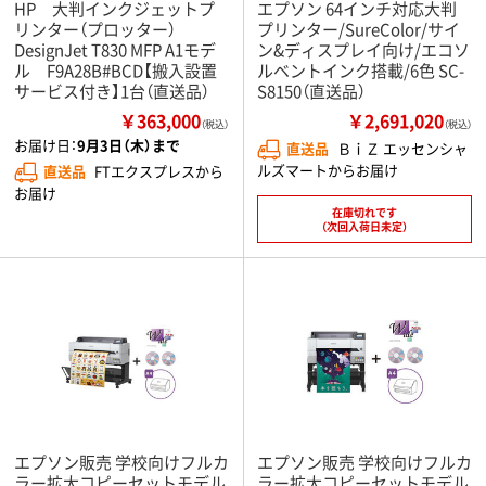
HP 大判インクジェットプ
エプソン 64インチ対応大判
リンター（プロッター）
プリンター/SureColor/サイ
DesignJet T830 MFP A1モデ
ン&ディスプレイ向け/エコソ
ル F9A28B#BCD【搬入設置
ルベントインク搭載/6色 SC-
サービス付き】1台（直送品）
S8150（直送品）
￥363,000
￥2,691,020
（税込）
（税込）
お届け日：
9月3日（木）まで
直送品
ＢｉＺ エッセンシャ
ルズマートからお届け
直送品
FTエクスプレスから
お届け
在庫切れです
（次回入荷日未定）
エプソン販売 学校向けフルカ
エプソン販売 学校向けフルカ
ラー拡大コピーセットモデル
ラー拡大コピーセットモデル