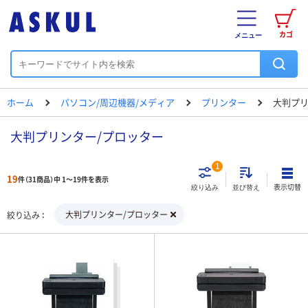
カゴ
メニュー
ホーム
パソコン/周辺機器/メディア
プリンター
大判プリ
大判プリンター/プロッター
1
19
件（31商品）中 1～19件を表示
表示切替
絞り込み
並び替え
大判プリンター/プロッター
絞り込み