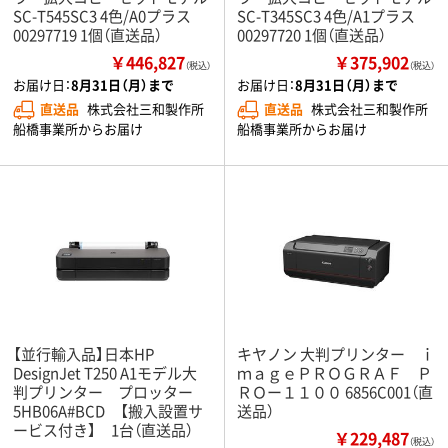
SC-T545SC3 4色/A0プラス
SC-T345SC3 4色/A1プラス
00297719 1個（直送品）
00297720 1個（直送品）
￥446,827
￥375,902
（税込）
（税込）
お届け日：
8月31日（月）まで
お届け日：
8月31日（月）まで
直送品
株式会社三和製作所
直送品
株式会社三和製作所
船橋事業所からお届け
船橋事業所からお届け
【並行輸入品】日本HP
キヤノン 大判プリンター ｉ
DesignJet T250 A1モデル大
ｍａｇｅＰＲＯＧＲＡＦ Ｐ
判プリンター プロッター
ＲＯー１１００ 6856C001（直
5HB06A#BCD 【搬入設置サ
送品）
ービス付き】 1台（直送品）
￥229,487
（税込）