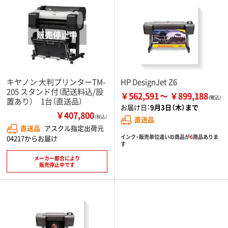
キヤノン 大判プリンターTM-
HP DesignJet Z6
205 スタンド付（配送料込/設
￥562,591
￥899,188
置あり） 1台（直送品）
お届け日：
9月3日（木）まで
￥407,800
（税込）
直送品
直送品
アスクル指定出荷元
インク・販売単位違いの商品が
6
商品ありま
04217からお届け
す
メーカー都合により
販売停止中です