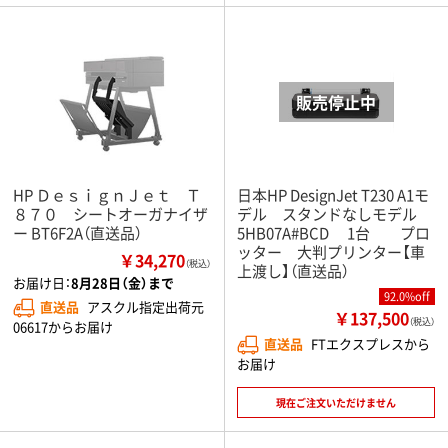
HP ＤｅｓｉｇｎＪｅｔ Ｔ
日本HP DesignJet T230 A1モ
８７０ シートオーガナイザ
デル スタンドなしモデル
ー BT6F2A（直送品）
5HB07A#BCD 1台 プロ
ッター 大判プリンター【車
￥34,270
（税込）
上渡し】（直送品）
お届け日：
8月28日（金）まで
92.0%off
直送品
アスクル指定出荷元
￥137,500
（税込）
06617からお届け
直送品
FTエクスプレスから
お届け
現在ご注文いただけません