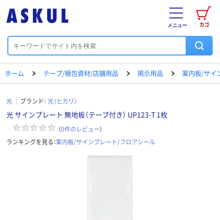
カゴ
メニュー
ホーム
テープ/梱包資材/店舗用品
掲示用品
案内板/サイ
光
ブランド：
光（ヒカリ）
光 サインプレート 無地板（テープ付き） UP123-T 1枚
（
0
件のレビュー
）
ランキングを見る：
案内板/サインプレート/フロアシール