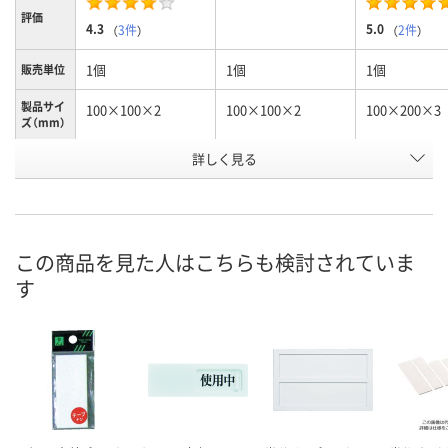
評価
4.3
5.0
（
3件
）
（
2件
）
1個
1個
1個
販売単位
製品サイ
100×100×2
100×100×2
100×200×3
ズ（mm）
詳しく見る
女
男
スタンドタイ
種別1
付
お申込番
3625964
3625955
NJ01492
号
この商品を見た人はこちらも検討されていま
9点
6点
4点
在庫
す
8月9日（日）
8月9日（日）
8月9日（日）
お届け日
数量
数量
数量
カゴへ
カゴへ
カ