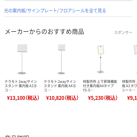
光の案内板/サインプレート/フロアシールを全て見る
メーカーからのおすすめ商品
スポンサー
テラモト 2wayサイン
テラモト 2wayサイン
林製作所 上下昇降機能
林製作所
スタンド 案内板 A3ヨ
スタンド 案内板 A4ヨ
付き案内板A4タイプ
板 A3 
コ …
コ …
YS-S…
シート…
¥13,100（税込）
¥10,820（税込）
¥5,230（税込）
¥9,