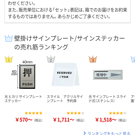
わせください。
また、販売単位における「セット」表記は、箱でのお届けをお約束
するものではありません。あらかじめご了承ください。
壁掛けサインプレート/サインステッカー
の売れ筋ランキング
光 ヒカリ サインプレート
スマイル アクリルサイ
光 サインプレート スライ
ア
ステッカー
ンプレート 予約席
ド式（ステンレス）
震
￥570～
￥1,711～
￥1,518～
（税込）
（税込）
（税込）
ランキングをもっと見る