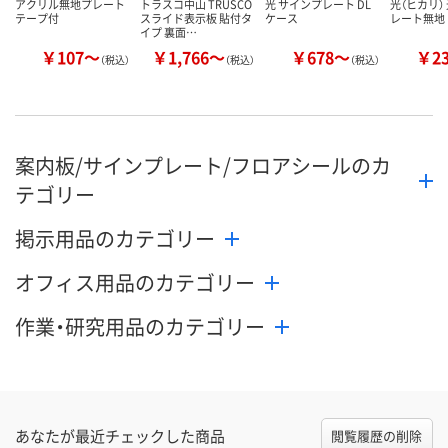
アクリル無地プレート
トラスコ中山 TRUSCO
光 サインプレート DL
光（ヒカリ）
テープ付
スライド表示板 貼付タ
ケース
レート無地
イプ 裏面…
￥107～
￥1,766～
￥678～
￥2
（税込）
（税込）
（税込）
案内板/サインプレート/フロアシールのカ
テゴリー
掲示用品のカテゴリー
オフィス用品のカテゴリー
作業・研究用品のカテゴリー
あなたが最近チェックした商品
閲覧履歴の削除