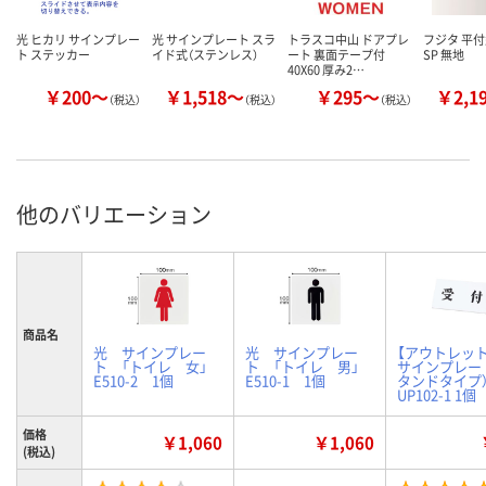
光 ヒカリ サインプレー
光 サインプレート スラ
トラスコ中山 ドアプレ
フジタ 平
ト ステッカー
イド式（ステンレス）
ート 裏面テープ付
SP 無地
40X60 厚み2…
￥200～
￥1,518～
￥295～
￥2,1
（税込）
（税込）
（税込）
他のバリエーション
商品名
光 サインプレー
光 サインプレー
【アウトレット
ト 「トイレ 女」
ト 「トイレ 男」
サインプレー
E510-2 1個
E510-1 1個
タンドタイプ）
UP102-1 1個
価格
￥1,060
￥1,060
(税込)