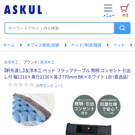
カゴ
メニュー
ホーム
オフィス家具/収納
ベッド/布団/寝具
ベッド
友澤木工
ブランド：
友澤木工
【軒先渡し】友澤木工 ベッド フラップテーブル 照明 コンセント 引出
し付 幅1210×奥行2150×高さ770mm BK×ホワイト 1台（直送品）
（
0
件のレビュー
）