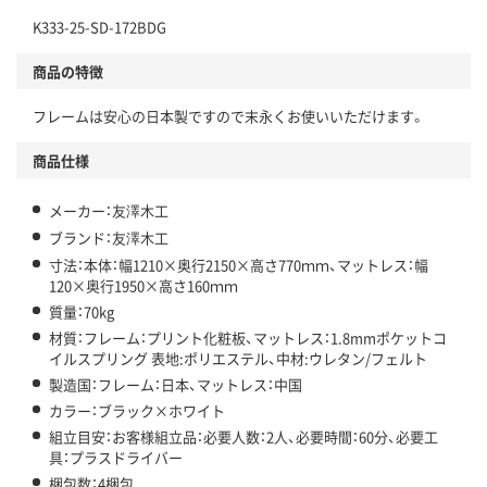
K333-25-SD-172BDG
商品の特徴
フレームは安心の日本製ですので末永くお使いいただけます。
商品仕様
メーカー：友澤木工
ブランド：友澤木工
寸法：本体：幅1210×奥行2150×高さ770ｍｍ、マットレス：幅
120×奥行1950×高さ160ｍｍ
質量：70kg
材質：フレーム：プリント化粧板、マットレス：1.8mmポケットコ
イルスプリング 表地:ポリエステル、中材:ウレタン/フェルト
製造国：フレーム：日本、マットレス：中国
カラー：ブラック×ホワイト
組立目安：お客様組立品：必要人数：2人、必要時間：60分、必要工
具：プラスドライバー
梱包数：4梱包