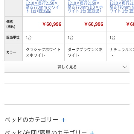
1210×奥行2150×
1210×奥行2150×
1210×奥行21
高さ770mm ホワイ
高さ770mm DB×ホ
高さ770mm 
ト 1台（直送品）
ワイト 1台（直送品）
ワイト 1台（
価格
￥60,996
￥60,996
￥60
(税込)
1台
1台
1台
販売単位
クラシックホワイト
ダークブラウン×ホ
ナチュラル×
カラー
×ホワイト
ワイト
ト
お申込番
詳しく見る
NJ09914
NJ09928
NJ09910
号
直送品
直送品
直送品
在庫
8月26日（水）まで
8月26日（水）まで
8月26日（水）
お届け日
数量
数量
数量
ベッドのカテゴリー
カゴへ
カゴへ
カ
ベッド/布団/寝具のカテゴリー