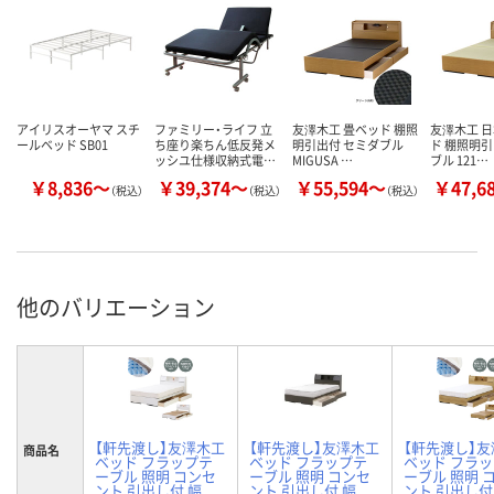
アイリスオーヤマ スチ
ファミリー・ライフ 立
友澤木工 畳ベッド 棚照
友澤木工 日
ールベッド SB01
ち座り楽ちん低反発メ
明引出付 セミダブル
ド 棚照明引
ッシユ仕様収納式電…
MIGUSA …
ブル 121…
￥8,836～
￥39,374～
￥55,594～
￥47,6
（税込）
（税込）
（税込）
他のバリエーション
【軒先渡し】友澤木工
【軒先渡し】友澤木工
【軒先渡し】
商品名
ベッド フラップテ
ベッド フラップテ
ベッド フラ
ーブル 照明 コンセ
ーブル 照明 コンセ
ーブル 照明 
ント 引出し付 幅
ント 引出し付 幅
ント 引出し付