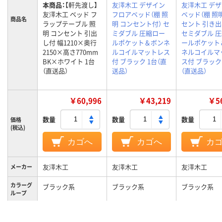
本商品：
【軒先渡し】
友澤木工 デザイン
友澤木工 デ
友澤木工 ベッド フ
フロアベッド（棚 照
ベッド（棚 照
商品名
ラップテーブル 照
明 コンセント付） セ
セント 引き出
明 コンセント 引出
ミダブル 圧縮ロー
セミダブル 
し付 幅1210×奥行
ルポケット＆ボンネ
ールポケット
2150×高さ770mm
ルコイルマットレス
ネルコイルマ
BK×ホワイト 1台
付 ブラック 1台（直
ス付 ブラック
（直送品）
送品）
（直送品）
￥60,996
￥43,219
￥56
数量
数量
数量
価格
(税込)
カゴへ
カゴへ
カ
友澤木工
友澤木工
友澤木工
メーカー
カラーグ
ブラック系
ブラック系
ブラック系
ループ
セミダブル
セミダブル
セミダブル
サイズ