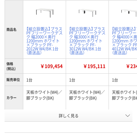
【組立設置込】プラス
【組立設置込】プラス
【組立設置込
商品名
PFフリーワークデス
PFフリーワークデス
PFフリーワ
ク 幅2000×奥行
ク 幅3000×奥行
ク 幅4000×
1200ｍｍ ホワイト
1200ｍｍ ホワイト
1200ｍｍ ホ
×ブラック PF-
×ブラック PF-
×ブラック PF
2012W W4/BK 1台
3012W W4/BK 1台
4012W W4/B
（直送品）
（直送品）
（直送品）
価格
￥109,454
￥195,111
￥234
(税込)
1台
1台
1台
販売単位
天板ホワイト(W4)／
天板ホワイト(W4)／
天板ホワイト(
脚ブラック(BK)
脚ブラック(BK)
脚ブラック(BK
カラー
詳しく見る
幅2000×奥行
幅3000×奥行
幅4000×奥行
種類
1200×高さ720mm
1200×高さ720mm
1200×高さ7
お申込番
XX89826
XX89828
XX89831