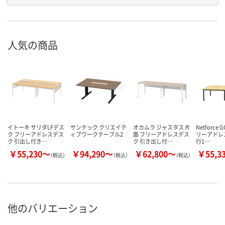
人気の商品
イトーキ サリダLFデス
サンテック クリエイテ
オカムラ ジャスタス 片
Netforce 
ク フリーアドレスデス
ィブワークテーブル2
面 フリーアドレスデス
リーアドレ
ク 引出し付き…
ク 引き出し付…
行1…
￥55,230～
￥94,290～
￥62,800～
￥55,3
（税込）
（税込）
（税込）
他のバリエーション