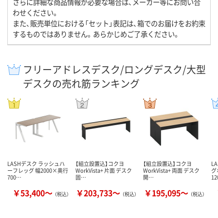
さらに詳細な商品情報が必要な場合は、メーカー等にお問い合
わせください。
また、販売単位における「セット」表記は、箱でのお届けをお約束
するものではありません。あらかじめご了承ください。
フリーアドレスデスク/ロングデスク/大型
デスクの売れ筋ランキング
LASHデスク ラッシュハ
【組立設置込】コクヨ
【組立設置込】コクヨ
L
ーフレッグ 幅2000×奥行
WorkVista+ 片面 デスク
WorkVista+ 両面 デスク
グ
700…
固…
開…
1
￥53,400～
￥203,733～
￥195,095～
（税込）
（税込）
（税込）