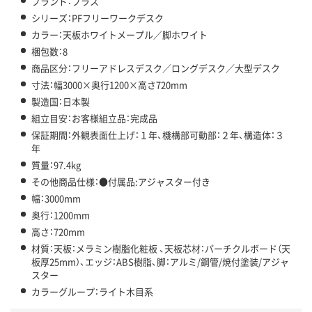
ブランド：プラス
シリーズ：PFフリーワークデスク
カラー：天板ホワイトメープル／脚ホワイト
梱包数：8
商品区分：フリーアドレスデスク／ロングデスク／大型デスク
寸法：幅3000×奥行1200×高さ720mm
製造国：日本製
組立目安：お客様組立品：完成品
保証期間：外観表面仕上げ：１年、機構部可動部：２年、構造体：３
年
質量：97.4kg
その他商品仕様：●付属品:アジャスター付き
幅：3000mm
奥行：1200mm
高さ：720mm
材質：天板：メラミン樹脂化粧板 、天板芯材：パーチクルボード（天
板厚25mm）、エッジ：ABS樹脂、脚：アルミ/鋼管/焼付塗装/アジャ
スター
カラーグループ：ライト木目系