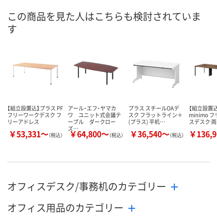
号
この商品を見た人はこちらも検討されていま
直送品
直送品
直送品
在庫
す
9月9日（水）まで
9月9日（水）まで
9月9日（水）ま
お届け日
数量
数量
数量
カゴへ
カゴへ
カ
【組立設置込】プラス PF
アール・エフ・ヤマカ
プラス スチールOAデ
【組立設置
フリーワークデスク フ
ワ ユニット式会議テ
スク フラットライン＋
minimo
リーアドレス
ーブル ダークロー
(プラス) 平机…
スデスク 
ズ…
￥53,331～
￥64,800～
￥36,540～
￥136,
（税込）
（税込）
（税込）
オフィスデスク/事務机のカテゴリー
オフィス用品のカテゴリー