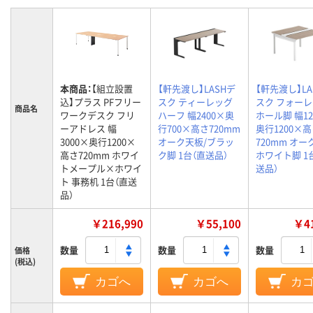
本商品：
【組立設置
【軒先渡し】LASHデ
【軒先渡し】LA
込】プラス PFフリー
スク ティーレッグ
スク フォー
商品名
ワークデスク フリ
ハーフ 幅2400×奥
ホール脚 幅12
ーアドレス 幅
行700×高さ720mm
奥行1200×
3000×奥行1200×
オーク天板/ブラッ
720mm オー
高さ720mm ホワイ
ク脚 1台（直送品）
ホワイト脚 1
トメープル×ホワイ
送品）
ト 事務机 1台（直送
品）
￥216,990
￥55,100
￥41
数量
数量
数量
価格
(税込)
カゴへ
カゴへ
カ