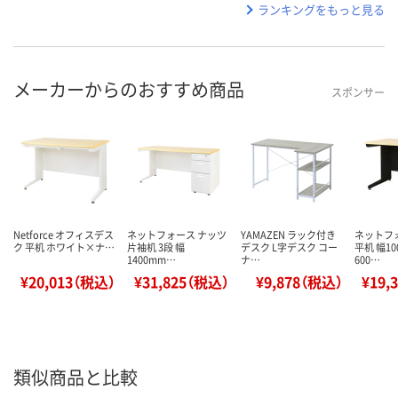
ランキングをもっと見る
メーカーからのおすすめ商品
スポンサー
Netforce オフィスデス
ネットフォース ナッツ
YAMAZEN ラック付き
ネットフ
ク 平机 ホワイト×ナ…
片袖机 3段 幅
デスク L字デスク コー
平机 幅1
1400mm…
ナ…
600…
¥20,013（税込）
¥31,825（税込）
¥9,878（税込）
¥19,
類似商品と比較