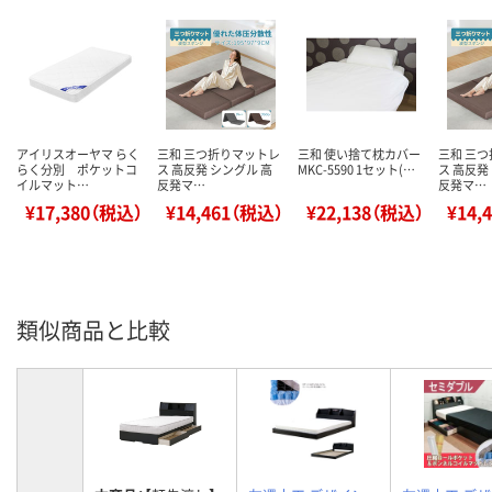
アイリスオーヤマ らく
三和 三つ折りマットレ
三和 使い捨て枕カバー
三和 三
らく分別 ポケットコ
ス 高反発 シングル 高
MKC-5590 1セット(…
ス 高反発
イルマット…
反発マ…
反発マ…
¥17,380（税込）
¥14,461（税込）
¥22,138（税込）
¥14,
類似商品と比較