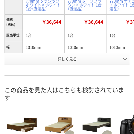
770mm クラシック
770mm ダークブラ
770mm ナ
ホワイト×ホワイト
ウン×ホワイト 1台
×ホワイト 1
1台（直送品）
（直送品）
送品）
価格
￥36,644
￥36,644
￥37
(税込)
1台
1台
1台
販売単位
1010mm
1010mm
1010mm
幅
詳しく見る
クラシックホワイト
ダークブラウン×ホ
ナチュラル×
カラー
×ホワイト
ワイト
ト
お申込番
NJ80520
NJ80471
NJ80522
号
この商品を見た人はこちらも検討されていま
直送品
直送品
直送品
在庫
す
8月26日（水）まで
8月26日（水）まで
8月26日（水）
お届け日
数量
数量
数量
カゴへ
カゴへ
カ