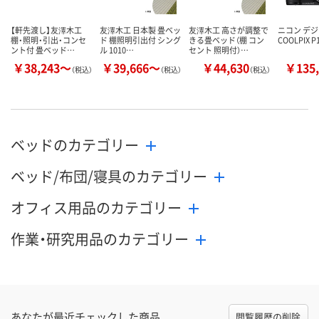
【軒先渡し】友澤木工
友澤木工 日本製 畳ベッ
友澤木工 高さが調整で
ニコン デ
棚・照明・引出・コンセ
ド 棚照明引出付 シング
きる畳ベッド（棚 コン
COOLPIX P
ント付 畳ベッド…
ル 1010…
セント 照明付）…
￥38,243～
￥39,666～
￥44,630
￥135,
（税込）
（税込）
（税込）
ベッドのカテゴリー
ベッド/布団/寝具のカテゴリー
オフィス用品のカテゴリー
作業・研究用品のカテゴリー
あなたが最近チェックした商品
閲覧履歴の削除