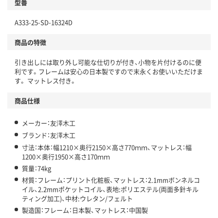
型番
A333-25-SD-16324D
商品の特徴
引き出しには取り外し可能な仕切りが付き、小物を片付けるのに便
利です。フレームは安心の日本製ですので末永くお使いいただけま
す。 マットレス付き。
商品仕様
メーカー：友澤木工
ブランド：友澤木工
寸法：本体：幅1210×奥行2150×高さ770ｍｍ、マットレス：幅
1200×奥行1950×高さ170ｍｍ
質量：74kg
材質：フレーム：プリント化粧板、マットレス：2.1mmボンネルコ
イル、2.2mmポケットコイル、表地:ポリエステル(両面多針キル
ティング加工)、中材:ウレタン/フェルト
製造国：フレーム：日本製、マットレス：中国製