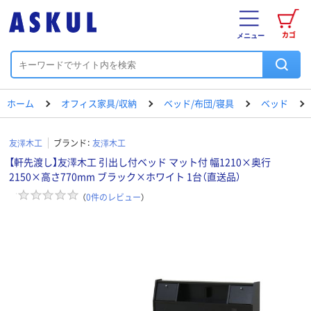
カゴ
メニュー
ホーム
オフィス家具/収納
ベッド/布団/寝具
ベッド
友澤木工
ブランド：
友澤木工
【軒先渡し】友澤木工 引出し付ベッド マット付 幅1210×奥行
2150×高さ770mm ブラック×ホワイト 1台（直送品）
（
0
件のレビュー
）