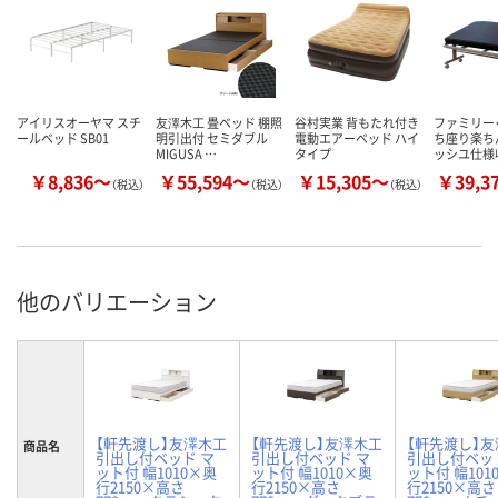
アイリスオーヤマ スチ
友澤木工 畳ベッド 棚照
谷村実業 背もたれ付き
ファミリー
ールベッド SB01
明引出付 セミダブル
電動エアーベッド ハイ
ち座り楽ち
MIGUSA …
タイプ
ッシユ仕様
￥8,836～
￥55,594～
￥15,305～
￥39,3
（税込）
（税込）
（税込）
他のバリエーション
【軒先渡し】友澤木工
【軒先渡し】友澤木工
【軒先渡し】
商品名
引出し付ベッド マ
引出し付ベッド マ
引出し付ベッ
ット付 幅1010×奥
ット付 幅1010×奥
ット付 幅101
行2150×高さ
行2150×高さ
行2150×高さ