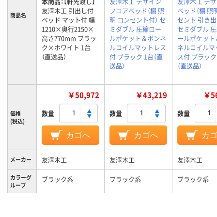
本商品：
【軒先渡し】
友澤木工 デザイン
友澤木工 デ
友澤木工 引出し付
フロアベッド（棚 照
ベッド（棚 照
商品名
ベッド マット付 幅
明 コンセント付） セ
セント 引き出
1210×奥行2150×
ミダブル 圧縮ロー
セミダブル 
高さ770mm ブラッ
ルポケット＆ボンネ
ールポケット
ク×ホワイト 1台
ルコイルマットレス
ネルコイルマ
（直送品）
付 ブラック 1台（直
ス付 ブラック
送品）
（直送品）
￥50,972
￥43,219
￥56
数量
数量
数量
価格
(税込)
カゴへ
カゴへ
カ
友澤木工
友澤木工
友澤木工
メーカー
カラーグ
ブラック系
ブラック系
ブラック系
ループ
セミダブル
セミダブル
セミダブル
サイズ