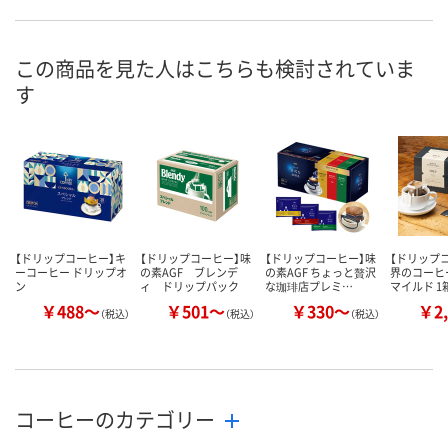
在庫
お届け日
この商品を見た人はこちらも検討されていま
お取り扱い終了しま
お取り扱い終了しま
お取り扱い終
す
した
した
した
【ドリップコーヒー】キ
【ドリップコーヒー】味
【ドリップコーヒー】味
【ドリップ
ーコーヒー ドリップオ
の素AGF ブレンデ
の素AGF ちょっと贅沢
界のコーヒ
ン
ィ ドリップパック
な珈琲店プレミ…
マイルド 1
￥488～
￥501～
￥330～
￥2,
（税込）
（税込）
（税込）
コーヒーのカテゴリー