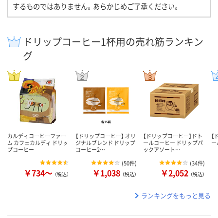
するものではありません。あらかじめご了承ください。
ドリップコーヒー1杯用の売れ筋ランキン
グ
カルディコーヒーファー
【ドリップコーヒー】 オリ
【ドリップコーヒー】ドト
【
ム カフェカルディ ドリッ
ジナルブレンド ドリップ
ールコーヒー ドリップパ
ー
プコーヒー
コーヒー2…
ックアソート…
(
50件
)
(
34件
)
￥734～
￥1,038
￥2,052
（税込）
（税込）
（税込）
ランキングをもっと見る