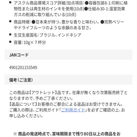
アスクル商品環境スコア詳細/加点項目：●容器包装8-1:印刷に植
物性または再生材のインキを使用(10点)●仕組み30-1:温室効果
ガスの削減に取り組んでいる(10点)
商品特徴：●豆本来が持つ、豊かな香りと味わい。●完熟ベリー
やドライフルーツのような余韻のある甘さ。
生豆生産国名：ブラジル、インドネシア
容量：10g×７杯分
JANコード
4901201153549
備考（ご注意）
この商品は【アウトレット】品です。在庫が無くなり次第販売終了と
なりますので、予めご了承ください。
【返品について】お客様のご都合による返品はお受けできません。
ご購入の際は、ご利用ガイド「
ご利用ガイド
」を必ずご確認の上、お
申し込みください。
※ 商品の発送時点で、賞味期限まで残り80日以上の商品をお