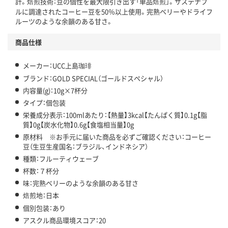
計。焙煎技術：豆の個性を最大限引き出す「単品焙煎」。サステナブ
ルに調達されたコーヒー豆を50％以上使用。完熟ベリーやドライフ
ルーツのような余韻のある甘さ。
商品仕様
メーカー：UCC上島珈琲
ブランド：GOLD SPECIAL（ゴールドスペシャル）
内容量(g)：10g×7杯分
タイプ：個包装
栄養成分表示：100mlあたり：【熱量】3kcal【たんぱく質】0.1g【脂
質】0g【炭水化物】0.6g【食塩相当量】0g
原材料 ※お手元に届いた商品を必ずご確認ください：コーヒー
豆（生豆生産国名：ブラジル、インドネシア）
種類：フルーティウェーブ
杯数：７杯分
味：完熟ベリーのような余韻のある甘さ
焙煎地：日本
個別包装：あり
アスクル商品環境スコア：20