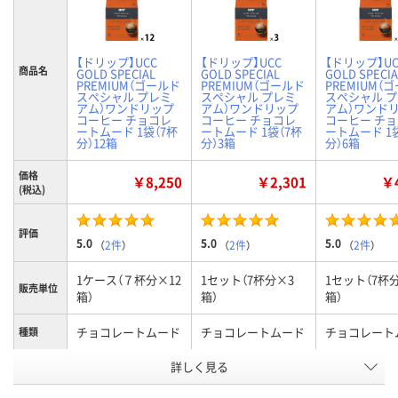
【ドリップ】UCC
【ドリップ】UCC
【ドリップ】UC
商品名
GOLD SPECIAL
GOLD SPECIAL
GOLD SPECIA
PREMIUM（ゴールド
PREMIUM（ゴールド
PREMIUM（
スペシャル プレミ
スペシャル プレミ
スペシャル 
アム）ワンドリップ
アム）ワンドリップ
アム）ワンド
コーヒー チョコレ
コーヒー チョコレ
コーヒー チ
ートムード 1袋（7杯
ートムード 1袋（7杯
ートムード 1
分）12箱
分）3箱
分）6箱
価格
￥8,250
￥2,301
￥4
(税込)
評価
5.0
5.0
5.0
（
2件
）
（
2件
）
（
2件
）
1ケース（７杯分×12
1セット（7杯分×3
1セット（7杯
販売単位
箱）
箱）
箱）
チョコレートムード
チョコレートムード
チョコレート
種類
お申込番
詳しく見る
NK21607
NK21589
NK21603
号