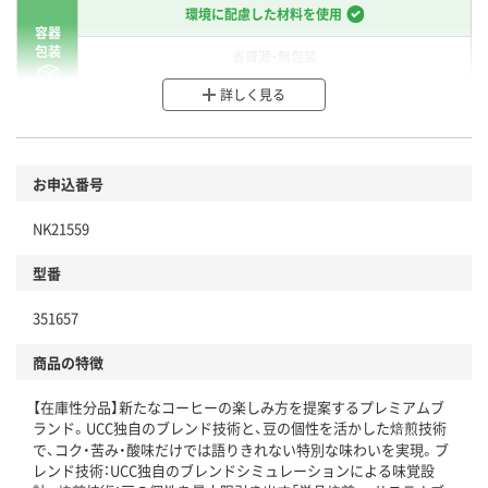
環境に配慮した材料を使用
容器
包装
省資源・無包装
詳しく見る
分別・リサイクルしやすい設計
環境に配慮した材料を使用
商品
お申込番号
本体
省資源・省エネ・節水
NK21559
分別・リサイクルしやすい設計
型番
独自の回収スキームがある
仕組
351657
アスクルで資源循環している
商品の特徴
温室効果ガスなどの削減
【在庫性分品】新たなコーヒーの楽しみ方を提案するプレミアムブ
この商品の環境配慮ポイントです。下記商品詳細「
ランド。UCC独自のブレンド技術と、豆の個性を活かした焙煎技術
アスクル商品環境スコア詳細／加点項目
」で確認できます。
で、コク・苦み・酸味だけでは語りきれない特別な味わいを実現。ブ
レンド技術：UCC独自のブレンドシミュレーションによる味覚設