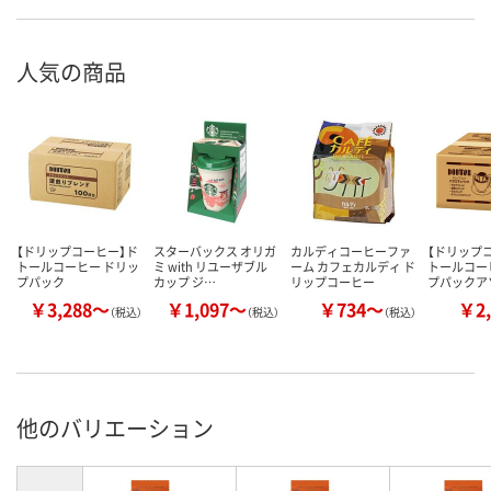
人気の商品
【ドリップコーヒー】ド
スターバックス オリガ
カルディコーヒーファ
【ドリップ
トールコーヒー ドリッ
ミ with リユーザブル
ーム カフェカルディ ド
トールコー
プパック
カップ ジ…
リップコーヒー
プパックア
￥3,288～
￥1,097～
￥734～
￥2,
（税込）
（税込）
（税込）
他のバリエーション