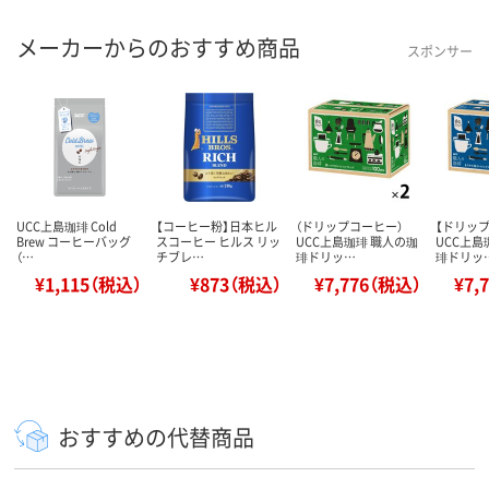
メーカーからのおすすめ商品
スポンサー
UCC上島珈琲 Cold
【コーヒー粉】日本ヒル
（ドリップコーヒー）
【ドリッ
Brew コーヒーバッグ
スコーヒー ヒルス リッ
UCC上島珈琲 職人の珈
UCC上島
（…
チブレ…
琲ドリッ…
琲ドリッ
¥1,115（税込）
¥873（税込）
¥7,776（税込）
¥7,
おすすめの代替商品