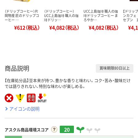
（ドリップコーヒー）片
（ドリップコーヒー）
UCC上島珈琲 職人の珈
【ドリッ
岡物産 匠のドリップコ
UCC上島珈琲 職人の珈
琲ドリップコーヒー ま
ンカフェ
ーヒー …
琲ドリッ…
ろやか…
セブン 
¥612（税込）
¥4,082（税込）
¥4,082（税込）
¥4,
商品説明
賞味期限80日以上
【在庫処分品】豆本来が持つ、豊かな香りと味わい。コク・苦み・酸味だけ
では語りきれない、特別な味わいが楽しめる。
アイコンの説明
20
アスクル商品環境スコア