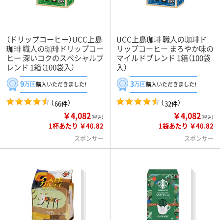
（ドリップコーヒー）UCC上島
UCC上島珈琲 職人の珈琲ド
珈琲 職人の珈琲ドリップコー
リップコーヒー まろやか味の
ヒー 深いコクのスペシャルブ
マイルドブレンド 1箱（100袋
レンド 1箱（100袋入）
入）
9
3
万回
万回
購入いただきました！
購入いただきました！
（
）
（
）
66件
32件
￥4,082
￥4,082
（税込）
（税込）
1杯あたり ￥40.82
1袋あたり ￥40.82
スポンサー
スポンサー