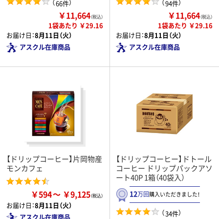
（
）
（
）
66件
94件
￥11,664
￥11,664
（税込）
（税込）
1袋あたり ￥29.16
1袋あたり ￥29.16
お届け日：
8月11日（火）
お届け日：
8月11日（火）
アスクル在庫商品
アスクル在庫商品
【ドリップコーヒー】片岡物産
【ドリップコーヒー】ドトール
モンカフェ
コーヒー ドリップパックアソ
ート40P 1箱（40袋入）
￥594
￥9,125
12
万回
購入いただきました！
お届け日：
8月11日（火）
（
）
34件
アスクル在庫商品