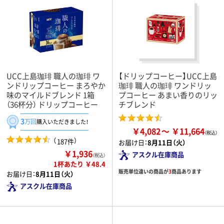
UCC上島珈琲 職人の珈琲 ワ
【ドリップコーヒー】UCC上島
ンドリップコーヒー まろやか
珈琲 職人の珈琲 ワンドリッ
味のマイルドブレンド 1箱
プコーヒー あまい香りのリッ
（36杯分） ドリップコーヒー
チブレンド
3
万回
購入いただきました！
￥4,082
￥11,664
（
）
187件
お届け日：
8月11日（火）
￥1,936
アスクル在庫商品
（税込）
1杯あたり ￥48.4
販売単位違いの商品が
3
商品あります
お届け日：
8月11日（火）
アスクル在庫商品