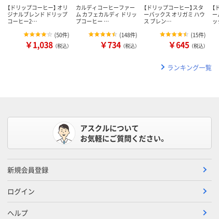
【ドリップコーヒー】 オリ
カルディコーヒーファー
【ドリップコーヒー】スタ
【
ジナルブレンド ドリップ
ム カフェカルディ ドリッ
ーバックス オリガミ ハウ
ー
コーヒー2…
プコーヒー …
ス ブレン…
ッ
(
50件
)
(
148件
)
(
15件
)
￥1,038
￥734
￥645
（税込）
（税込）
（税込）
ランキング一覧
アスクルについて
お気軽にご質問ください。
新規会員登録
ログイン
ヘルプ