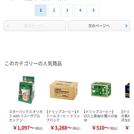
1
2
3
4
5
前のページへ
次のページへ
このカテゴリーの人気商品
スターバックス オリガ
【ドリップコーヒー】ド
【ドリップコーヒー】
【ドリッ
ミ with リユーザブル
トールコーヒー ドリッ
UCC上島珈琲 職人の珈
の素AG
カップ ジ…
プパック
琲
沢な珈
￥1,097～
￥3,288～
￥510～
￥3
（税込）
（税込）
（税込）