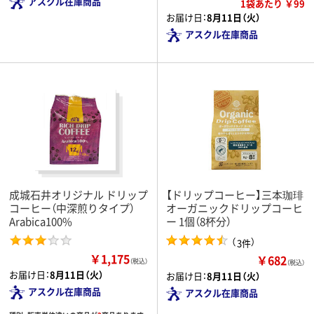
アスクル在庫商品
1袋あたり ￥99
お届け日：
8月11日（火）
アスクル在庫商品
成城石井オリジナル ドリップ
【ドリップコーヒー】三本珈琲
コーヒー（中深煎りタイプ）
オーガニックドリップコーヒ
Arabica100%
ー 1個（8杯分）
（
）
3件
￥1,175
￥682
（税込）
（税込）
お届け日：
8月11日（火）
お届け日：
8月11日（火）
アスクル在庫商品
アスクル在庫商品