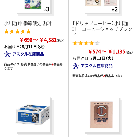
小川珈琲 季節限定 珈琲
【ドリップコーヒー】小川珈
琲 コーヒーショップブレン
ド
￥698
￥4,381
お届け日：
8月11日（火）
￥574
￥1,135
アスクル在庫商品
お届け日：
8月11日（火）
商品タイプ・販売単位違いの商品が
9
商品あ
アスクル在庫商品
ります
販売単位違いの商品が
2
商品あります