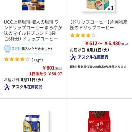
UCC上島珈琲 職人の珈琲 ワ
【ドリップコーヒー】片岡物産
ンドリップコーヒー まろやか
匠のドリップコーヒー
味のマイルドブレンド 1袋
（16杯分） ドリップコーヒー
￥612
￥6,480
2
万回
購入いただきました！
お届け日：
8月11日（火）
アスクル在庫商品
（
）
45件
￥801
種別・販売単位違いの商品が
6
商品あります
（税込）
1杯あたり ￥50.07
お届け日：
8月11日（火）
アスクル在庫商品