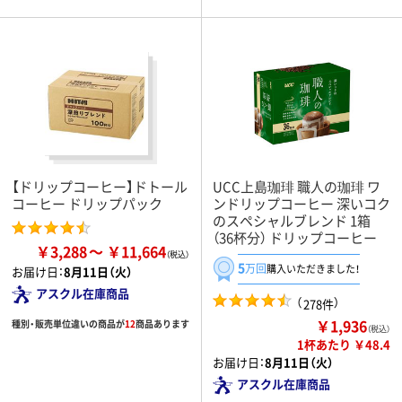
【ドリップコーヒー】ドトール
UCC上島珈琲 職人の珈琲 ワ
コーヒー ドリップパック
ンドリップコーヒー 深いコク
のスペシャルブレンド 1箱
（36杯分） ドリップコーヒー
￥3,288
￥11,664
5
万回
購入いただきました！
お届け日：
8月11日（火）
アスクル在庫商品
（
）
278件
￥1,936
種別・販売単位違いの商品が
12
商品あります
（税込）
1杯あたり ￥48.4
お届け日：
8月11日（火）
アスクル在庫商品