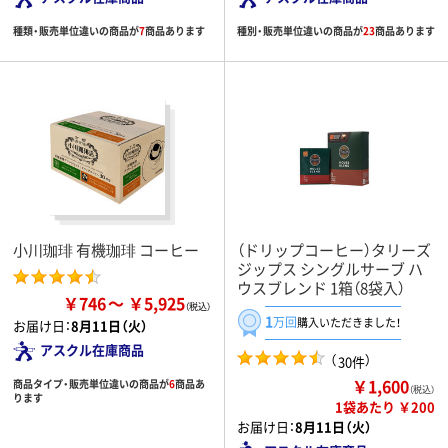
種類・販売単位違いの商品が
7
商品あります
種別・販売単位違いの商品が
23
商品あります
小川珈琲 有機珈琲 コーヒー
（ドリップコーヒー）タリーズ
ジップス シングルサーブ ハ
ウスブレンド 1箱（8袋入）
￥746
￥5,925
1
万回
購入いただきました！
お届け日：
8月11日（火）
アスクル在庫商品
（
）
30件
￥1,600
商品タイプ・販売単位違いの商品が
6
商品あ
（税込）
ります
1袋あたり ￥200
お届け日：
8月11日（火）