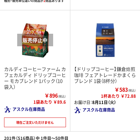
種別・販売単位違いの商品が
2
商品あります
カルディコーヒーファーム カ
【ドリップコーヒー】鎌倉焙煎
フェカルディ ドリップコーヒ
珈琲 フェアトレードかまくら
ー モカブレンド 1パック（10
ブレンド 1袋（8杯分）
袋入）
￥583
（税込）
￥896
1杯あたり ￥72.88
（税込）
1袋あたり ￥89.6
お届け日：
8月11日（火）
アスクル在庫商品
アスクル在庫商品
現在ご注文いただけません
201件（516商品）中 1件目～50件目