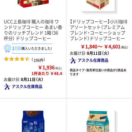
UCC上島珈琲 職人の珈琲 ワ
【ドリップコーヒー】小川珈琲
ンドリップコーヒー あまい香
アソートセット（プレミアム
りのリッチブレンド 1箱（36
ブレンド・コーヒーショップ
杯分） ドリップコーヒー
ブレンド）ドリップコーヒー
￥1,840
￥4,601
1
万回
購入いただきました！
お届け日：
8月11日（火）
（
）
196件
アスクル在庫商品
￥1,936
（税込）
商品タイプ・販売単位違いの商品が
2
商品あ
1杯あたり ￥48.4
ります
お届け日：
8月11日（火）
アスクル在庫商品