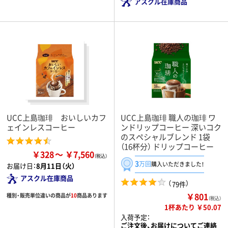
アスクル在庫商品
UCC上島珈琲 おいしいカフ
UCC上島珈琲 職人の珈琲 ワ
ェインレスコーヒー
ンドリップコーヒー 深いコク
のスペシャルブレンド 1袋
（16杯分） ドリップコーヒー
￥328
￥7,560
3
万回
購入いただきました！
お届け日：
8月11日（火）
アスクル在庫商品
（
）
79件
￥801
種別・販売単位違いの商品が
10
商品あります
（税込）
1杯あたり ￥50.07
入荷予定：
ご注文後、お届けについてご連絡