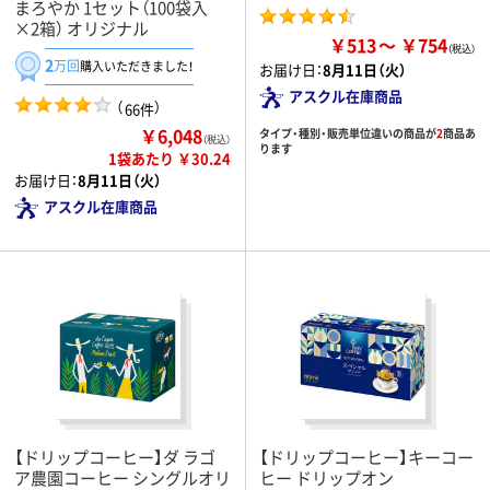
まろやか 1セット（100袋入
×2箱） オリジナル
￥513
￥754
2
万回
購入いただきました！
お届け日：
8月11日（火）
アスクル在庫商品
（
）
66件
￥6,048
タイプ・種別・販売単位違いの商品が
2
商品あ
（税込）
ります
1袋あたり ￥30.24
お届け日：
8月11日（火）
アスクル在庫商品
【ドリップコーヒー】ダ ラゴ
【ドリップコーヒー】キーコー
ア農園コーヒー シングルオリ
ヒー ドリップオン