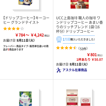
【ドリップコーヒー】キーコー
UCC上島珈琲 職人の珈琲 ワ
ヒー グランドテイスト
ンドリップコーヒー あまい香
りのリッチブレンド 1袋（16
杯分） ドリップコーヒー
￥784
￥4,242
1
万回
購入いただきました！
お届け日：
8月11日（火）
フレーバー・商品タイプ・販売単位違いの商
（
）
53件
品が
3
商品あります
￥801
（税込）
1杯あたり ￥50.07
お届け日：
8月11日（火）
アスクル在庫商品