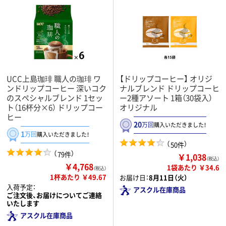
UCC上島珈琲 職人の珈琲 ワ
【ドリップコーヒー】 オリジ
ンドリップコーヒー 深いコク
ナルブレンド ドリップコーヒ
のスペシャルブレンド 1セッ
ー2種アソート 1箱（30袋入）
ト（16杯分×6） ドリップコー
オリジナル
ヒー
20
万回
購入いただきました！
1
万回
購入いただきました！
（
）
50件
（
）
79件
￥1,038
（税込）
￥4,768
1袋あたり ￥34.6
（税込）
1杯あたり ￥49.67
お届け日：
8月11日（火）
入荷予定：
アスクル在庫商品
ご注文後、お届けについてご連絡
いたします
アスクル在庫商品