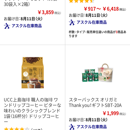
30袋入×2箱）
￥917
￥6,418
￥3,859
（税込）
お届け日：
8月11日（火）
お届け日：
8月11日（火）
アスクル在庫商品
アスクル在庫商品
杯数・タイプ・販売単位違いの商品が
3
商品あ
ります
UCC上島珈琲 職人の珈琲 ワ
スターバックス オリガミ
ンドリップコーヒー ビターな
Thank you！ギフトSBT-20A
味わいのクラシックブレンド
￥1,999
（税込）
1袋（16杯分） ドリップコーヒ
お届け日：
8月11日（火）
ー
アスクル在庫商品
（
）