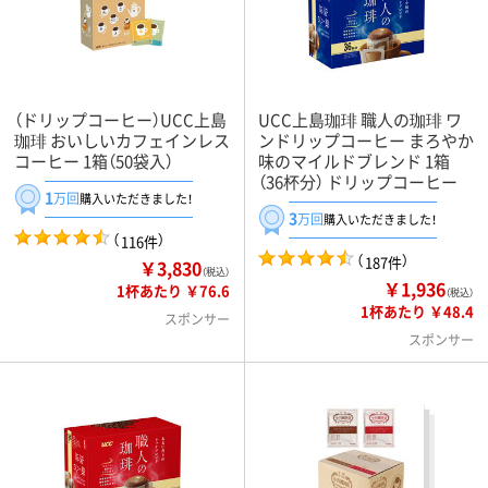
（ドリップコーヒー）UCC上島
UCC上島珈琲 職人の珈琲 ワ
珈琲 おいしいカフェインレス
ンドリップコーヒー まろやか
コーヒー 1箱（50袋入）
味のマイルドブレンド 1箱
（36杯分） ドリップコーヒー
1
万回
購入いただきました！
3
万回
購入いただきました！
（
）
116件
（
）
187件
￥3,830
（税込）
￥1,936
1杯あたり ￥76.6
（税込）
1杯あたり ￥48.4
スポンサー
スポンサー