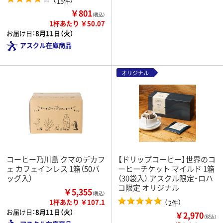
15件
￥801
（税込）
1杯あたり ￥50.07
お届け日：
8月11日（火）
アスクル在庫商品
オリジナル
コーヒー乃川島 クマのデカフ
【ドリップコーヒー】世界のコ
ェ カフェインレス 1箱（50バ
ーヒーチケット マイルド 1箱
ッグ入）
（30袋入） アスクル限定・ロハ
コ限定 オリジナル
￥5,355
（税込）
1杯あたり ￥107.1
（
）
2件
お届け日：
8月11日（火）
￥2,970
（税込）