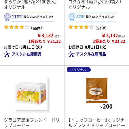
まろやか 1箱（7g×100袋入）
コク深め 1箱（7g×100袋入）
オリジナル
オリジナル
11
8
万回
万回
購入いただきました！
購入いただきました！
（
）
（
）
66件
94件
￥3,132
￥3,132
（税込）
（税込）
1袋あたり ￥31.32
1袋あたり ￥31.32
お届け日：
8月11日（火）
お届け日：
8月11日（火）
アスクル在庫商品
アスクル在庫商品
オリジナル
ダラゴア農園ブレンド ドリ
【ドリップコーヒー】オリジナ
ップコーヒー
ルブレンド ドリップコーヒー