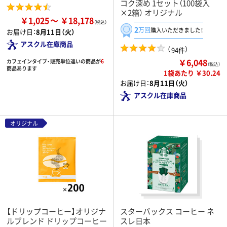
コク深め 1セット（100袋入
×2箱） オリジナル
￥1,025
￥18,178
2
万回
購入いただきました！
お届け日：
8月11日（火）
アスクル在庫商品
（
）
94件
￥6,048
カフェインタイプ・販売単位違いの商品が
6
（税込）
商品あります
1袋あたり ￥30.24
お届け日：
8月11日（火）
アスクル在庫商品
オリジナル
【ドリップコーヒー】オリジナ
スターバックス コーヒー ネ
ルブレンド ドリップコーヒー
スレ日本