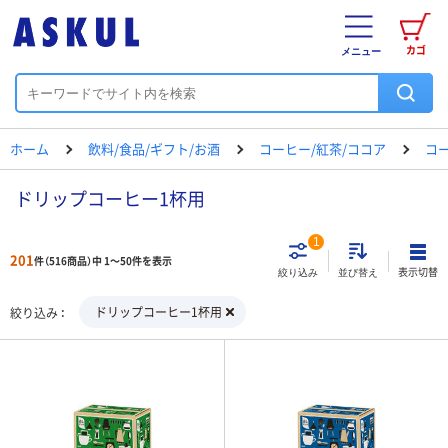
カゴ
メニュー
ホーム
飲料/食品/ギフト/お酒
コーヒー/紅茶/ココア
コ
ドリップコーヒー1杯用
1
201
件（516商品）中 1～50件を表示
表示切替
絞り込み
並び替え
ドリップコーヒー1杯用
絞り込み