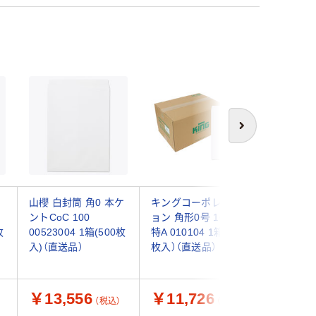
次へ
角
山櫻 白封筒 角0 本ケ
キングコーポレーシ
キングコ
ントCoC 100
ョン 角形0号 100g 白
ョン 角形
枚
00523004 1箱(500枚
特A 010104 1箱（500
トカラー
入)（直送品）
枚入）（直送品）
160007
入）（直送
￥13,556
￥11,726
￥17,
（税込）
（税込）