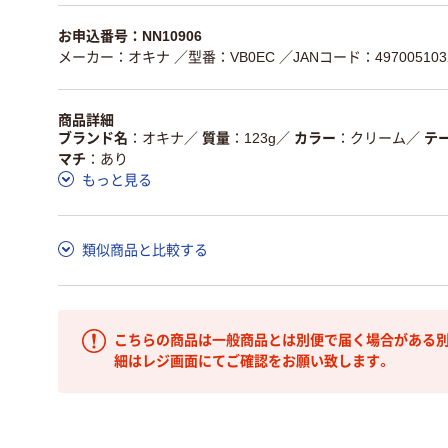
お申込番号：NN10906
メーカー：オキナ
／型番：VB0EC
／JANコード：497005103
商品詳細
ブランド名
オキナ
／
質量
123g
／
カラー
クリーム
／
テ
マチ
あり
もっと見る
類似商品と比較する
こちらの商品は一般商品とは別便で届く場合がある別
細はレジ画面にてご確認をお願い致します。