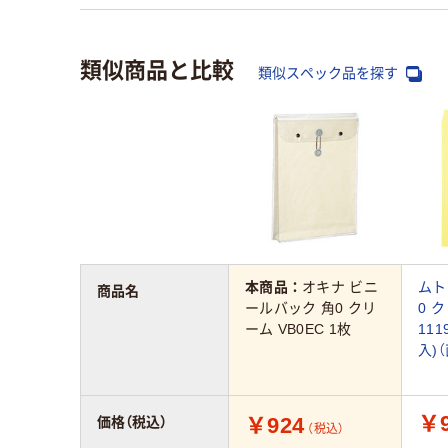
類似商品と比較
類似スペック品を探す
本商品：
オキナ ビニ
ムト
商品名
ールバック 角0 クリ
0 ク
ーム VB0EC 1枚
111
入)
￥9
￥924
価格（税込）
（税込）