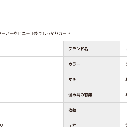
なし
なし
なし
なし
ペーパーをビニール袋でしっかりガード。
なし
なし
ブランド名
ター貼り
センター貼り
センター貼り
カラー
マチ
留め具の有無
枚数
ミリ
〒枠