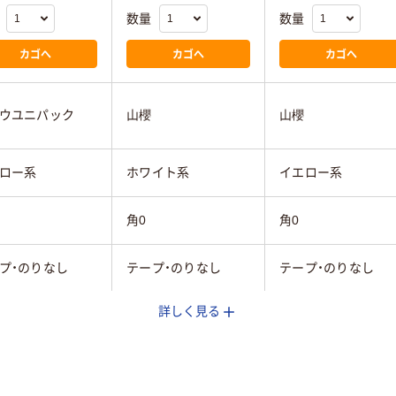
数量
数量
カゴへ
カゴへ
カゴへ
ウユニパック
山櫻
山櫻
ロー系
ホワイト系
イエロー系
角0
角0
プ・のりなし
テープ・のりなし
テープ・のりなし
詳しく見る
ー用紙
ケント紙（ホワイト）
カラー用紙
なし
なし