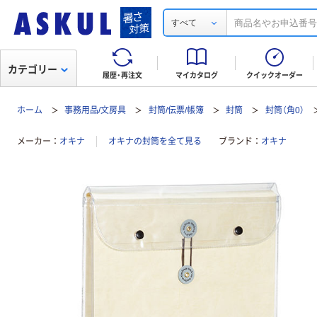
すべて
カテゴリー
履歴・再注文
マイカタログ
クイックオーダー
ホーム
事務用品/文房具
封筒/伝票/帳簿
封筒
封筒（角0）
メーカー
オキナ
オキナの封筒を全て見る
ブランド
オキナ