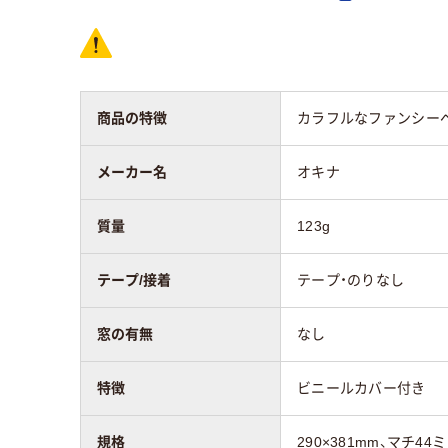
窓の有無
なし
なし
マチの有無
あり
なし
商品の特徴
カラフルなファンシー
留め具の有無
あり
なし
メーカー名
オキナ
封筒裏面の貼り方
カマス貼り
セン
質量
123g
アスクル商品環境
スコア
テープ/接着
テープ・のりなし
窓の有無
なし
特徴
ビニールカバー付き
規格
290×381mm、マチ44