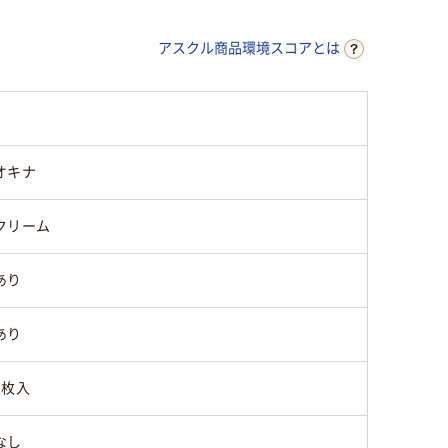
なし
なし
なし
アスクル商品環境スコアとは
なし
なし
なし
なし
なし
なし
オキナ
センター貼り
センター貼り
センター
クリーム
あり
あり
1枚入
なし