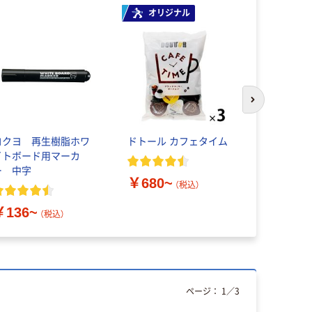
オリジナル
次のスライド
コクヨ 再生樹脂ホワ
ドトール カフェタイム
コクヨ ク
イトボード用マーカ
ク替紙
ー 中字
￥680~
（税込）
￥607~
￥136~
（税込）
ページ：
1
／
3