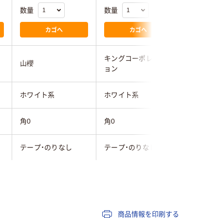
数量
数量
数量
カゴへ
カゴへ
キングコーポレーシ
キングコ
山櫻
ョン
ョン
ホワイト系
ホワイト系
ホワイト
角0
角0
角0
テープ・のりなし
テープ・のりなし
テープ・
ケント紙（ホワイト）
ケント紙（ホワイト）
カラー用
なし
なし
なし
商品情報を印刷する