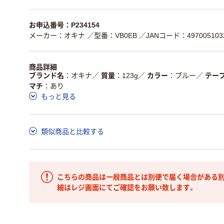
お申込番号：P234154
メーカー：オキナ
／型番：VB0EB
／JANコード：497005103
商品詳細
ブランド名
オキナ
／
質量
123g
／
カラー
ブルー
／
テープ
マチ
あり
もっと見る
類似商品と比較する
こちらの商品は一般商品とは別便で届く場合がある別
細はレジ画面にてご確認をお願い致します。