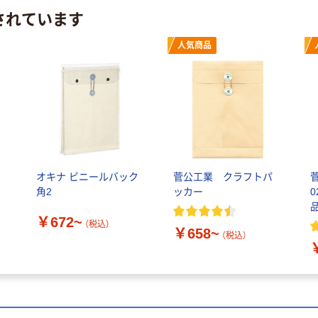
されています
人気商品
ッ
オキナ ビニールバック
菅公工業 クラフトパ
角2
ッカー
0
品
￥672~
（税込）
￥658~
（税込）