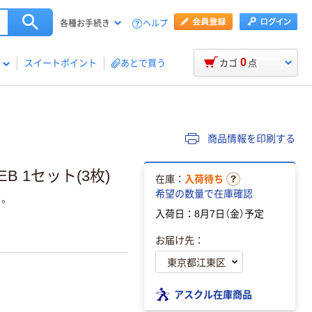
ヘルプ
各種お手続き
0
スイートポイント
あとで買う
カゴ
点
商品情報を印刷する
B 1セット(3枚)
在庫：
入荷待ち
希望の数量で在庫確認
。
入荷日：8月7日（金）予定
お届け先：
アスクル在庫商品