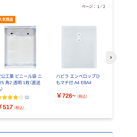
ページ：
1
／
2
人気商品
本気プ
次のスライド
菅公工業 ビニール袋 ニ
ハピラ エンベロップひ
アスクル 
25 角2 透明 1枚（直送
もマチ付 A4 EBA4
イレットロ
）
￥726~
（税込）
(
1
)
￥4,080
￥517
（税込）