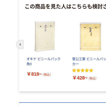
この商品を見た人はこちらも検討
前のスライドへ
オキナ ビニールバック
菅公工業 ビニールパ
角0
カー
￥818~
（税込）
￥428~
（税込）