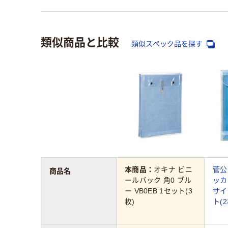
類似商品と比較
類似スペック品を探す
本商品：
オキナ ビニ
菅公
商品名
ールバック 角0 ブル
ッカ
ー VB0EB 1セット(3
サイ
枚)
ト(2