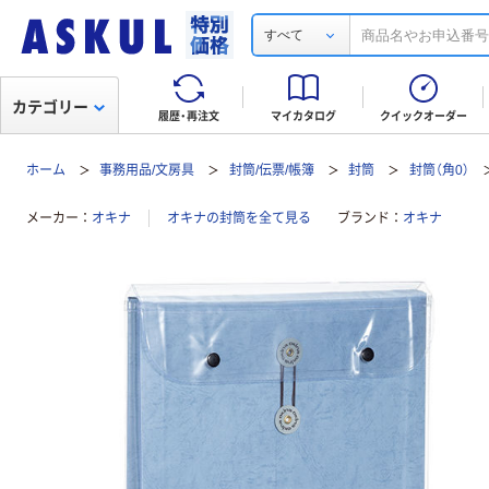
すべて
カテゴリー
履歴・再注文
マイカタログ
クイックオーダー
ホーム
事務用品/文房具
封筒/伝票/帳簿
封筒
封筒（角0）
メーカー
オキナ
オキナの封筒を全て見る
ブランド
オキナ