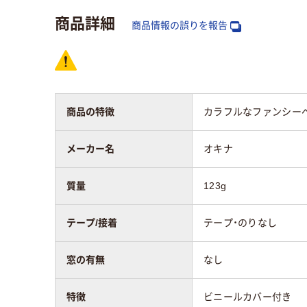
〒枠
なし
なし
商品詳細
商品情報の誤りを報告
窓の有無
なし
なし
マチの有無
あり
あり
商品の特徴
カラフルなファンシー
封筒の特徴
ビニールカバー付き
ビニ
メーカー名
オキナ
留め具の有無
あり
あり
質量
123g
封筒裏面の貼り方
カマス貼り
カマ
テープ/接着
テープ・のりなし
窓の有無
なし
特徴
ビニールカバー付き