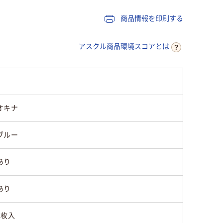
なし
なし
なし
商品情報を印刷する
なし
なし
なし
アスクル商品環境スコアとは
なし
なし
なし
オキナ
なし
なし
なし
ブルー
センター貼り
センター貼り
センター
あり
あり
1枚入