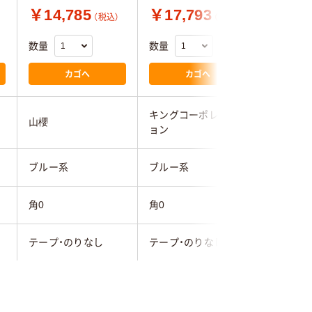
￥14,785
￥17,793
￥15,
（税込）
（税込）
数量
数量
数量
カゴへ
カゴへ
キングコーポレーシ
キングコ
山櫻
ョン
ョン
ブルー系
ブルー系
ブルー系
角0
角0
角0
テープ・のりなし
テープ・のりなし
テープ・
カラー用紙
カラー用紙
カラー用