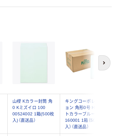
次へ
山櫻 Kカラー封筒 角
キングコーポレーシ
キングコ
0 Kミズイロ 100
ョン 角形0号 HIソフ
ョン 角形
00524002 1箱(500枚
トカラーブルー
カイブルー 
入)（直送品）
160001 1箱（500枚
箱（500
入）（直送品）