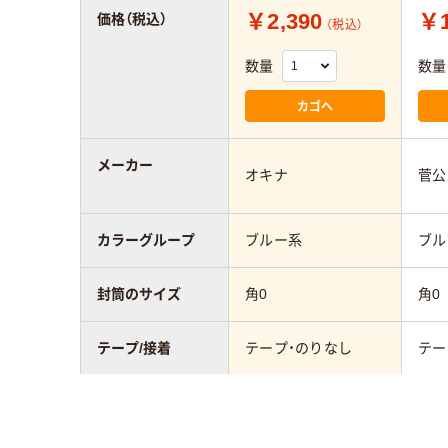
￥2,390
￥1
価格（税込）
（税込）
数量
数量
カゴへ
メーカー
オキナ
菅公
カラーグループ
ブルー系
ブル
封筒のサイズ
角0
角0
テープ/接着
テープ・のりなし
テー
封筒の材質
カラー用紙
カラ