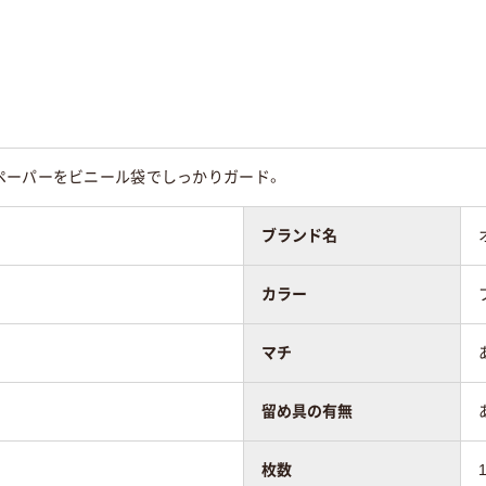
なし
なし
なし
なし
なし
なし
ペーパーをビニール袋でしっかりガード。
ールカバー付き
ブランド名
なし
なし
カラー
ス貼り
センター貼り
センター貼り
マチ
留め具の有無
枚数