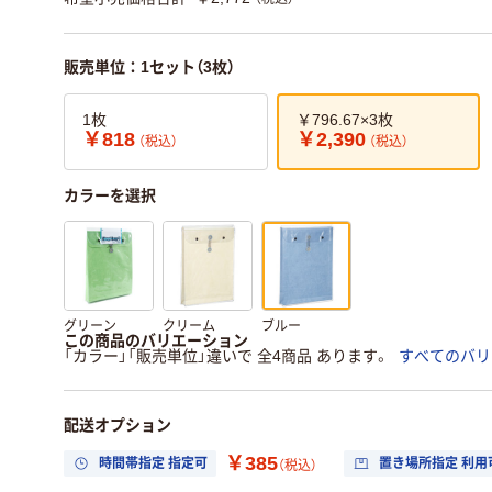
販売単位：1セット（3枚）
1枚
￥796.67×3枚
￥818
￥2,390
（税込）
（税込）
カラーを選択
グリーン
クリーム
ブルー
この商品のバリエーション
「カラー」「販売単位」違いで 全4商品 あります。
すべてのバリ
配送オプション
￥385
時間帯指定 指定可
置き場所指定 利用
（税込）