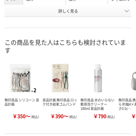
お申込番
詳しく見る
UA12495
UA12480
UA12488
号
3点
7点
あり
在庫
8月8日（土）
8月8日（土）
8月8日（土）
お届け日
この商品を見た人はこちらも検討されていま
す
数量
数量
数量
カゴへ
カゴへ
カ
無印良品 シリコーン 良
良品計画 無印良品 ロッ
無印良品 水のいらない
無印良品 携
品計画
ク付き結束ゴムバンド
靴用泡クリーナー
ら 約幅4×
180ml 良品計画
さ0.5c…
￥350～
￥390～
￥790
￥
（税込）
（税込）
（税込）