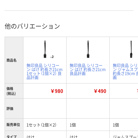
他のバリエーション
商品名
無印良品 シリコー
無印良品 シリコー
無印良品 シ
ン はけ 約長さ21cm
ン はけ 約長さ21cm
ン ジャムス
1セット（1個×2） 良
良品計画
約長さ19cm
品計画
画
価格
￥980
￥490
(税込)
評価
1セット（1個×2）
1個
1個
販売単位
はけ
はけ
ジャムスプー
タイプ