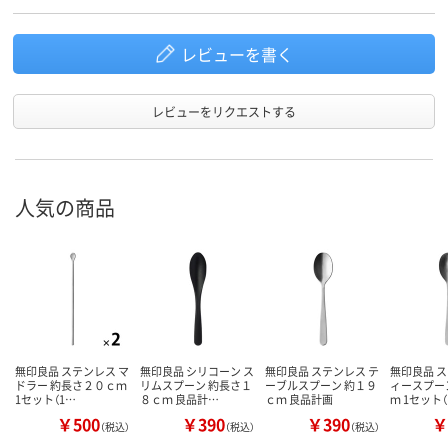
レビューを書く
レビューをリクエストする
人気の商品
無印良品 ステンレス マ
無印良品 シリコーン ス
無印良品 ステンレス テ
無印良品 ス
ドラー 約長さ２０ｃｍ
リムスプーン 約長さ１
ーブルスプーン 約１９
ィースプー
1セット（1…
８ｃｍ 良品計…
ｃｍ 良品計画
ｍ 1セット
￥500
￥390
￥390
￥
（税込）
（税込）
（税込）