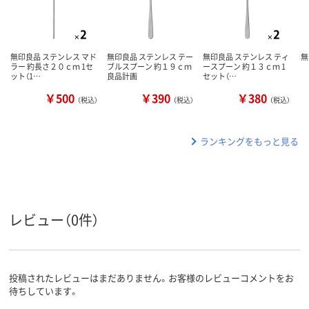
無印良品 ステンレス マド
無印良品 ステンレス テー
無印良品 ステンレス ティ
無
ラー 約長さ２０ｃｍ 1セ
ブルスプーン 約１９ｃｍ
ースプーン 約１３ｃｍ 1
ット（1…
良品計画
セット（…
￥500
￥390
￥380
（税込）
（税込）
（税込）
ランキングをもっと見る
レビュー（0件）
投稿されたレビューはまだありません。お客様のレビューコメントをお
待ちしています。