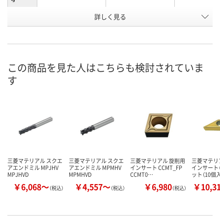
詳しく見る
直送品
直送品
直送品
在庫
8月21日（金）まで
8月21日（金）まで
8月21日（金）
お届け日
数量
数量
数量
この商品を見た人はこちらも検討されていま
す
カゴへ
カゴへ
カ
三菱マテリアル スクエ
三菱マテリアル スクエ
三菱マテリアル 旋削用
三菱マテリ
アエンドミル MPJHV
アエンドミル MPMHV
インサート CCMT_FP
インサート（
MPJHVD
MPMHVD
CCMT0…
ット（10個
￥6,068～
￥4,557～
￥6,980
￥10,3
（税込）
（税込）
（税込）