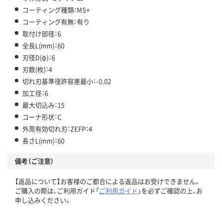
コーティング種類：MS+
コーティング有無：有り
取付け部径：6
全長L(mm)：60
刃径D(φ)：6
刃数(枚)：4
切れ刃基準径許容差最小：-0.02
加工径：6
最大切込み：15
コーナ形状：C
外周有効切れ刃：ZEFP：4
長さL(mm)：60
備考（ご注意）
【返品について】お客様のご都合による返品はお受けできません。
ご購入の際は、ご利用ガイド「
ご利用ガイド
」を必ずご確認の上、お
申し込みください。