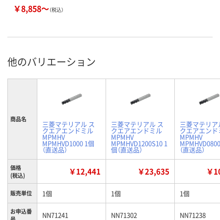
￥8,858～
（税込）
他のバリエーション
商品名
三菱マテリアル ス
三菱マテリアル ス
三菱マテリア
クエアエンドミル
クエアエンドミル
クエアエンド
MPMHV
MPMHV
MPMHV
MPMHVD1000 1個
MPMHVD1200S10 1
MPMHVD0800
（直送品）
個（直送品）
（直送品）
価格
￥12,441
￥23,635
￥10
(税込)
1個
1個
1個
販売単位
お申込番
NN71241
NN71302
NN71238
号