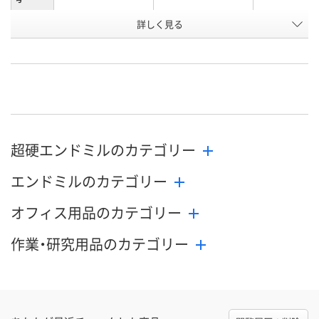
詳しく見る
直送品
直送品
直送品
在庫
8月24日（月）まで
8月24日（月）まで
8月24日（月）
お届け日
数量
数量
数量
カゴへ
カゴへ
カ
超硬エンドミルのカテゴリー
エンドミルのカテゴリー
オフィス用品のカテゴリー
作業・研究用品のカテゴリー