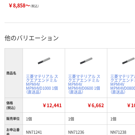
￥8,858～
（税込）
他のバリエーション
商品名
三菱マテリアル ス
三菱マテリアル ス
三菱マテリア
クエアエンドミル
クエアエンドミル
クエアエンド
MPMHV
MPMHV
MPMHV
MPMHVD1000 1個
MPMHVD0600 1個
MPMHVD0800
（直送品）
（直送品）
（直送品）
価格
￥12,441
￥6,662
￥10
(税込)
1個
1個
1個
販売単位
お申込番
NN71241
NN71236
NN71238
号