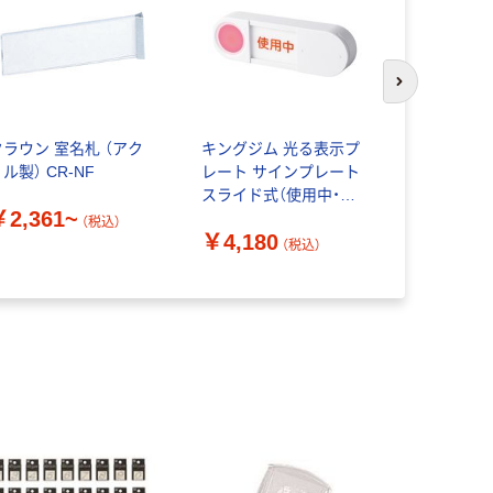
次のスライド
クラウン 室名札 （アク
キングジム 光る表示プ
えいむ ME
ル製） CR-NF
レート サインプレート
HOUSE（
スライド式（使用中・空
ス）営業中
￥2,361~
室） LSP10-W 1個
ンプレート
（税込）
￥4,180
（税込）
￥2,658