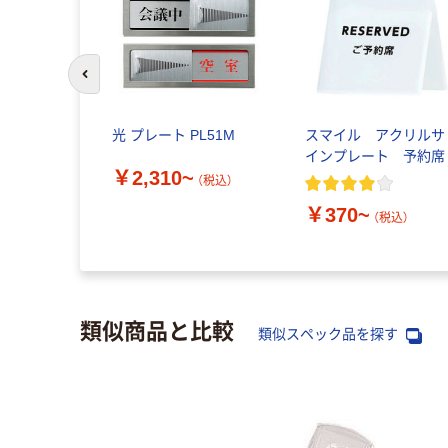
前のスライドへ
 当番プレ
光 プレート PL51M
スマイル アクリルサ
インプレート 予約席
￥2,310~
（税込）
税込）
￥370~
（税込）
類似商品と比較
類似スペック品を探す