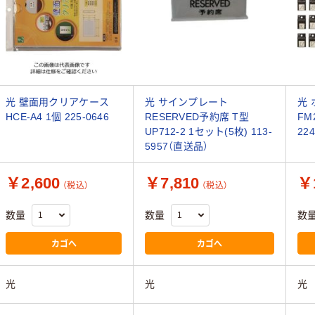
光 壁面用クリアケース
光 サインプレート
光 
HCE-A4 1個 225-0646
RESERVED予約席 T型
FM
UP712-2 1セット(5枚) 113-
22
5957（直送品）
￥2,600
￥7,810
￥
（税込）
（税込）
数量
数量
数
カゴへ
カゴへ
光
光
光