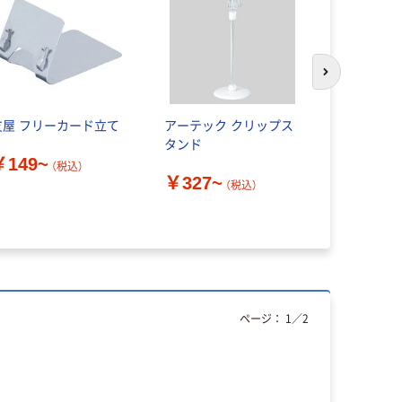
次のスライド
友屋 フリーカード立て
アーテック クリップス
友屋 マル
タンド
ド立て 318
￥149~
（税込）
￥327~
￥320
（税込）
（
ページ：
1
／
2