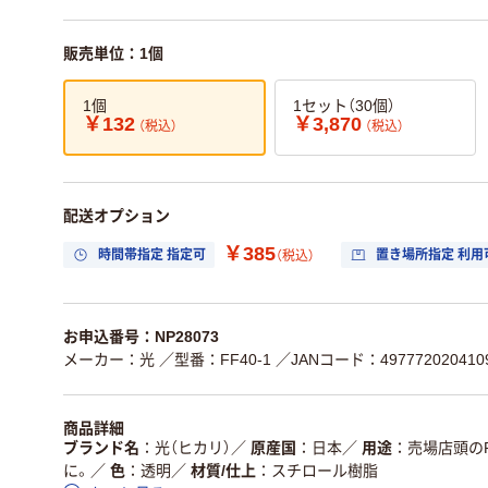
販売単位：1個
1個
1セット（30個）
￥132
￥3,870
（税込）
（税込）
配送オプション
￥385
時間帯指定 指定可
置き場所指定 利用
（税込）
お申込番号：NP28073
メーカー：光
／型番：FF40-1
／JANコード：497772020410
商品詳細
ブランド名
光（ヒカリ）
／
原産国
日本
／
用途
売場店頭の
に。
／
色
透明
／
材質/仕上
スチロール樹脂