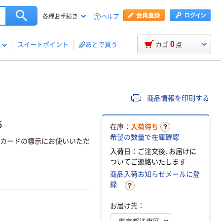
ヘルプ
各種お手続き
0
スイートポイント
あとで買う
カゴ
点
商品情報を印刷する
5
在庫：
入荷待ち
希望の数量で在庫確認
スカードの標示にお使いいただ
入荷日：ご注文後、お届けに
ついてご連絡いたします
商品入荷お知らせメールに登
録
お届け先：