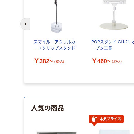
前のスライドへ
TRUSCO
スマイル アクリルカ
POPスタンド CH-21 
て
ードクリップスタンド
ープン工業
￥382~
￥460~
込）
（税込）
（税込）
人気の商品
本気プライス