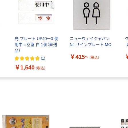
光 プレート UP40ー3 使
ニューウェイジャパン
用中⇔空室 白 1個（直送
NJ サインプレート MO
リ
品）
￥415~
（税込）
(
1
)
￥1,540
（税込）