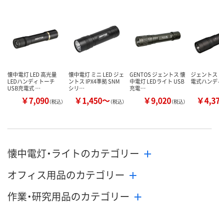
懐中電灯 LED 高光量
懐中電灯 ミニ LED ジェ
GENTOS ジェントス 懐
ジェントス R
LEDハンディトーチ
ントス IPX4準拠 SNM
中電灯 LEDライト USB
電式ハンデ
USB充電式 …
シリ…
充電…
￥7,090
￥1,450～
￥9,020
￥4,3
（税込）
（税込）
（税込）
懐中電灯・ライトのカテゴリー
オフィス用品のカテゴリー
作業・研究用品のカテゴリー