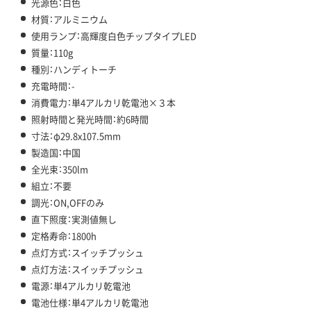
光源色：白色
材質：アルミニウム
使用ランプ：高輝度白色チップタイプLED
質量：110g
種別：ハンディトーチ
充電時間：-
消費電力：単4アルカリ乾電池×３本
照射時間と発光時間：約6時間
寸法：φ29.8x107.5mm
製造国：中国
全光束：350lm
組立：不要
調光：ON,OFFのみ
直下照度：実測値無し
定格寿命：1800h
点灯方式：スイッチプッシュ
点灯方法：スイッチプッシュ
電源：単4アルカリ乾電池
電池仕様：単4アルカリ乾電池