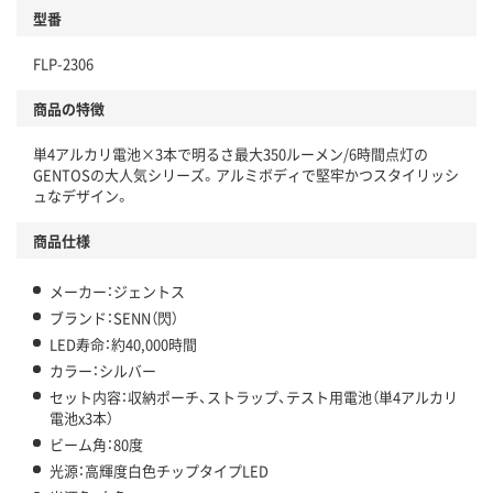
型番
FLP-2306
商品の特徴
単4アルカリ電池×3本で明るさ最大350ルーメン/6時間点灯の
GENTOSの大人気シリーズ。アルミボディで堅牢かつスタイリッシ
ュなデザイン。
商品仕様
メーカー：ジェントス
ブランド：SENN（閃）
LED寿命：約40,000時間
カラー：シルバー
セット内容：収納ポーチ、ストラップ、テスト用電池（単4アルカリ
電池x3本）
ビーム角：80度
光源：高輝度白色チップタイプLED