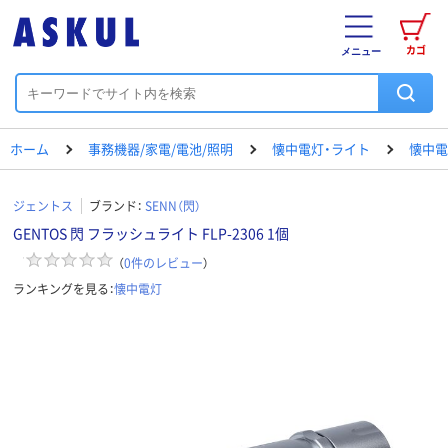
カゴ
メニュー
ホーム
事務機器/家電/電池/照明
懐中電灯・ライト
懐中電
ジェントス
ブランド：
SENN（閃）
GENTOS 閃 フラッシュライト FLP-2306 1個
（
0
件のレビュー
）
ランキングを見る：
懐中電灯