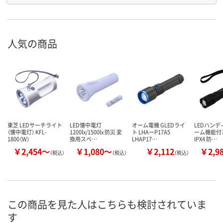
人気の商品
東芝 LEDサーチライト
LED懐中電灯
オーム電機 GLEDライ
LEDハンデ
（懐中電灯） KFL-
1200lx/1500lx 防災 変
ト LHAーP17A5
ーム機能付
1800（W）
換用スペ…
LHAP17…
IPX4 防…
￥2,454～
￥1,080～
￥2,112
￥2,9
（税込）
（税込）
（税込）
この商品を見た人はこちらも検討されていま
す