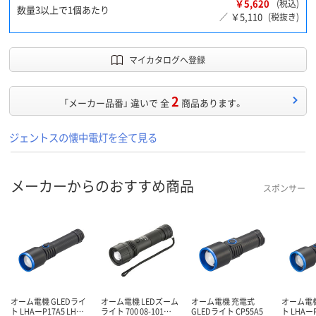
￥5,620
(税込)
数量3以上で1個あたり
￥5,110
／
(税抜き)
マイカタログへ登録
2
「メーカー品番」 違いで 全
商品あります。
ジェントスの懐中電灯を全て見る
メーカーからのおすすめ商品
スポンサー
オーム電機 GLEDライ
オーム電機 LEDズーム
オーム電機 充電式
オーム電機
ト LHAーP17A5 LH…
ライト 700 08-101…
GLEDライト CP55A5
ト LHAーP