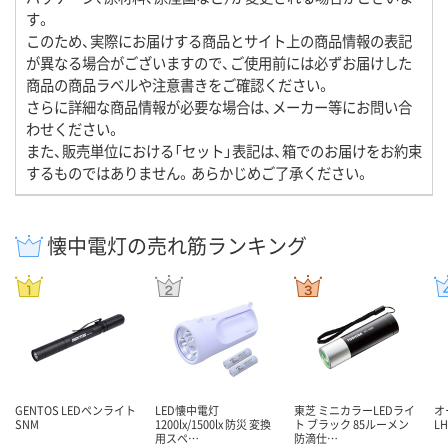
す。
このため、実際にお届けする商品とサイト上の商品情報の表記
が異なる場合がございますので、ご使用前には必ずお届けした
商品の商品ラベルや注意書きをご確認ください。
さらに詳細な商品情報が必要な場合は、メーカー等にお問い合
わせください。
また、販売単位における「セット」表記は、箱でのお届けをお約束
するものではありません。あらかじめご了承ください。
懐中電灯の売れ筋ランキング
GENTOS LEDペンライト
LED懐中電灯
東芝 ミニカラーLEDライ
オ
SNM
1200lx/1500lx 防災 変換
ト ブラック 85ルーメン
LH
用スペ…
防滴仕…