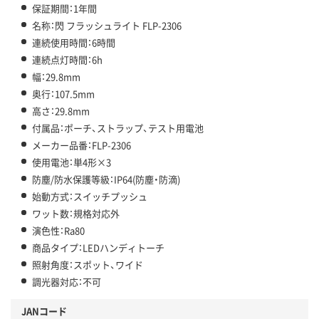
保証期間：1年間
名称：閃 フラッシュライト FLP-2306
連続使用時間：6時間
連続点灯時間：6h
幅：29.8mm
奥行：107.5mm
高さ：29.8mm
付属品：ポーチ、ストラップ、テスト用電池
メーカー品番：FLP-2306
使用電池：単4形×3
防塵/防水保護等級：IP64(防塵・防滴)
始動方式：スイッチプッシュ
ワット数：規格対応外
演色性：Ra80
商品タイプ：LEDハンディトーチ
照射角度：スポット、ワイド
調光器対応：不可
JANコード