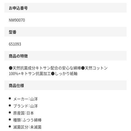
お申込番号
NW90070
型番
651093
商品の特徴
●天然抗菌成分キトサン配合の安心な綿棒●天然コットン
100%+キトサン抗菌加工●しっかり紙軸
商品仕様
メーカー：山洋
ブランド：山洋
原産国：日本
種類：ふつう綿棒
滅菌区分：未滅菌