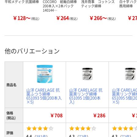
平和メディク 抗菌綿棒
COCORO 紙軸白綿棒
浅井商事 コットンス
白十字 ハク
200本入×2本パック
ティック綿棒
務用綿棒
140144…
￥128～
￥264
￥266～
￥2
（税込）
（税込）
（税込）
他のバリエーション
商品名
山洋 CARELAGE 抗
山洋 CARELAGE 抗
山洋 CARELA
菌ふつう綿棒
菌黒リング綿棒
菌黒リング綿
651093 5個(200本入
651095 1個(200本
651095 5個(
×5)
入)
×5)
価格
￥708
￥286
￥1
(税込)
評価
4.4
4.3
4.3
（
381件
）
（
72件
）
（
72件
）