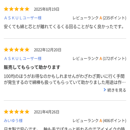
2025年8月19日
ＡＳＫＵＬユーザー様
レビューランク
A
(235ポイント)
安くても綿と芯とが離れてくるくる回ることがなく良かったです。
2022年12月20日
ＡＳＫＵＬユーザー様
レビューランク
A
(172ポイント)
販売してもらって助かります
100均のほうがお得なのかもしれませんがわざわざ買いに行く手間
が発生するので綿棒も扱ってもらっていて助かりました用途は作業
での使用なので、ここまで高品質なものはいらないかもですが問題
続きを見る
なく使わせてもらっています
2021年4月26日
みいゆう様
レビューランク
A
(406ポイント)
日本製で安心です。 軸も手でぽきっと折れるのでアイメイクの時