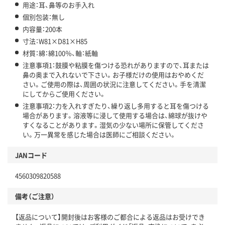
用途：耳、鼻等のお手入れ
個別包装：無し
内容量：200本
寸法：W81×D81×H85
材質：綿：綿100％、軸：紙軸
注意事項1：鼓膜や粘膜を傷つける恐れがありますので、耳または
鼻の奥まで入れないで下さい。お子様だけの使用はおやめくだ
さい。ご使用の際は、周囲の状況に注意してください。手を清潔
にしてからご使用ください。
注意事項2：力を入れすぎたり、繰り返し多用すると耳を傷つける
場合があります。溶液等に浸して使用する場合は、綿球が抜けや
すくなることがあります。湿気の少ない場所に保管してくださ
い。万一異常を感じた場合は医師にご相談ください。
JANコード
4560309820588
備考（ご注意）
【返品について】開封後はお客様のご都合による返品はお受けでき