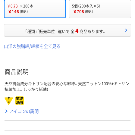
￥0.73
×200本
5個（200本入×5）
￥146
￥708
(税込)
(税込)
4
「種類」「販売単位」 違いで 全
商品あります。
山洋の脱脂綿/綿棒を全て見る
商品説明
天然抗菌成分キトサン配合の安心な綿棒。天然コットン100%+キトサン
抗菌加工。しっかり紙軸！
アイコンの説明