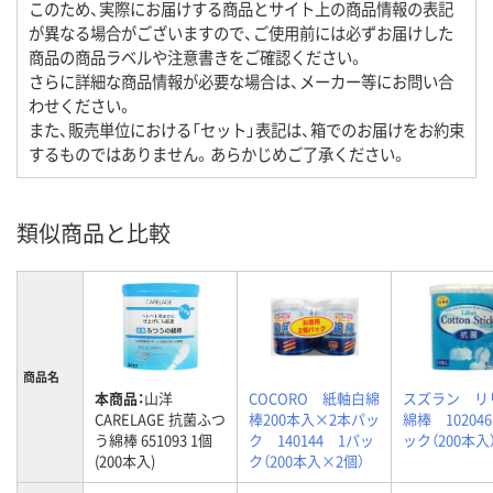
このため、実際にお届けする商品とサイト上の商品情報の表記
が異なる場合がございますので、ご使用前には必ずお届けした
商品の商品ラベルや注意書きをご確認ください。
さらに詳細な商品情報が必要な場合は、メーカー等にお問い合
わせください。
また、販売単位における「セット」表記は、箱でのお届けをお約束
するものではありません。あらかじめご了承ください。
類似商品と比較
商品名
本商品：
山洋
COCORO 紙軸白綿
スズラン リ
CARELAGE 抗菌ふつ
棒200本入×2本パッ
綿棒 10204
う綿棒 651093 1個
ク 140144 1パッ
ック（200本入
(200本入)
ク（200本入×2個）