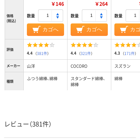
￥146
￥264
数量
数量
数量
価格
(税込)
カゴへ
カゴへ
カ
評価
4.4
4.4
4.3
（
381件
）
（
321件
）
（
171件
）
山洋
COCORO
スズラン
メーカー
ふつう綿棒、綿棒
スタンダード綿棒、
綿棒
種類
綿棒
未滅菌
未滅菌
滅菌
レビュー（381件）