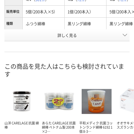
5個（200本入×5）
1個（200本入）
5個（200本入×
販売単位
ふつう綿棒
黒リング綿棒
黒リング綿棒
種類
お申込番
詳しく見る
ER17056
NW90064
ER17052
号
あり
あり
あり
在庫
8月9日（日）
8月9日（日）
8月9日（日）
お届け日
この商品を見た人はこちらも検討されていま
す
数量
数量
数量
カゴへ
カゴへ
カ
山洋 CARELAGE 抗菌 綿
あらた CARELAGE 抗菌
平和メディク 抗菌コッ
オオサキ
棒
綿棒 ベトナム製 200本
トンランド綿棒 6192 1
スズランカ
×2…
個 8-3…