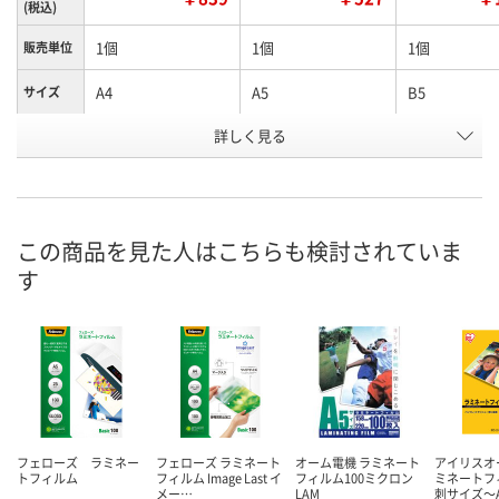
(税込)
1個
1個
1個
販売単位
A4
A5
B5
サイズ
お申込番
詳しく見る
P015763
P015766
P015770
号
3点
5点
あり
在庫
8月11日（火）
8月11日（火）
8月24日（月）
お届け日
この商品を見た人はこちらも検討されていま
す
数量
数量
数量
カゴへ
カゴへ
カ
フェローズ ラミネー
フェローズ ラミネート
オーム電機 ラミネート
アイリスオ
トフィルム
フィルム Image Last イ
フィルム100ミクロン
ミネートフ
メー…
LAM
刺サイズ～