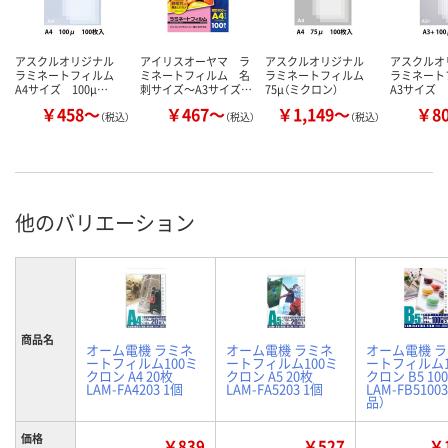
アスクルオリジナル
アイリスオーヤマ ラ
アスクルオリジナル
アスクル
ラミネートフィルム
ミネートフィルム 名
ラミネートフィルム
ラミネー
A4サイズ 100μ…
刺サイズ～A3サイズ…
75μ（ミクロン）
A3サイズ 
￥458～
￥467～
￥1,149～
￥8
（税込）
（税込）
（税込）
他のバリエーション
商品名
オーム電機 ラミネ
オーム電機 ラミネ
オーム電機 
ートフィルム100ミ
ートフィルム100ミ
ートフィルム1
クロン A4 20枚
クロン A5 20枚
クロン B5 10
LAM-FA4203 1個
LAM-FA5203 1個
LAM-FB5100
品）
価格
￥839
￥527
￥1