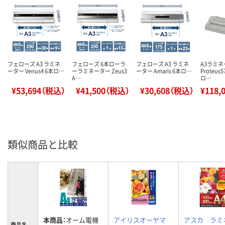
フェローズ A3 ラミネ
フェローズ 6本ローラ
フェローズ A3 ラミネ
A3ラミ
ーター Venus4 6本ロ…
ーラミネーター Zeus3
ーター Amaris 6本ロ…
Proteus5
A…
ロ…
¥53,694（税込）
¥41,500（税込）
¥30,608（税込）
¥118,
類似商品と比較
本商品：
オーム電機
アイリスオーヤマ
アスカ ラミ
商品名