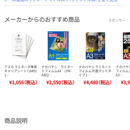
メーカーからのおすすめ商品
スポンサー
アスカ ラミネータ専用
ナカバヤシ ラミネー
ナカバヤシ ラミネート
ナカバヤ
キャリアシート CAR01
トフィルムA4 LPR-
フィルム 片面マットタ
フィルム 
1…
A4E2…
イプ 1…
A3…
¥1,056（税込）
¥2,550（税込）
¥4,480（税込）
¥3,
商品説明