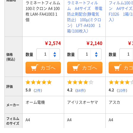
ラミネートフィルム
ラミネートフィル
フィルム100
100ミクロン A4 100
ム A4サイズ 帯電
ン A4サイ
枚 LAM-FA41003 1
防止剤配合(静電気
F1026 1箱（
個
防止) 100μ(ミクロ
入）
ン) LFT-A4100 1
箱（100枚入）
￥2,574
￥2,140
￥1
数量
数量
数量
価格
(税込)
カゴへ
カゴへ
カ
評価
5.0
4.2
4.2
（
2件
）
（
84件
）
（
10件
）
オーム電機
アイリスオーヤマ
アスカ
メーカー
フィルム
A4
A4
A4
のサイズ