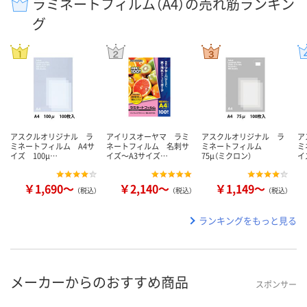
ラミネートフィルム（A4）の売れ筋ランキン
グ
アスクルオリジナル ラ
アイリスオーヤマ ラミ
アスクルオリジナル ラ
ア
ミネートフィルム A4サ
ネートフィルム 名刺サ
ミネートフィルム
ミ
イズ 100μ…
イズ～A3サイズ…
75μ（ミクロン）
イ
￥1,690～
￥2,140～
￥1,149～
（税込）
（税込）
（税込）
ランキングをもっと見る
メーカーからのおすすめ商品
スポンサー