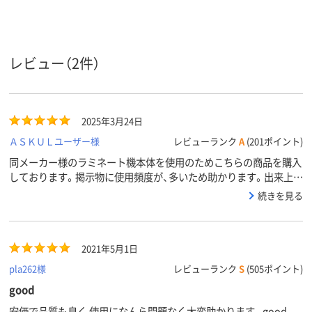
フィルム
100μm
100μm
100μm
の厚さ
フィルム
グロス
グロス
グロス
の加工
レビュー（2件）
グロス
グロス
グロス、PE，P
EVA
材質
2025年3月24日
ＡＳＫＵＬユーザー様
レビューランク
A
(201ポイント)
同メーカー様のラミネート機本体を使用のためこちらの商品を購入
しております。掲示物に使用頻度が、多いため助かります。出来上が
りも問題ございません。
続きを見る
2021年5月1日
pla262様
レビューランク
S
(505ポイント)
good
安価で品質も良く 使用になんら問題なく大変助かります。good