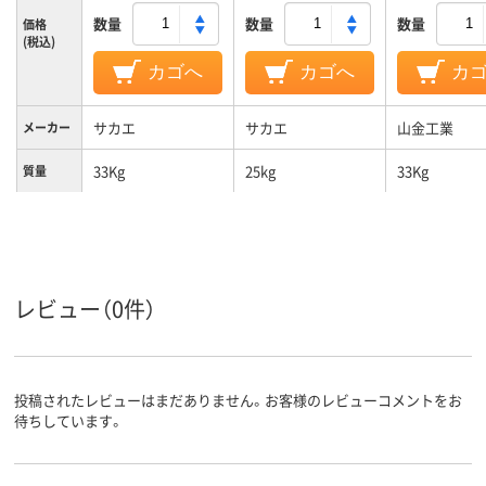
数量
数量
数量
価格
(税込)
カゴへ
カゴへ
カ
サカエ
サカエ
山金工業
メーカー
33Kg
25kg
33Kg
質量
レビュー（0件）
投稿されたレビューはまだありません。お客様のレビューコメントをお
待ちしています。