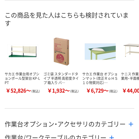
この商品を見た人はこちらも検討されていま
す
サカエ 作業台用オプシ
ゴミ袋 スタンダードタ
サカエ 作業台 オプショ
ケニス 作業
ョンポール型架台 KP-L
イプ 半透明 高密度タイ
ンマット（改正ＲｏＨＳ
業用・半面棚
PT
プ 箱入り バ…
１０物質対応）…
￥52,826～
￥1,932～
￥6,729～
￥44,0
（税込）
（税込）
（税込）
作業台オプション・アクセサリのカテゴリー
作業台/ワークテーブルのカテゴリー