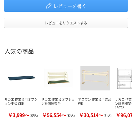
レビューを書く
レビューをリクエストする
人気の商品
サカエ 作業台用オプシ
サカエ 作業台 オプショ
アズワン 作業台用架台
サカエ 作業
ョン中板 CKK
ン計測器架台
WK
ン計測器架台
150T2
￥3,999～
￥56,554～
￥30,514～
￥96,0
（税込）
（税込）
（税込）