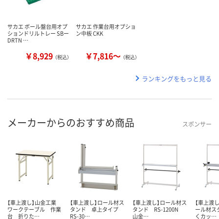
サカエ ボール盤台用オプ
サカエ 作業台用オプショ
ションドリルトレー SBー
ン中板 CKK
DRTN …
￥8,929
￥7,816～
（税込）
（税込）
ランキングをもっと見る
メーカーからのおすすめ商品
スポンサー
【車上渡し】山金工業
【車上渡し】ロール材ス
【車上渡し】ロール材ス
【車上渡し
ワークテーブル 作業
タンド 卓上タイプ
タンド RS-1200N
ール材ス
台 折りた…
RS-30…
山金…
くカッ…