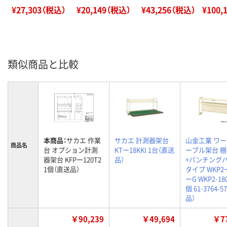
¥27,303（税込）
¥20,149（税込）
¥43,256（税込）
¥100,
類似商品と比較
本商品：
サカエ 作業
サカエ 計測器架台
山金工業 ワ
商品名
台 オプション計測
KTー18KKI 1台（直送
ーブル架台 棚
器架台 KFPー120T2
品）
+パンチング
1個（直送品）
タイプ WKP2ー
ーG WKP2-180
個 61-3764-
品）
￥90,239
￥49,694
￥77