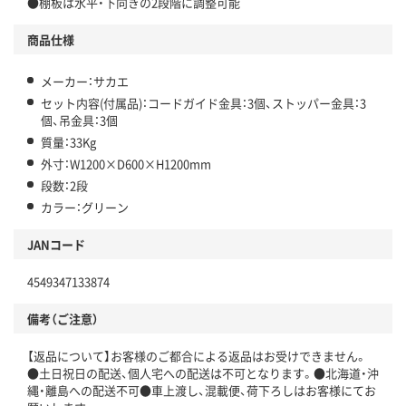
●棚板は水平・下向きの2段階に調整可能
商品仕様
メーカー：サカエ
セット内容(付属品)：コードガイド金具：3個、ストッパー金具：3
個、吊金具：3個
質量：33Kg
外寸：W1200×D600×H1200mm
段数：2段
カラー：グリーン
JANコード
4549347133874
備考（ご注意）
【返品について】お客様のご都合による返品はお受けできません。
●土日祝日の配送、個人宅への配送は不可となります。●北海道・沖
縄・離島への配送不可●車上渡し、混載便、荷下ろしはお客様にてお