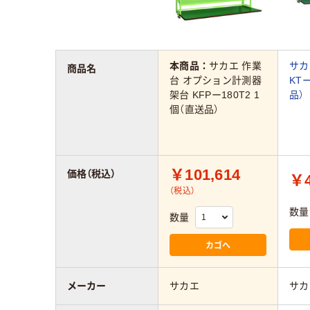
本商品：
サカエ 作業
サカ
商品名
台 オプション計測器
KT
架台 KFPー180T2 1
品）
個（直送品）
￥101,614
価格（税込）
￥4
（税込）
数量
数量
カゴへ
メーカー
サカエ
サカ