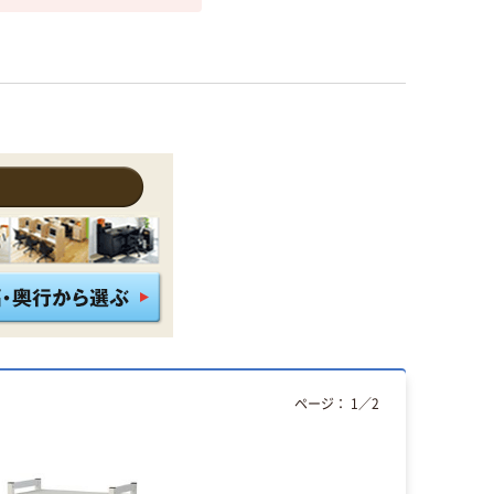
ページ：
1
／
2