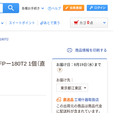
ヘルプ
各種お手続き
0
スイートポイント
あとで買う
カゴ
点
80T2
商品情報を印刷する
ー180T2 1個（直
お届け日：8月19日（水）まで
お届け先：
直送品
工場什器取扱店
この出荷元の商品は商品代金
に配送料が含まれています。