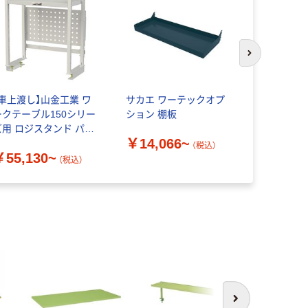
次のスライド
【車上渡し】山金工業 ワ
サカエ ワーテックオプ
サカエ 作
ークテーブル150シリー
ション 棚板
ョンポール型
ズ用 ロジスタンド パン
PT
￥14,066~
チングパネル付 LS
（税込）
￥55,130~
￥52,82
（税込）
次へ