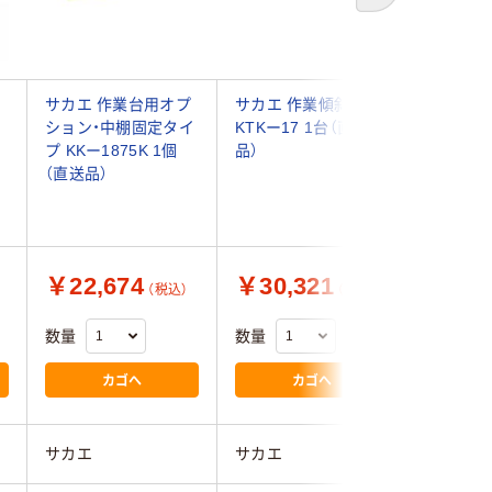
サカエ 作業台用オプ
サカエ 作業傾斜架台
山金工業
ション・中棚固定タイ
KTKー17 1台（直送
ブル架台
プ KKー1875K 1個
品）
ンチング
（直送品）
プ WKP2
WKP2-18
61-376
￥22,674
￥30,321
￥77,
（税込）
（税込）
数量
数量
数量
カゴへ
カゴへ
サカエ
サカエ
山金工業