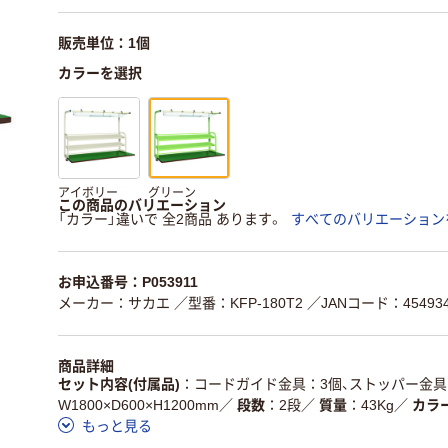
販売単位：1個
カラーを選択
アイボリー
グリーン
この商品のバリエーション
「カラー」違いで 全2商品 あります。
すべてのバリエーション
お申込番号：P053911
メーカー：サカエ
／型番：KFP-180T2
／JANコード：454934
商品詳細
セット内容(付属品)
コードガイド金具：3個、ストッパー金具
W1800×D600×H1200mm
／
段数
2段
／
質量
43Kg
／
カラ
もっと見る