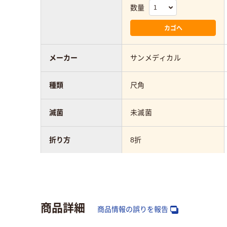
数量
カゴへ
メーカー
サンメディカル
種類
尺角
滅菌
未滅菌
折り方
8折
ガーゼ・油紙寸法
30cm×30cm
アスクル商品環境ス
商品詳細
コア
商品情報の誤りを報告