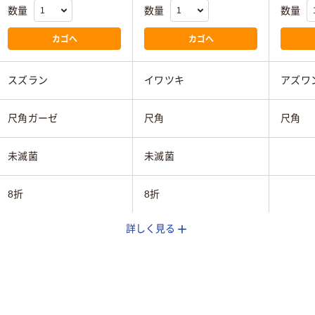
数量
数量
数量
カゴへ
カゴへ
スズラン
イワツキ
アズワ
尺角ガーゼ
尺角
尺角
未滅菌
未滅菌
8折
8折
詳しく見る
30cm×30cm
30cm×30cm
35