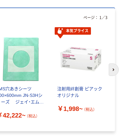
ページ：
1
／
3
本気プライス
オリジ
次のスライド
JMS穴あきシーツ
注射用絆創膏 ピアック
リングファ
0×600mm JN-S3Hシ
オリジナル
穴 A4タ
リーズ ジェイ・エム・
41mm 
￥1,998~
エス
ロスタイル
（税込）
￥42,222~
（税込）
￥260~