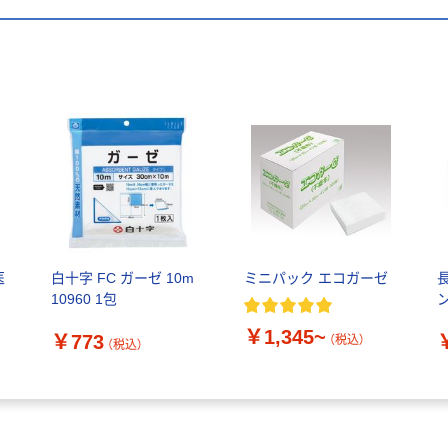
医
白十字 FC ガーゼ 10m
ミニパック エコガーゼ
10960 1包
￥1,345~
￥773
（税込）
（税込）