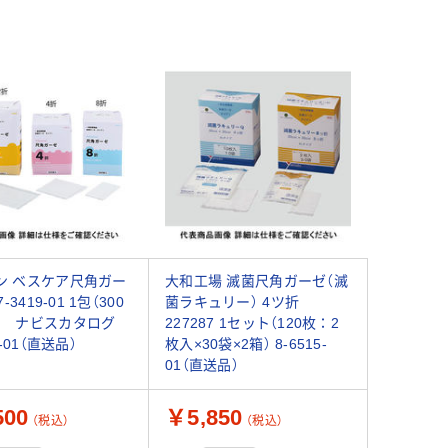
ン ベスケア尺角ガー
大和工場 滅菌尺角ガーゼ（滅
7-3419-01 1包（300
菌ラキュリー） 4ツ折
 ナビスカタログ
227287 1セット（120枚：2
9-01（直送品）
枚入×30袋×2箱） 8-6515-
01（直送品）
500
￥5,850
（税込）
（税込）