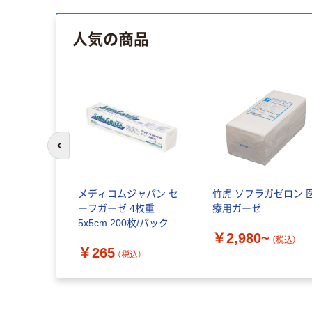
人気の商品
前のスライドへ
メディコムジャパン セ
竹虎 ソフラガゼロン 
ーフガーゼ 4枚重
療用ガーゼ
5x5cm 200枚/パック
￥2,980~
4522 1個
（税込）
￥265
（税込）