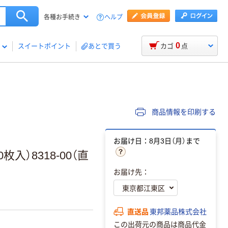
ヘルプ
各種お手続き
0
スイートポイント
あとで買う
カゴ
点
商品情報を印刷する
お届け日：8月3日（月）まで
入）8318-00（直
お届け先：
直送品
東邦薬品株式会社
この出荷元の商品は商品代金