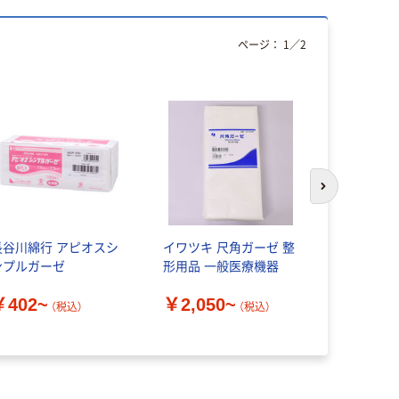
ページ：
1
／
2
次のスライド
長谷川綿行 アピオスシ
イワツキ 尺角ガーゼ 整
【アウトレ
ンプルガーゼ
形用品 一般医療機器
ケアガーゼ
￥402~
￥2,050~
￥5,758
（税込）
（税込）