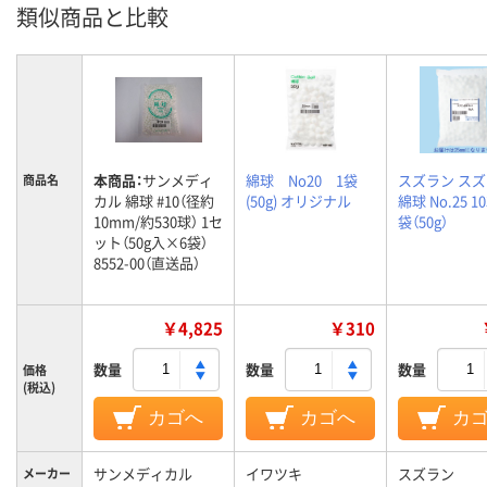
類似商品と比較
本商品：
サンメディ
綿球 Nо20 1袋
スズラン ス
商品名
カル 綿球 #10（径約
(50g) オリジナル
綿球 No.25 10
10mm/約530球） 1セ
袋（50g）
ット（50g入×6袋）
8552-00（直送品）
￥4,825
￥310
数量
数量
数量
価格
(税込)
カゴへ
カゴへ
カ
サンメディカル
イワツキ
スズラン
メーカー