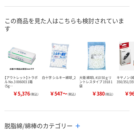
お申込番
P067961
P067962
P067963
号
この商品を見た人はこちらも検討されていま
直送品
直送品
直送品
在庫
す
8月26日（水）まで
8月26日（水）まで
8月26日（水）
お届け日
数量
数量
数量
カゴへ
カゴへ
カ
【アウトレット】トラボ
白十字 シルキー綿球_2
大衛 綿球L #10 50ｇリ
キヤノン（純
ル No.3 006003 1箱
ントレスタイプ 1918 1
350/351/
（5g…
袋
￥5,376
￥547～
￥380
￥9
（税込）
（税込）
（税込）
脱脂綿/綿棒のカテゴリー