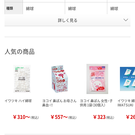
綿球
綿球
綿球
種類
詳しく見る
未滅菌
未滅菌
未滅菌
滅菌
アスクル
商品環境
15
スコア
人気の商品
イワツキ ハイ綿球
ヨコイ 鼻ぽん お母さん
ヨコイ 鼻ぽん 女性・子
イワツキ 綿球
鼻血~!!
供用 1袋（30個入）
IWATSUKI
￥310～
￥557～
￥323
￥2
（税込）
（税込）
（税込）