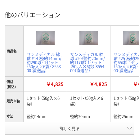
他のバリエーション
商品名
サンメディカル 綿
サンメディカル 綿
サンメディカ
球 #14（径約14mm/
球 #20（径約20mm/
球 #25（径約2
約290球） 1セット
約117球） 1セット
約65球） 1セ
（50g入×6袋） 8553-
（50g入×6袋） 8554-
（50g入×6袋） 
00（直送品）
00（直送品）
00（直送品）
価格
￥4,825
￥4,825
￥4
(税込)
1セット（50g入×6
1セット（50g入×6
1セット（50g
販売単位
袋）
袋）
袋）
径約14mm
径約20mm
径約25mm
寸法
メーカー
詳しく見る
8553-00
8554-00
8555-00
品番