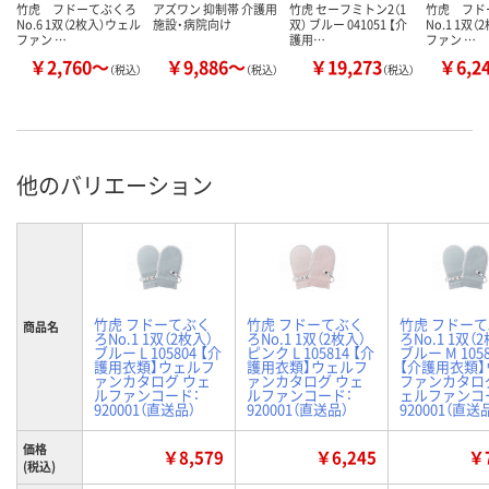
竹虎 フドーてぶくろ
アズワン 抑制帯 介護用
竹虎 セーフミトン2（1
竹虎 フド
No.6 1双（2枚入）ウェル
施設・病院向け
双） ブルー 041051 【介
No.1 1双
ファン …
護用…
ファン …
￥2,760～
￥9,886～
￥19,273
￥6,2
（税込）
（税込）
（税込）
他のバリエーション
竹虎 フドーてぶく
竹虎 フドーてぶく
竹虎 フドー
商品名
ろNo.1 1双（2枚入）
ろNo.1 1双（2枚入）
ろNo.1 1双（
ブルー L 105804 【介
ピンク L 105814 【介
ブルー M 1058
護用衣類】ウェルフ
護用衣類】ウェルフ
【介護用衣類
ァンカタログ ウェ
ァンカタログ ウェ
ファンカタロ
ルファンコード：
ルファンコード：
ェルファンコ
920001（直送品）
920001（直送品）
920001（直送
価格
￥8,579
￥6,245
￥7
(税込)