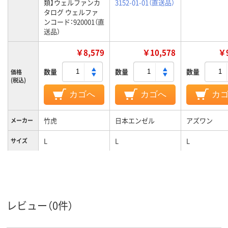
類】ウェルファンカ
3152-01-01（直送品）
タログ ウェルファ
ンコード：920001（直
送品）
￥8,579
￥10,578
￥9
数量
数量
数量
価格
(税込)
カゴへ
カゴへ
カ
竹虎
日本エンゼル
アズワン
メーカー
L
L
L
サイズ
レビュー（0件）