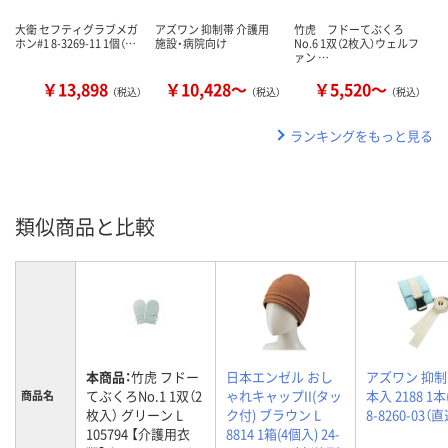
大衛 セフティグラブメガ
アズワン 抑制帯 介護用
竹虎 フドーてぶくろ
ホン#1 8-3269-11 1個（…
施設・病院向け
No.6 1双（2枚入）ウェルフ
ァン …
￥13,898
￥10,428～
￥5,520～
（税込）
（税込）
（税込）
ランキングをもっと見る
類似商品と比較
本商品：
竹虎 フドー
日本エンゼル おし
アズワン 抑制帯
てぶくろNo.1 1双（2
ゃれキャップII(タッ
本入 2188 1本
商品名
枚入） グリーン L
ク付) ブラウン L
8-8260-03（
105794 【介護用衣
8814 1箱(4個入) 24-