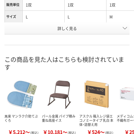
1双
1双
1双
販売単位
L
L
M
サイズ
お申込番
詳しく見る
P070022
P070030
P070019
号
直送品
直送品
直送品
在庫
8月14日（金）まで
8月14日（金）まで
8月14日（金）
お届け日
この商品を見た人はこちらも検討されていま
す
数量
数量
数量
カゴへ
カゴへ
カ
萬楽 マンラク介助てぶ
パール金属 パイプ積み
アスクル 箱入レジ袋エ
メディコ
くろ
重ね高座イス
コノミータイプ 乳白 本
不織布ガー
体・詰替え用
￥5,212～
￥10,181～
￥524～
￥2
（税込）
（税込）
（税込）