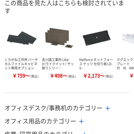
この商品を見た人はこちらも検討されていま
す
くろがね工作所 バーチ
吉川国工業所 Like-
Netforce ネットフォー
マグエック
カルファイルキャビネ
it（ライクイット） サッ
ス ナッツ 仕切り板 LD-
プレート 
ット専用オプション
取りシリー…
S…
付 M MM
￥759～
￥498～
￥2,173～
￥
（税込）
（税込）
（税込）
オフィスデスク/事務机のカテゴリー
オフィス用品のカテゴリー