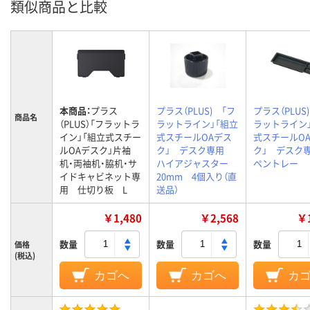
類似商品と比較
本商品：
プラス
プラス（PLUS) 「フ
プラス（PLUS
商品名
（PLUS）「フラットラ
ラットライン」「組立
ラットライン
イン」「組立式スチー
式スチールOAデス
式スチールO
ルOAデスク」片袖
ク」 デスク専用
ク」 デス
机・両袖机・脇机・サ
ハイアジャスター
ペントレー
イドキャビネット専
20mm 4個入り（直
用 仕切り板 L
送品）
￥1,480
￥2,568
￥1
数量
数量
数量
価格
(税込)
カゴへ
カゴへ
カ