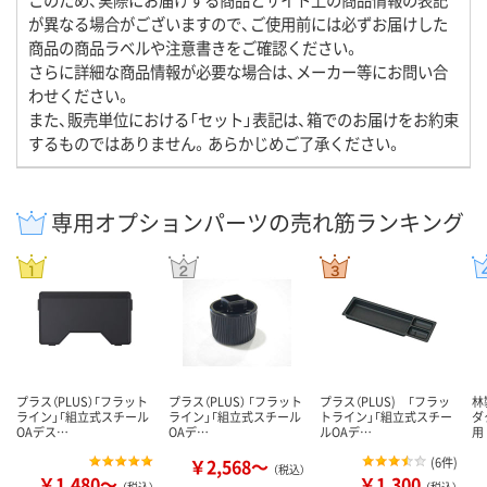
が異なる場合がございますので、ご使用前には必ずお届けした
商品の商品ラベルや注意書きをご確認ください。
さらに詳細な商品情報が必要な場合は、メーカー等にお問い合
わせください。
また、販売単位における「セット」表記は、箱でのお届けをお約束
するものではありません。あらかじめご了承ください。
専用オプションパーツの売れ筋ランキング
プラス（PLUS）「フラット
プラス（PLUS） 「フラット
プラス（PLUS) 「フラッ
林
ライン」「組立式スチール
ライン」「組立式スチール
トライン」「組立式スチー
ダ
OAデス…
OAデ…
ルOAデ…
用
￥2,568～
(
6件
)
（税込）
￥1,480～
￥1,300
（税込）
（税込）