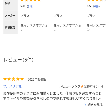
評価
5.0
3.5
（
6件
）
（
6件
）
プラス
プラス
プラス
メーカー
専用デスクオプショ
専用デスクオプショ
専用デスクオ
商品区分
ン
ン
ン
カラーグ
ブラック系
ブラック系
ループ
レビュー（6件）
2025年9月8日
プルメリア様
レビューランク
A
(220ポイント)
現在使用中のデスクに追加購入しました。仕切り板を追加すること
でファイルや書類が引き出しの中で倒れず整理しやすくなりまし
た。
続きを見る