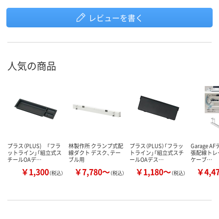
レビューを書く
人気の商品
プラス（PLUS) 「フラ
林製作所 クランプ式配
プラス（PLUS）「フラッ
Garage A
ットライン」「組立式ス
線ダクト デスク、テー
トライン」「組立式スチ
張配線トレ
チールOAデ…
ブル用
ールOAデス…
ケーブ…
￥1,300
￥7,780～
￥1,180～
￥4,4
（税込）
（税込）
（税込）