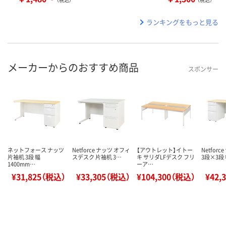
ランキングをもっと見る
メーカーからのおすすめ商品
スポンサー
ネットフォース ナッツ
Netforce ナッツ オフィ
【アウトレット】イトー
Netfor
片袖机 3段 幅
スデスク 片袖机 3…
キ サリダLFデスク フリ
3段×3段 
1400mm…
ーア…
¥31,825（税込）
¥33,305（税込）
¥104,300（税込）
¥42,