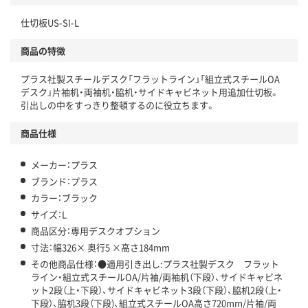
仕切板US-SI-L
商品の特徴
プラス社製スチールデスク「フラットライン」「組立式スチールOA
デスク」片袖机・両袖机・脇机・サイドキャビネット用追加仕切板。
引出しの中をすっきり整頓するのに役立ちます。
商品仕様
メーカー：プラス
ブランド：プラス
カラー：ブラック
サイズ：L
商品区分：専用デスクオプション
寸法：幅326× 奥行5 ×高さ184mm
その他商品仕様：●適用引き出し:プラス社製デスク フラット
ライン・組立式スチールOA/片袖/両袖机（下段）、サイドキャビネ
ット2段（上・下段）、サイドキャビネット3段（下段）、脇机2段（上・
下段）、脇机3段（下段)、組立式スチールOA高さ720mm/片袖/両