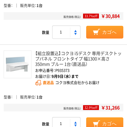
型番
販売単位
1台
￥30,884
33.7%off
販売価格（税込）
数量
カゴへ
【組立設置込】コクヨ iSデスク 専用デスクトッ
プパネル フロントタイプ 幅1300×高さ
350mm ブルー 1台（直送品）
お申込番号：P935373
お届け日：
9月9日（水）まで
直送品
コクヨ株式会社からお届け
型番
販売単位
1台
￥31,266
32.9%off
販売価格（税込）
数量
カゴへ