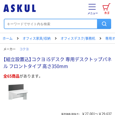
カゴ
メニュー
ホーム
オフィス家具/収納
オフィスデスク/事務机
専用
メーカー
コクヨ
【組立設置込】コクヨ iSデスク 専用デスクトップパネ
ル フロントタイプ 高さ350mm
全65商品
があります。
￥27,001～￥29,637
販売価格（税抜き）