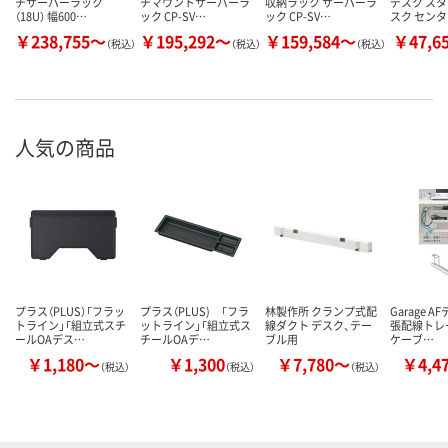
チサーバーラック
チマウントサーバーラ
収納ラック サーバーラ
デスク ス
（18U） 幅600…
ック CP-SV…
ック CP-SV…
スク セン
￥238,755～
￥195,292～
￥159,584～
￥47,6
（税込）
（税込）
（税込）
人気の商品
プラス（PLUS）「フラッ
プラス（PLUS) 「フラ
林製作所 クランプ式配
Garage A
トライン」「組立式スチ
ットライン」「組立式ス
線ダクト デスク、テー
張配線トレ
ールOAデス…
チールOAデ…
ブル用
ケーブ…
￥1,180～
￥1,300
￥7,780～
￥4,4
（税込）
（税込）
（税込）