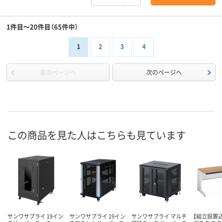
1件目～20件目（65件中）
1
2
3
4
前のページへ
次のページへ
この商品を見た人はこちらも見ています
サンワサプライ 19イン
サンワサプライ 19イン
サンワサプライ マルチ
【組立設置込