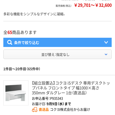
￥29,701
～
￥32,600
販売価格（税込）
多彩な機能をシンプルなデザインに凝縮。
全
65
商品あります
条件で絞り込む
並び替え：指定なし
1件目～20件目（65件中）
【組立設置込】コクヨ iSデスク 専用デスクトッ
プパネル フロントタイプ 幅1000×高さ
350mm ダルグレー 1台（直送品）
お申込番号：P935343
お届け日：
9月9日（水）まで
直送品
コクヨ株式会社からお届け