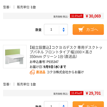
型番
販売単位
1台
￥30,069
32.6%off
販売価格（税込）
数量
カゴへ
【組立設置込】コクヨ iSデスク 専用デスクトッ
プパネル フロントタイプ 幅1000×高さ
350mm グリーン 1台（直送品）
お申込番号：P935347
お届け日：
9月9日（水）まで
直送品
コクヨ株式会社からお届け
型番
販売単位
1台
￥29,701
33.4%off
販売価格（税込）
数量
カゴへ