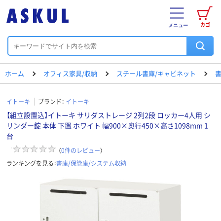
カゴ
メニュー
ホーム
オフィス家具/収納
スチール書庫/キャビネット
書
イトーキ
ブランド：
イトーキ
【組立設置込】イトーキ サリダストレージ 2列2段 ロッカー4人用 シ
リンダー錠 本体 下置 ホワイト 幅900×奥行450×高さ1098mm 1
台
（
0
件のレビュー
）
ランキングを見る：
書庫/保管庫/システム収納