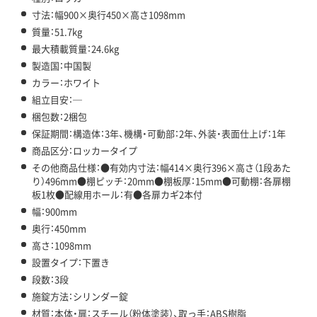
寸法：幅900×奥行450×高さ1098mm
質量：51.7kg
最大積載質量：24.6kg
製造国：中国製
カラー：ホワイト
組立目安：─
梱包数：2梱包
保証期間：構造体：3年、機構・可動部：2年、外装・表面仕上げ：1年
商品区分：ロッカータイプ
その他商品仕様：●有効内寸法：幅414×奥行396×高さ（1段あた
り）496mm●棚ピッチ：20mm●棚板厚：15mm●可動棚：各扉棚
板1枚●配線用ホール：有●各扉カギ2本付
幅：900mm
奥行：450mm
高さ：1098mm
設置タイプ：下置き
段数：3段
施錠方法：シリンダー錠
材質：本体・扉：スチール（粉体塗装）、取っ手：ABS樹脂