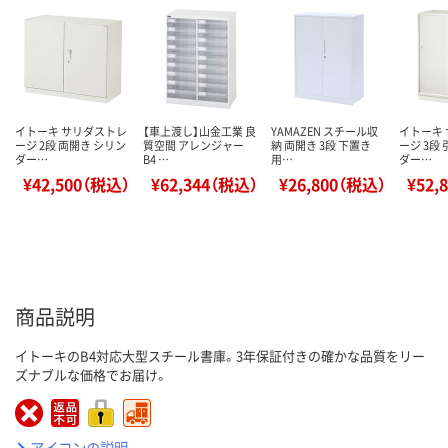
イトーキ サリダストレ
【車上渡し】山金工業 良
YAMAZEN スチール収
イトーキ
ージ 2段 両開き シリン
質空間 アレンジャー
納 両開き 3段 下置き
ージ 3段
ダー…
B4 …
用…
ダー…
¥42,500（税込）
¥62,344（税込）
¥26,800（税込）
¥52,
商品説明
イトーキのB4対応大型スチール書庫。3年保証付きの確かな品質をリー
ズナブルな価格でお届け。
アイコンの説明