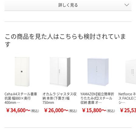
詳しく見る
1098mm
1098mm
1098mm
高さ
オープン
引違い
両開き
種別
お申込番
AR80956
AR80955
1969840
号
この商品を見た人はこちらも検討されていま
す
お取り寄せ品
お取り寄せ品
あり
在庫
8月26日（水）
8月11日（火）
お届け日
数量
数量
お取り扱い終了しま
した
カゴへ
カ
Ceha A4スチール書庫
オカムラ ジャスタス収
YAMAZEN【組立簡単折
Netforc
抗菌 幅880×奥行
納 本体（下置き）幅
りたたみ式】スチール
ス FACIL
400mm …
750mm
収納 書庫 オ…
シ…
￥34,600～
￥26,000～
￥15,800～
￥25,5
（税込）
（税込）
（税込）