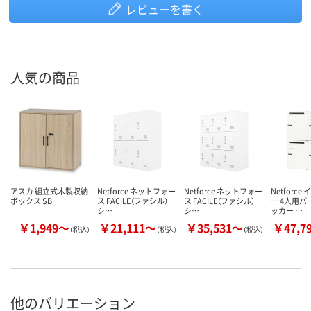
レビューを書く
人気の商品
アスカ 組立式木製収納
Netforce ネットフォー
Netforce ネットフォー
Netforc
ボックス SB
ス FACILE（ファシル）
ス FACILE（ファシル）
ー 4人用
シ…
シ…
ッカー …
￥1,949～
￥21,111～
￥35,531～
￥47,7
（税込）
（税込）
（税込）
他のバリエーション