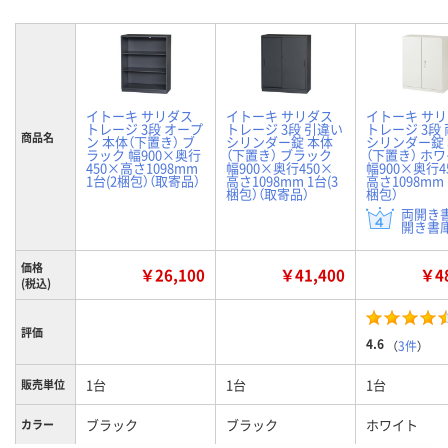
イトーキ サリダス
イトーキ サリダス
イトーキ サ
トレージ 3段 オープ
トレージ 3段 引違い
トレージ 3段
商品名
ン 本体（下置き） ブ
シリンダー錠 本体
シリンダー錠
ラック 幅900×奥行
（下置き） ブラック
（下置き） ホ
450×高さ1098mm
幅900×奥行450×
幅900×奥行4
1台(2梱包）（取寄品）
高さ1098mm 1台(3
高さ1098mm 
梱包）（取寄品）
梱包）
両開き
開き書庫
価格
￥26,100
￥41,400
￥48
(税込)
評価
4.6
（
3件
）
1台
1台
1台
販売単位
ブラック
ブラック
ホワイト
カラー