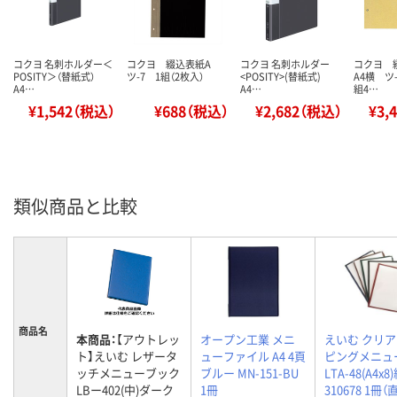
コクヨ 名刺ホルダー＜
コクヨ 綴込表紙A
コクヨ 名刺ホルダー
コクヨ 
POSITY＞（替紙式）
ツ-7 1組（2枚入）
<POSITY>(替紙式)
A4横 ツ-
A4…
A4…
組4…
¥1,542（税込）
¥688（税込）
¥2,682（税込）
¥3,
類似商品と比較
商品名
本商品：
【アウトレッ
オープン工業 メニ
えいむ クリ
ト】えいむ レザータ
ューファイル A4 4頁
ピングメニュ
ッチメニューブック
ブルー MN-151-BU
LTA-48(A4x8
LBー402(中)ダーク
1冊
310678 1冊