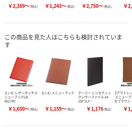
￥2,389～
￥1,243～
￥2,750～
￥2,
（税込）
（税込）
（税込）
この商品を見た人はこちらも検討されていま
す
えいむ レザータッチメ
えいむ メニューブック
テージー シンセティッ
【アウトレ
ニューブックLB-
クレザーファイル A4
メニューブ
402（中）
10P SLF…
B ブラウン 
￥1,650～
￥1,159～
￥1,176
￥1,
（税込）
（税込）
（税込）