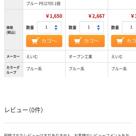
ブルー PEI2705 1個
￥1,650
￥2,667
￥3
数量
数量
数量
価格
(税込)
カゴへ
カゴへ
カ
えいむ
オープン工業
えいむ
メーカー
カラーグ
ブルー系
ブルー系
ブルー系
ループ
レビュー（0件）
投稿されたレビューはまだありません。お客様のレビューコメントをお