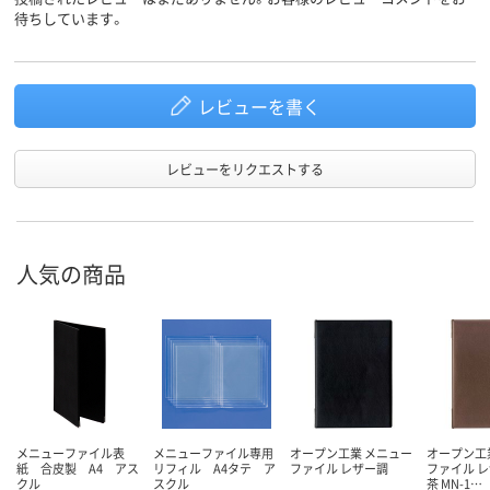
待ちしています。
レビューを書く
レビューをリクエストする
人気の商品
メニューファイル表
メニューファイル専用
オープン工業 メニュー
オープン工
紙 合皮製 A4 アス
リフィル A4タテ ア
ファイル レザー調
ファイル レ
クル
スクル
茶 MN-1…