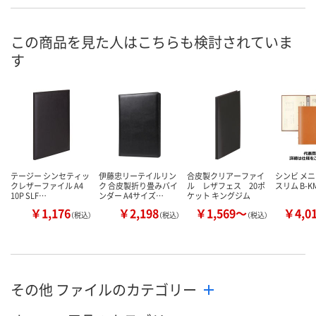
この商品を見た人はこちらも検討されていま
す
テージー シンセティッ
伊藤忠リーテイルリン
合皮製クリアーファイ
シンビ メ
クレザーファイル A4
ク 合皮製折り畳みバイ
ル レザフェス 20ポ
スリム B-K
10P SLF…
ンダー A4サイズ…
ケット キングジム
￥1,176
￥2,198
￥1,569～
￥4,0
（税込）
（税込）
（税込）
その他 ファイルのカテゴリー