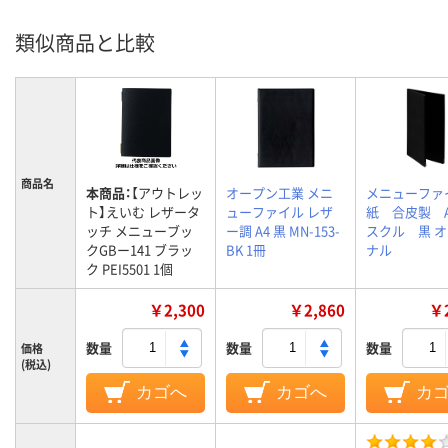
類似商品と比較
商品名
本商品：
【アウトレッ
オープン工業 メニ
メニューファ
ト】えいむ レザータ
ューファイル レザ
紙 合皮製 
ッチ メニューブッ
ー調 A4 黒 MN-153-
スクル 黒 
クGBー141 ブラッ
BK 1冊
ナル
ク PEI5501 1個
￥2,300
￥2,860
￥2
数量
数量
数量
価格
(税込)
カゴへ
カゴへ
カ