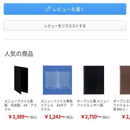
レビューを書く
レビューをリクエストする
人気の商品
メニューファイル表
メニューファイル専用
オープン工業 メニュー
オープン工
紙 合皮製 A4 アス
リフィル A4タテ ア
ファイル レザー調
ファイル レ
クル
スクル
茶 MN-1…
￥2,389～
￥1,243～
￥2,750～
￥2,
（税込）
（税込）
（税込）