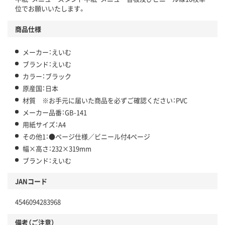
位でお願いいたします。
商品仕様
メーカー：えいむ
ブランド：えいむ
カラー：ブラック
原産国：日本
材質 ※お手元に届いた商品を必ずご確認ください：PVC
メーカー品番：GB-141
用紙サイズ：A4
その他1：●ページ仕様／ビニール付4ページ
幅×高さ：232×319mm
ブランド：えいむ
JANコード
4546094283968
備考（ご注意）