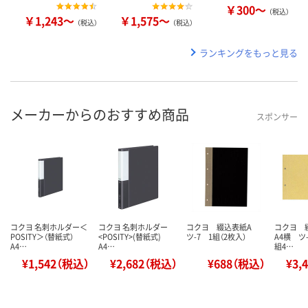
￥300～
（税込）
￥1,243～
￥1,575～
（税込）
（税込）
ランキングをもっと見る
メーカーからのおすすめ商品
スポンサー
コクヨ 名刺ホルダー＜
コクヨ 名刺ホルダー
コクヨ 綴込表紙A
コクヨ 
POSITY＞（替紙式）
<POSITY>(替紙式)
ツ-7 1組（2枚入）
A4横 ツ-
A4…
A4…
組4…
¥1,542（税込）
¥2,682（税込）
¥688（税込）
¥3,