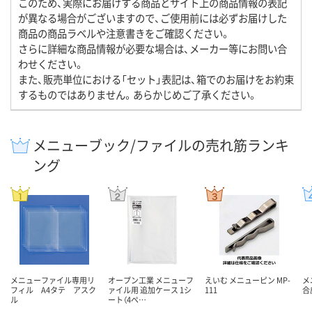
このため、実際にお届けする商品とサイト上の商品情報の表記
が異なる場合がございますので、ご使用前には必ずお届けした
商品の商品ラベルや注意書きをご確認ください。
さらに詳細な商品情報が必要な場合は、メーカー等にお問い合
わせください。
また、販売単位における「セット」表記は、箱でのお届けをお約束
するものではありません。あらかじめご了承ください。
メニューブック/ファイルの売れ筋ランキ
ング
メニューファイル専用リ
オープン工業 メニューフ
えいむ メニューピン MP-
メ
フィル A4タテ アスク
ァイル用 追加ケース 1シ
111
合
ル
ート（4ペ…