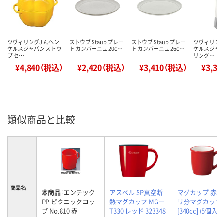
ツヴィリングJ.A.ヘン
ストウブ Staub プレー
ストウブ Staub プレー
ツヴィリン
ケルスジャパン ストウ
ト カンパーニュ 20c…
ト カンパーニュ 26c…
ケルスジ
ブ セ…
リング…
¥4,840（税込）
¥2,420（税込）
¥3,410（税込）
¥3,
類似商品と比較
商品名
本商品：
エンテック
アスベル SP真空断
マグカップ 
PP ピクニックコッ
熱マグカップ MGー
リ分マグカッ
プ No.810 赤
T330 レッド 323348
[340cc] (5個