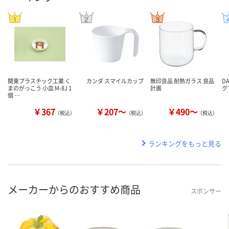
関東プラスチック工業 く
カンダ スマイルカップ
無印良品 耐熱ガラス 良品
D
まのがっこう 小皿 M-8J 1
計画
グ
個 …
￥367
￥207～
￥490～
（税込）
（税込）
（税込）
ランキングをもっと見る
メーカーからのおすすめ商品
スポンサー