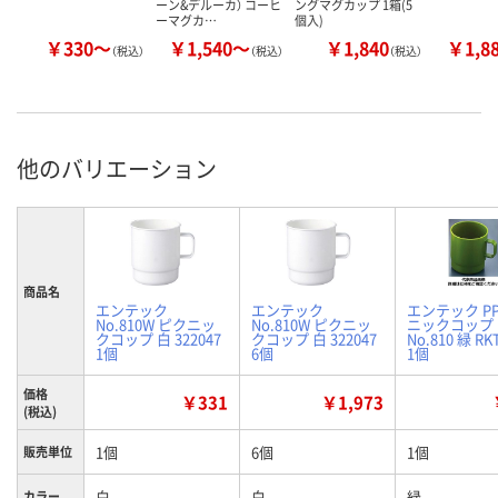
ーン&デルーカ） コーヒ
ングマグカップ 1箱(5
ーマグカ…
個入)
￥330～
￥1,540～
￥1,840
￥1,8
（税込）
（税込）
（税込）
他のバリエーション
商品名
エンテック
エンテック
エンテック P
No.810W ピクニッ
No.810W ピクニッ
ニックコップ
クコップ 白 322047
クコップ 白 322047
No.810 緑 RK
1個
6個
1個
価格
￥331
￥1,973
(税込)
1個
6個
1個
販売単位
白
白
緑
カラー