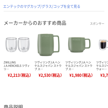
エンテックのマグカップ/グラス/コップを全て見る
メーカーからのおすすめ商品
スポンサー
ZWILLING
ツヴィリングJ.A.ヘン
ツヴィリングJ.A.ヘン
ツヴィリン
J.A.HENCKELS ツヴィ
ケルスジャパン ストウ
ケルスジャパン ストウ
ケルスジ
リ…
ブ ス…
ブ ス…
ウォー…
¥2,213（税込）
¥2,530（税込）
¥1,980（税込）
¥3,
商品説明