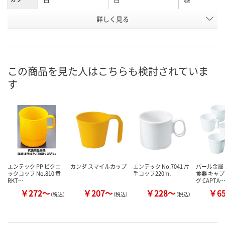
お申込番
詳しく見る
KU80571
U470838
P120487
号
4点
入荷待ち
2点
在庫
ご注文後、お届けに
この商品を見た人はこちらも検討されていま
8月11日（火）
ついてご連絡いたし
8月11日（火）
お届け日
す
ます
数量
数量
数量
カゴへ
カゴへ
カ
エンテック PP ピクニ
カンダ スマイルカップ
エンテック No.7041 片
パール金属
ックコップ No.810 黄
手コップ220ml
食器 キャ
RKT…
グ CAPTA
￥272～
￥207～
￥228～
￥6
（税込）
（税込）
（税込）