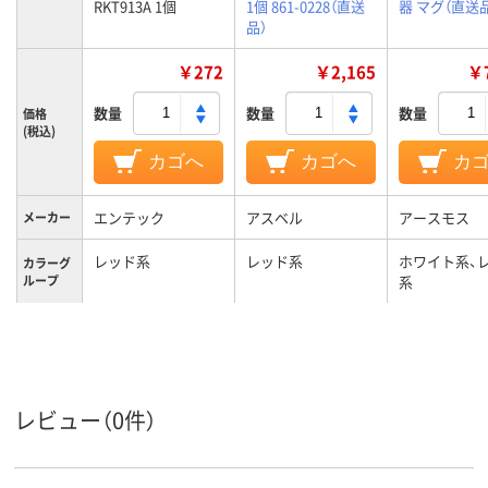
RKT913A 1個
1個 861-0228（直送
器 マグ（直送
品）
￥272
￥2,165
￥7
数量
数量
数量
価格
(税込)
カゴへ
カゴへ
カ
エンテック
アスベル
アースモス
メーカー
レッド系
レッド系
ホワイト系、
カラーグ
ループ
系
250cc
容量
レビュー（0件）